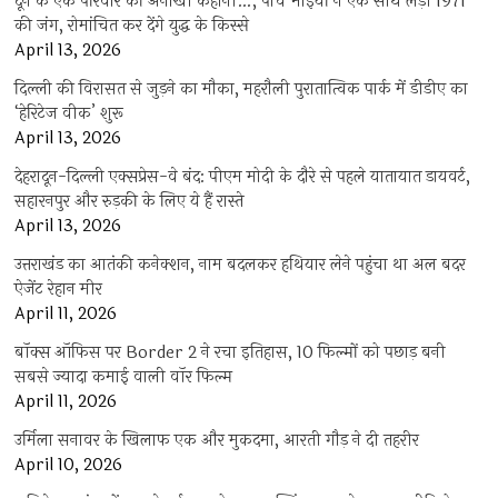
दून के एक परिवार की अनोखी कहानी…, पांच भाइयों ने एक साथ लड़ी 1971
की जंग, रोमांचित कर देंगे युद्ध के किस्से
April 13, 2026
दिल्ली की विरासत से जुड़ने का मौका, महरौली पुरातात्विक पार्क में डीडीए का
‘हेरिटेज वीक’ शुरू
April 13, 2026
देहरादून-दिल्ली एक्सप्रेस-वे बंद: पीएम मोदी के दौरे से पहले यातायात डायवर्ट,
सहारनपुर और रुड़की के लिए ये हैं रास्ते
April 13, 2026
उत्तराखंड का आतंकी कनेक्शन, नाम बदलकर हथियार लेने पहुंचा था अल बदर
ऐजेंट रेहान मीर
April 11, 2026
बॉक्स ऑफिस पर Border 2 ने रचा इतिहास, 10 फिल्मों को पछाड़ बनी
सबसे ज्यादा कमाई वाली वॉर फिल्म
April 11, 2026
उर्मिला सनावर के खिलाफ एक और मुकदमा, आरती गौड़ ने दी तहरीर
April 10, 2026