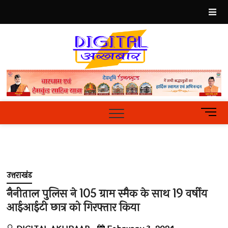
Skip
to
content
Best
Hindi
News
Portal
M
e
n
u
B
u
उत्तराखंड
t
t
नैनीताल पुलिस ने 105 ग्राम स्मैक के साथ 19 वर्षीय
o
आईआईटी छात्र को गिरफ्तार किया
n