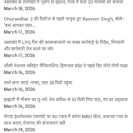
उत्तराखंड के रानीखेत में भूकंप से दहशत, मॉल में फंसे 20 घायलों को बचाया
March 18, 2026
Dhurandhar 2 की रिलीज से पहले भावुक हुए Ranveer Singh, बोले-
‘बस आपका प्यार…
March 17, 2026
उत्तराखंड में LPG गैस की कालाबाजारी पर सख्त कार्रवाई के निर्देश, निगरानी
और छापेमारी तेज करने पर जोर
March 17, 2026
औली नेशनल स्कीइंग चैंपियनशिप: हिमाचल प्रदेश ने पहले दिन जीते तीनों पदक
March 16, 2026
तपने लगा तराई-भाबर, पारा 28 डिग्री पहुंचा
March 16, 2026
हल्द्वानी में मौसम का यू-टर्न: तेज बारिश से 10 डिग्री गिरा पारा, ठंड का अहसास
March 16, 2026
नोएडा इंटरनेशनल एयरपोर्ट पर 40 एकड़ में बनेगा MRO सेंटर, अकासा एयर के
साथ करार; रोजगार की संभावनाएं बढ़ीं
March 14, 2026