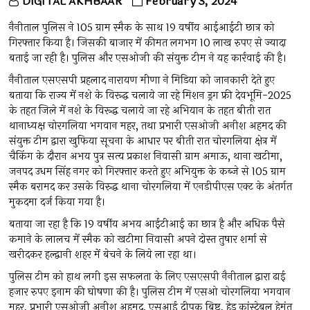
DIGITAL AKHBAAR
February 3, 2024
नैनीताल पुलिस ने 105 ग्राम स्मैक के साथ 19 वर्षीय आईआईटी छात्र को
गिरफ्तार किया है। जिसकी बाजार में कीमत लगभग 10 लाख रुपए से ज्यादा
बताई जा रही है। पुलिस और एसओजी की संयुक्त टीम ने यह कार्रवाई की है।
नैनीताल एसएसपी प्रहलाद नारायण मीणा ने मिडिया को जानकारी देते हुए
बताया कि राज्य में नशे के विरूद्ध चलाये जा रहे मिशन ड्रग फ्री देवभूमि-2025
के तहत जिले में नशे के विरूद्ध चलाये जा रहे अभियान के तहत बीती रात
थानाध्यक्ष चोरगलिया भगवान महर, तथा प्रभारी एसओजी अनीश अहमद की
संयुक्त टीम द्वारा खुफिया सूचना के आधार पर बीती रात चोरगलिया क्षेत्र में
चैकिंग के दौरान अभय पुत्र सत्य प्रकाश निवासी ग्राम अमाऊ, थाना खटीमा,
जनपद उधम सिंह नगर को गिरफ्तार करते हुए अभियुक्त के कब्जे से 105 ग्राम
स्मैक बरामद कर उसके विरुद्ध थाना चोरगलिया में एनडीपीएस एक्ट के अंतर्गत
मुकदमा दर्ज किया गया है।
बताया जा रहा है कि 19 वर्षीय अभय आईटीआई का छात्र है और अधिक पैसे
कमाने के लालच में स्मैक को खटीमा निवासी अपने दोस्त तुषार शर्मा से
खरीदकर हल्द्वानी शहर में बेचने के लिये ला रहा था।
पुलिस टीम को हाथ लगी इस सफलता के लिए एसएसपी नैनीताल द्वारा ढाई
हजार रुपए इनाम की घोषणा की है। पुलिस टीम में एसओ चोरगलिया भगवान
महर, प्रभारी एसओजी अनीश अहमद, एसआई दीपक बिष्ट, हेड कांस्टेबल हेमंत