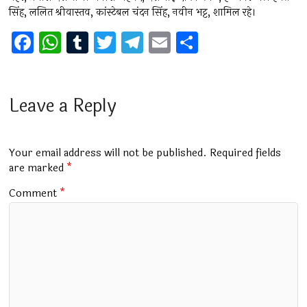
सिंह, ललित श्रीवास्तव, कांस्टेबल चंदन सिंह, नवीन भट्ट, शामिल रहे।
F
W
T
T
T
E
S
a
h
u
wi
el
m
h
ce
at
m
tt
e
ai
ar
b
s
bl
er
gr
l
e
Leave a Reply
o
A
r
a
o
p
m
Your email address will not be published.
Required fields
k
p
are marked
*
Comment
*