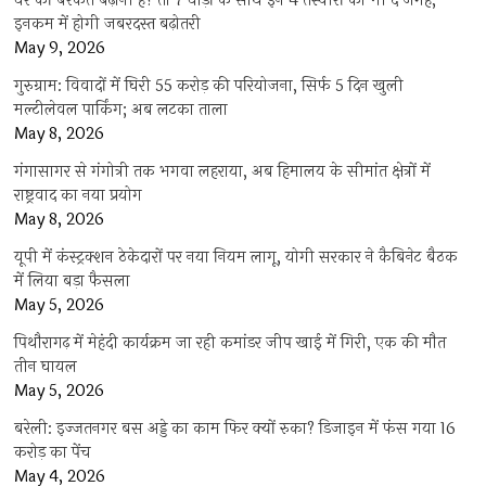
घर की बरकत बढ़ानी है? तो 7 घोड़ों के साथ इन 4 तस्वीरों को भी दें जगह,
इनकम में होगी जबरदस्त बढ़ोतरी
May 9, 2026
गुरुग्राम: विवादों में घिरी 55 करोड़ की परियोजना, सिर्फ 5 दिन खुली
मल्टीलेवल पार्किंग; अब लटका ताला
May 8, 2026
गंगासागर से गंगोत्री तक भगवा लहराया, अब हिमालय के सीमांत क्षेत्रों में
राष्ट्रवाद का नया प्रयोग
May 8, 2026
यूपी में कंस्ट्रक्शन ठेकेदारों पर नया नियम लागू, योगी सरकार ने कैबिनेट बैठक
में लिया बड़ा फैसला
May 5, 2026
पिथौरागढ़ में मेहंदी कार्यक्रम जा रही कमांडर जीप खाई में गिरी, एक की मौत
तीन घायल
May 5, 2026
बरेली: इज्जतनगर बस अड्डे का काम फिर क्यों रुका? डिजाइन में फंस गया 16
करोड़ का पेंच
May 4, 2026