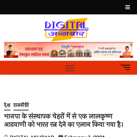
Skip
to
content
Best
Hindi
News
Portal
M
e
n
u
B
u
देश
राजनीति
t
t
भाजपा के संस्थापक चेहरों में से एक लालकृष्ण
o
आडवाणी को भारत रत्न देने का एलान किया गया है।
n