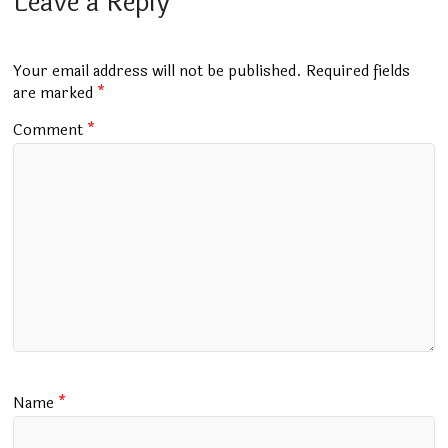
b
s
bl
er
gr
l
e
Leave a Reply
o
A
r
a
o
p
m
Your email address will not be published.
Required fields
k
p
are marked
*
Comment
*
Name
*