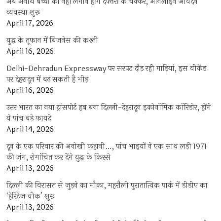
अब अनाथ बच्चों को नहीं लगाने होंगे दफ्तरों के चक्कर, आनलाइन आवेदन
व्यवस्था शुरू
April 17, 2026
युद्ध के तूफान में बिजनेस की कश्ती
April 16, 2026
Delhi-Dehradun Expressway पर सरपट दौड़ रही गाड़ियां, इस वीकेंड
पर देहरादून में बढ़ सकती है भीड़
April 16, 2026
उत्तर भारत का नया ट्रांसपोर्ट हब बना दिल्ली-देहरादून इकोनॉमिक कॉरिडोर, होंगे
ये पांच बड़े फायदे
April 14, 2026
दून के एक परिवार की अनोखी कहानी…, पांच भाइयों ने एक साथ लड़ी 1971
की जंग, रोमांचित कर देंगे युद्ध के किस्से
April 13, 2026
दिल्ली की विरासत से जुड़ने का मौका, महरौली पुरातात्विक पार्क में डीडीए का
‘हेरिटेज वीक’ शुरू
April 13, 2026