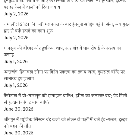
हेमकुंड यात्रा: पंजाब से आए 90 सिखों के जत्थे को मिला भरपूर प्यार, इंटरनेट
पर डर फैलाने वालों को दिया जवाब
July 2, 2026
चमोली: 16 दिन की कड़ी मशक्कत के बाद हेमकुंड साहिब पहुंची सेना, अब मुख्य
द्वार से बर्फ हटाने का काम शुरू
July 2, 2026
मानसून की बौछार और हुड़किया थाप, उत्तराखंड में धान रोपाई के उत्सव का
उत्साह
July 1, 2026
उत्तराखंड-हिमाचल सीमा पर निहंग प्रकरण का तनाव खत्म, कुल्हाल बॉर्डर पर
सामान्य हुए हालात
July 1, 2026
नैनीताल में प्री-मानसून की झमाझम बारिश, झील का जलस्तर बढ़ा; पेड़ गिरने
से हल्द्वानी-पंगोट मार्ग बाधित
June 30, 2026
जौनपुर में म्यूजिक सिस्टम बंद करने को लेकर दो पक्षों में चले ईंट-पत्थर, दुल्हन
की बहन की मौत
June 30, 2026