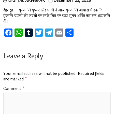
DIGITAL AKHBAAR
December 25, 2023
देहरादून
– मुख्यमंत्री पुष्कर सिंह धामी ने आज मुख्यमंत्री आवास में स्वर्गीय
इंद्रमणि बडोनी की जयंती पर उनके चित्र पर श्रद्धा सुमन अर्पित कर उन्हें श्रद्धांजलि
दी।
F
W
T
T
T
E
S
a
h
u
wi
el
m
h
ce
at
m
tt
e
ai
ar
b
s
bl
er
gr
l
e
Leave a Reply
o
A
r
a
o
p
m
Your email address will not be published.
Required fields
k
p
are marked
*
Comment
*