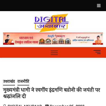
Skip
to
content
Best
Hindi
News
Portal
M
e
n
u
B
u
उत्तराखंड
राजनीति
t
t
मुख्यमंत्री धामी ने स्वर्गीय इंद्रमणि बडोनी की जयंती पर
o
श्रद्धांजलि दी
n