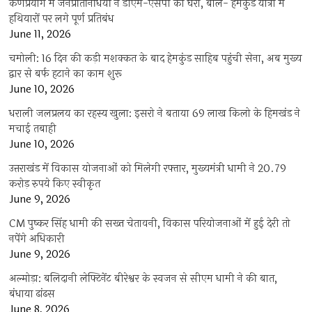
कर्णप्रयाग में जनप्रतिनिधियों ने डीएम-एसपी को घेरा, बोले- हेमकुंड यात्रा में
हथियारों पर लगे पूर्ण प्रतिबंध
June 11, 2026
चमोली: 16 दिन की कड़ी मशक्कत के बाद हेमकुंड साहिब पहुंची सेना, अब मुख्य
द्वार से बर्फ हटाने का काम शुरू
June 10, 2026
धराली जलप्रलय का रहस्य खुला: इसरो ने बताया 69 लाख किलो के हिमखंड ने
मचाई तबाही
June 10, 2026
उत्तराखंड में विकास योजनाओं को मिलेगी रफ्तार, मुख्यमंत्री धामी ने 20.79
करोड़ रुपये किए स्वीकृत
June 9, 2026
CM पुष्कर सिंह धामी की सख्त चेतावनी, विकास परियोजनाओं में हुई देरी तो
नपेंगे अधिकारी
June 9, 2026
अल्मोड़ा: बलिदानी लेफ्टिनेंट बीरेश्वर के स्वजन से सीएम धामी ने की बात,
बंधाया ढांढस
June 8, 2026