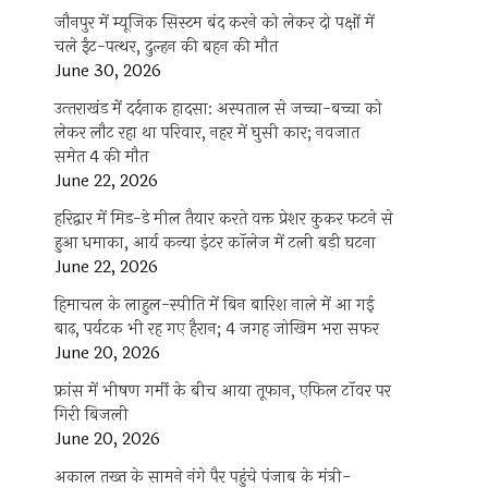
जौनपुर में म्यूजिक सिस्टम बंद करने को लेकर दो पक्षों में
चले ईंट-पत्थर, दुल्हन की बहन की मौत
June 30, 2026
उत्‍तराखंड में दर्दनाक हादसा: अस्पताल से जच्चा-बच्चा को
लेकर लौट रहा था परिवार, नहर में घुसी कार; नवजात
समेत 4 की मौत
June 22, 2026
हरिद्वार में मिड-डे मील तैयार करते वक्त प्रेशर कुकर फटने से
हुआ धमाका, आर्य कन्या इंटर कॉलेज में टली बड़ी घटना
June 22, 2026
हिमाचल के लाहुल-स्पीति में बिन बारिश नाले में आ गई
बाढ़, पर्यटक भी रह गए हैरान; 4 जगह जोखिम भरा सफर
June 20, 2026
फ्रांस में भीषण गर्मी के बीच आया तूफान, एफिल टॉवर पर
गिरी बिजली
June 20, 2026
अकाल तख्त के सामने नंगे पैर पहुंचे पंजाब के मंत्री-