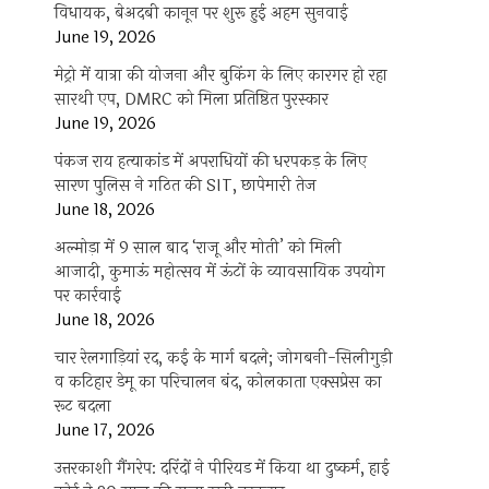
विधायक, बेअदबी कानून पर शुरू हुई अहम सुनवाई
June 19, 2026
मेट्रो में यात्रा की योजना और बुकिंग के लिए कारगर हो रहा
सारथी एप, DMRC को मिला प्रतिष्ठित पुरस्कार
June 19, 2026
पंकज राय हत्याकांड में अपराधियों की धरपकड़ के लिए
सारण पुलिस ने गठित की SIT, छापेमारी तेज
June 18, 2026
अल्मोड़ा में 9 साल बाद ‘राजू और मोती’ को मिली
आजादी, कुमाऊं महोत्सव में ऊंटों के व्यावसायिक उपयोग
पर कार्रवाई
June 18, 2026
चार रेलगाड़ियां रद, कई के मार्ग बदले; जोगबनी-सिलीगुड़ी
व कटिहार डेमू का परिचालन बंद, कोलकाता एक्सप्रेस का
रूट बदला
June 17, 2026
उत्तरकाशी गैंगरेप: दरिंदों ने पीरियड में किया था दुष्कर्म, हाई