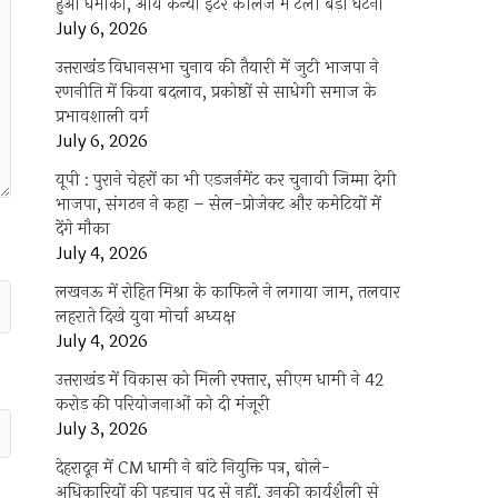
हुआ धमाका, आर्य कन्या इंटर कॉलेज में टली बड़ी घटना
July 6, 2026
उत्तराखंंड विधानसभा चुनाव की तैयारी में जुटी भाजपा ने
रणनीति में किया बदलाव, प्रकोष्ठों से साधेगी समाज के
प्रभावशाली वर्ग
July 6, 2026
यूपी : पुराने चेहरों का भी एडजर्नमेंट कर चुनावी जिम्मा देगी
भाजपा, संगठन ने कहा – सेल-प्रोजेक्ट और कमेटियों में
देंगे मौका
July 4, 2026
लखनऊ में रोहित मिश्रा के काफिले ने लगाया जाम, तलवार
लहराते दिखे युवा मोर्चा अध्यक्ष
July 4, 2026
उत्तराखंड में विकास को मिली रफ्तार, सीएम धामी ने 42
करोड़ की परियोजनाओं को दी मंजूरी
July 3, 2026
देहरादून में CM धामी ने बांटे नियुक्ति पत्र, बोले-
अधिकारियों की पहचान पद से नहीं, उनकी कार्यशैली से