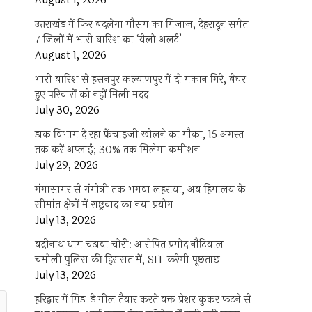
August 1, 2026
उत्तराखंड में फिर बदलेगा मौसम का मिजाज, देहरादून समेत
7 जिलों में भारी बारिश का ‘येलो अलर्ट’
August 1, 2026
भारी बारिश से हसनपुर कल्याणपुर में दो मकान गिरे, बेघर
हुए परिवारों को नहीं मिली मदद
July 30, 2026
डाक विभाग दे रहा फ्रेंचाइजी खोलने का मौका, 15 अगस्त
तक करें अप्लाई; 30% तक मिलेगा कमीशन
July 29, 2026
गंगासागर से गंगोत्री तक भगवा लहराया, अब हिमालय के
सीमांत क्षेत्रों में राष्ट्रवाद का नया प्रयोग
July 13, 2026
बद्रीनाथ धाम चढ़ावा चोरी: आरोपित प्रमोद नौटियाल
चमोली पुलिस की हिरासत में, SIT करेगी पूछताछ
July 13, 2026
हरिद्वार में मिड-डे मील तैयार करते वक्त प्रेशर कुकर फटने से