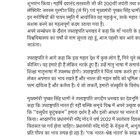
शुभारंभ किया। महर्षि दयानंद सरस्वती जी की 200वीं जयंती तथा स
लेफ्टिनेंट जनरल गुरमीत सिंह (से नि) एवं मुख्यमंत्री पुष्कर सिंह धामी
इन मनीषियों की पावन स्मृति में आयोजित यह महाकुंभ, उनके महान जीवन
सशक्त करने का महत्वपूर्ण कदम उठाया गया है।
अपने सम्बोधन के दौरान उपराष्ट्रपति धनखड़ ने कहा कि माँ भारती के इ
विश्वविद्यालय का वर्षों से नाम सुनता रहा हूं, आज पहली बार आने क
जाऊंगा।
उपराष्ट्रपति ने आगे कहा कि इस महान देश में कुछ लोग हैं, गिने चुने
कीजिए। वह हमारे ही हैं लेकिन भटके हुए हैं। उन्हें मातृ भाषा में समा
शिक्षा मातृभाषा में उपलब्ध होगी। उपराष्ट्रपति ने चिंता व्यक्त क
लेकर अपमान का भाव रखते हैं और भारत की महान छवि को धूमिल करने म
परम दायित्व है और कर्तव्य है। ये जो ताकतें, हमारी संस्कृति के विरोध में 
मुख्यमंत्री पुष्कर सिंह धामी ने उपराष्ट्रपति जगदीप धनखड़ का देवभूम
कहा कि उपराष्ट्रपति भारत ही नहीं बल्कि समूचे विश्व में अपने उत्कृष्ट
कि ‘‘वसुधैव कुटुंबकम’’ हमारा दर्शन है और इसी आधार पर भारत ने 
किया। आदरणीय प्रधानमंत्री नरेंद्र मोद ने वर्ष 2022 में स्वतंत्रता दि
विरासत पर गर्व होना चाहिए। प्रधानमंत्री नरेंद्र मोदी के नेतृत्व में, 
प्रति गौरव का भाव उत्पन्न हो रहा है। ‘एक भारत-श्रेष्ठ भारत‘ के स्व