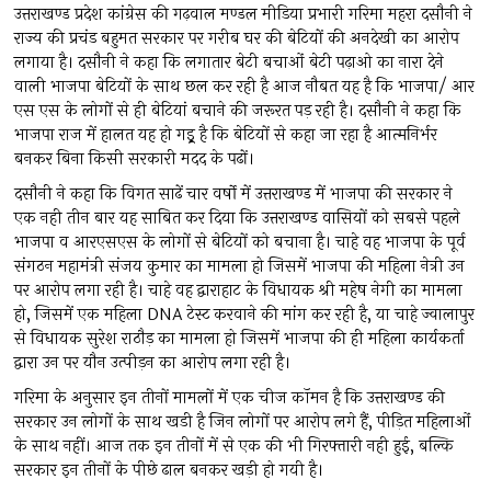
उत्तराखण्ड प्रदेश कांग्रेस की गढ़वाल मण्डल मीडिया प्रभारी गरिमा महरा दसौनी ने
राज्य की प्रचंड बहुमत सरकार पर गरीब घर की बेटियों की अनदेखी का आरोप
लगाया है। दसौनी ने कहा कि लगातार बेटी बचाओं बेटी पढ़ाओ का नारा देने
वाली भाजपा बेटियों के साथ छल कर रही है आज नौबत यह है कि भाजपा/ आर
एस एस के लोगों से ही बेटियां बचाने की जरूरत पड़ रही है। दसौनी ने कहा कि
भाजपा राज में हालत यह हो गइ्र्र है कि बेटियों से कहा जा रहा है आत्मनिर्भर
बनकर बिना किसी सरकारी मदद के पढों।
दसौनी ने कहा कि विगत साढें चार वर्षो में उत्तराखण्ड में भाजपा की सरकार ने
एक नही तीन बार यह साबित कर दिया कि उत्तराखण्ड वासियों को सबसे पहले
भाजपा व आरएसएस के लोगों से बेटियों को बचाना है। चाहे वह भाजपा के पूर्व
संगठन महामंत्री संजय कुमार का मामला हो जिसमें भाजपा की महिला नेत्री उन
पर आरोप लगा रही है। चाहे वह द्वाराहाट के विधायक श्री महेष नेगी का मामला
हो, जिसमें एक महिला DNA टेस्ट करवाने की मांग कर रही है, या चाहे ज्वालापुर
से विधायक सुरेश राठौड़ का मामला हो जिसमें भाजपा की ही महिला कार्यकर्ता
द्वारा उन पर यौन उत्पीड़न का आरोप लगा रही है।
गरिमा के अनुसार इन तीनों मामलों में एक चीज कॉमन है कि उत्तराखण्ड की
सरकार उन लोगों के साथ खडी है जिन लोगों पर आरोप लगे हैं, पीड़ित महिलाओं
के साथ नहीं। आज तक इन तीनों में से एक की भी गिरफ्तारी नही हुई, बल्कि
सरकार इन तीनों के पीछे ढाल बनकर खड़ी हो गयी है।