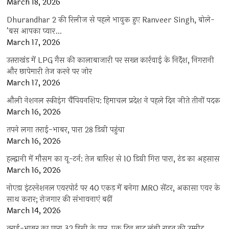
March 18, 2026
Dhurandhar 2 की रिलीज से पहले भावुक हुए Ranveer Singh, बोले-
‘बस आपका प्यार…
March 17, 2026
उत्तराखंड में LPG गैस की कालाबाजारी पर सख्त कार्रवाई के निर्देश, निगरानी
और छापेमारी तेज करने पर जोर
March 17, 2026
औली नेशनल स्कीइंग चैंपियनशिप: हिमाचल प्रदेश ने पहले दिन जीते तीनों पदक
March 16, 2026
तपने लगा तराई-भाबर, पारा 28 डिग्री पहुंचा
March 16, 2026
हल्द्वानी में मौसम का यू-टर्न: तेज बारिश से 10 डिग्री गिरा पारा, ठंड का अहसास
March 16, 2026
नोएडा इंटरनेशनल एयरपोर्ट पर 40 एकड़ में बनेगा MRO सेंटर, अकासा एयर के
साथ करार; रोजगार की संभावनाएं बढ़ीं
March 14, 2026
तराई-भाबर का पारा 32 डिग्री के पार, एक दिन बाद लंबी राहत की उम्मीद