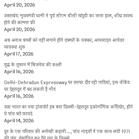
April 20, 2026
उत्तराखंड: मुख्यमंत्री धामी ने पूर्व सीएम बीसी खंडूड़ी का जाना हाल, शीघ्र स्वस्थ
होने की कामना की
April 20, 2026
अब अनाथ बच्चों को नहीं लगाने होंगे दफ्तरों के चक्कर, आनलाइन आवेदन
व्यवस्था शुरू
April 17, 2026
युद्ध के तूफान में बिजनेस की कश्ती
April 16, 2026
Delhi-Dehradun Expressway पर सरपट दौड़ रही गाड़ियां, इस वीकेंड
पर देहरादून में बढ़ सकती है भीड़
April 16, 2026
उत्तर भारत का नया ट्रांसपोर्ट हब बना दिल्ली-देहरादून इकोनॉमिक कॉरिडोर, होंगे
ये पांच बड़े फायदे
April 14, 2026
दून के एक परिवार की अनोखी कहानी…, पांच भाइयों ने एक साथ लड़ी 1971
की जंग, रोमांचित कर देंगे युद्ध के किस्से