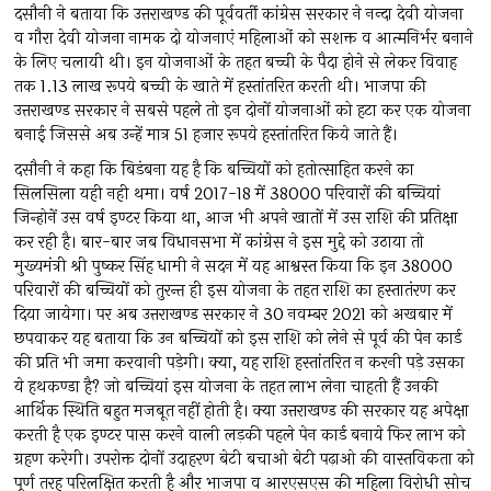
दसौनी ने बताया कि उत्तराखण्ड की पूर्ववर्ती कांग्रेस सरकार ने नन्दा देवी योजना
व गौरा देवी योजना नामक दो योजनाएं महिलाओं को सशक्त व आत्मनिर्भर बनाने
के लिए चलायी थी। इन योजनाओं के तहत बच्ची के पैदा होने से लेकर विवाह
तक 1.13 लाख रूपये बच्ची के खाते में हस्तांतरित करती थी। भाजपा की
उत्तराखण्ड सरकार ने सबसे पहले तो इन दोनों योजनाओं को हटा कर एक योजना
बनाई जिससे अब उन्हें मात्र 51 हजार रूपये हस्तांतरित किये जाते हैं।
दसौनी ने कहा कि बिडंबना यह है कि बच्चियों को हतोत्साहित करने का
सिलसिला यही नही थमा। वर्ष 2017-18 में 38000 परिवारों की बच्चियां
जिन्होनें उस वर्ष इण्टर किया था, आज भी अपने खातों में उस राशि की प्रतिक्षा
कर रही है। बार-बार जब विधानसभा में कांग्रेस ने इस मुद्दे को उठाया तो
मुख्यमंत्री श्री पुष्कर सिंह धामी ने सदन में यह आश्वस्त किया कि इन 38000
परिवारों की बच्चियों को तुरन्त ही इस योजना के तहत राशि का हस्तातंरण कर
दिया जायेगा। पर अब उत्तराखण्ड सरकार ने 30 नवम्बर 2021 को अखबार में
छपवाकर यह बताया कि उन बच्चियों को इस राशि को लेने से पूर्व की पेन कार्ड
की प्रति भी जमा करवानी पड़ेगी। क्या, यह राशि हस्तांतरित न करनी पड़े उसका
ये हथकण्डा है? जो बच्चियां इस योजना के तहत लाभ लेना चाहती हैं उनकी
आर्थिक स्थिति बहुत मजबूत नहीं होती है। क्या उत्तराखण्ड की सरकार यह अपेक्षा
करती है एक इण्टर पास करने वाली लड़की पहले पेन कार्ड बनाये फिर लाभ को
ग्रहण करेगी। उपरोक्त दोनों उदाहरण बेटी बचाओ बेटी पढ़ाओ की वास्तविकता को
पूर्ण तरह परिलक्षित करती है और भाजपा व आरएसएस की महिला विरोधी सोच