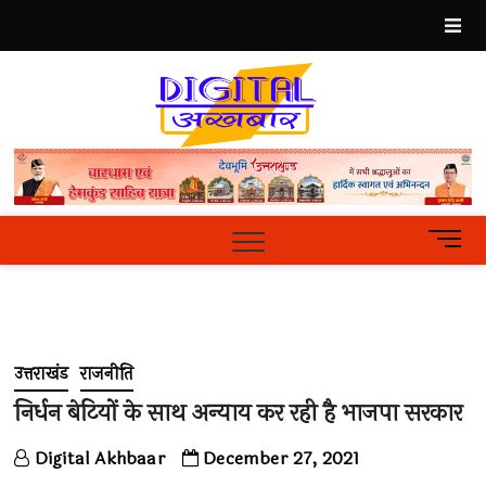
Skip
to
content
Best
Hindi
News
Portal
M
e
n
u
B
u
उत्तराखंड
राजनीति
t
t
निर्धन बेटियों के साथ अन्याय कर रही है भाजपा सरकार
o
n
Digital Akhbaar
December 27, 2021