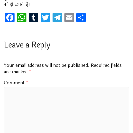
को ही दर्शाती है।
F
W
T
T
T
E
S
a
h
u
wi
el
m
h
ce
at
m
tt
e
ai
ar
b
s
bl
er
gr
l
e
Leave a Reply
o
A
r
a
o
p
m
Your email address will not be published.
Required fields
k
p
are marked
*
Comment
*