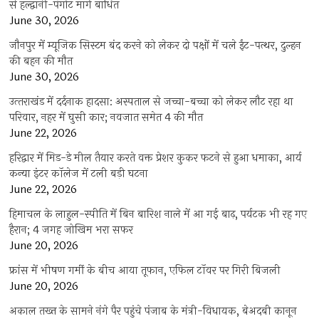
से हल्द्वानी-पंगोट मार्ग बाधित
June 30, 2026
जौनपुर में म्यूजिक सिस्टम बंद करने को लेकर दो पक्षों में चले ईंट-पत्थर, दुल्हन
की बहन की मौत
June 30, 2026
उत्‍तराखंड में दर्दनाक हादसा: अस्पताल से जच्चा-बच्चा को लेकर लौट रहा था
परिवार, नहर में घुसी कार; नवजात समेत 4 की मौत
June 22, 2026
हरिद्वार में मिड-डे मील तैयार करते वक्त प्रेशर कुकर फटने से हुआ धमाका, आर्य
कन्या इंटर कॉलेज में टली बड़ी घटना
June 22, 2026
हिमाचल के लाहुल-स्पीति में बिन बारिश नाले में आ गई बाढ़, पर्यटक भी रह गए
हैरान; 4 जगह जोखिम भरा सफर
June 20, 2026
फ्रांस में भीषण गर्मी के बीच आया तूफान, एफिल टॉवर पर गिरी बिजली
June 20, 2026
अकाल तख्त के सामने नंगे पैर पहुंचे पंजाब के मंत्री-विधायक, बेअदबी कानून