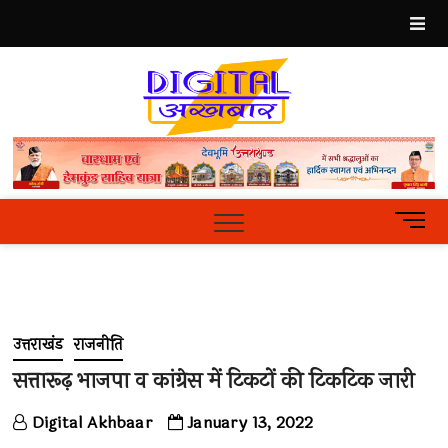
Skip
to
content
Best
Hindi
News
Portal
M
e
n
u
B
u
उत्तराखंड
राजनीति
t
t
सत्तारूढ़ भाजपा व कांग्रेस में टिकटों की टिकटिक जारी
o
n
Digital Akhbaar
January 13, 2022