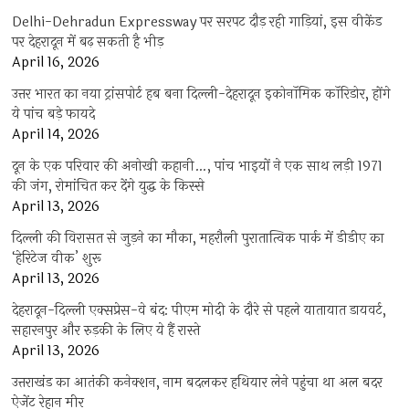
Delhi-Dehradun Expressway पर सरपट दौड़ रही गाड़ियां, इस वीकेंड
पर देहरादून में बढ़ सकती है भीड़
April 16, 2026
उत्तर भारत का नया ट्रांसपोर्ट हब बना दिल्ली-देहरादून इकोनॉमिक कॉरिडोर, होंगे
ये पांच बड़े फायदे
April 14, 2026
दून के एक परिवार की अनोखी कहानी…, पांच भाइयों ने एक साथ लड़ी 1971
की जंग, रोमांचित कर देंगे युद्ध के किस्से
April 13, 2026
दिल्ली की विरासत से जुड़ने का मौका, महरौली पुरातात्विक पार्क में डीडीए का
‘हेरिटेज वीक’ शुरू
April 13, 2026
देहरादून-दिल्ली एक्सप्रेस-वे बंद: पीएम मोदी के दौरे से पहले यातायात डायवर्ट,
सहारनपुर और रुड़की के लिए ये हैं रास्ते
April 13, 2026
उत्तराखंड का आतंकी कनेक्शन, नाम बदलकर हथियार लेने पहुंचा था अल बदर
ऐजेंट रेहान मीर