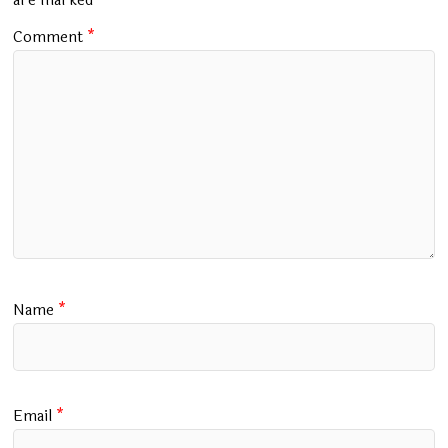
k
p
are marked
*
Comment
*
Name
*
Email
*