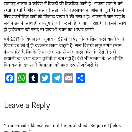
सत्तारूढ़ भाजपा व कांग्रेस में टिकटों की टिकटिक जारी है। भाजपा सत्ता में बने
रहता चाहती है और कांग्रेस भी सत्ता के लिए हरसंभव कोशिश में जुटी है। इसके
लिए राजनीतिक दलों को जिताऊ प्रत्याशी की तलाश है। भाजपा ने चार तरह के
सर्वे कराने के साथ ही रायशुमारी भी कर ली है। माना जा रहा हे कि इसके साथ
ही हाईकमान की पसंद भी प्रत्याशी चयन का आधार बनेगी।
वर्ष 2017 के विधानसभा चुनाव में 57 सीटों पर जीत हासिल करने वाली पार्टी
विजय रथ को यूं ही बरकरार रखना चाहती है। सत्ता विरोधी लहर समेत तमाम
फैक्टर होते हैं, जिनके लिए अलग स्तर से काम करना होता है। ऐसे में सही
प्रत्याशी का चयन करना चुनौती से कम नहीं है। वैसे भी भाजपा के 54 सीटिंग
विधायक हैं। इन सभी विधायकों की प्रबल रूप से दावेदारी है।
F
W
T
T
T
E
S
a
h
u
wi
el
m
h
ce
at
m
tt
e
ai
ar
b
s
bl
er
gr
l
e
Leave a Reply
o
A
r
a
o
p
m
Your email address will not be published.
Required fields