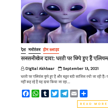
o
p
m
k
p
देश
मनोरंजन
होम स्लाइड
सनसनीखेज दावा: धरती पर छिपे हुए हैं एलियन्‍
Digital Akhbaar
September 13, 2021
धरती पर एलियंस छुपे हुए है और बहुत बड़ी साजिस रची जा रही हैं।
नहीं कह रहे है यह दावा किया जा रहा…
F
W
T
T
T
E
S
a
h
u
wi
el
m
h
READ MORE