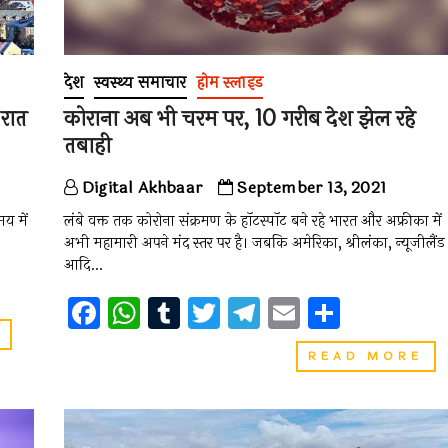
देश
स्वस्थ्य समाचार
होम स्लाइड
 रात
कोराना अब भी चरम पर, 10 गरीब देश झेल रहे
तबाही
Digital Akhbaar
September 13, 2021
मय में
लंबे वक्त तक कोरोना संक्रमण के हॉटस्पॉट बने रहे भारत और अफ्रीका में
अभी महामारी अपने मंद स्तर पर है। जबकि अमेरिका, श्रीलंका, न्यूजीलैंड
आदि…
F
W
T
T
T
E
S
a
h
u
wi
el
m
h
लैंड
ऑफ
कोर
READ MORE
ce
at
m
tt
e
ai
ar
द
अब
मिडनाइट
भी
b
s
bl
er
gr
l
e
सन:
चर
यहां
o
A
r
a
पर
कभी
10