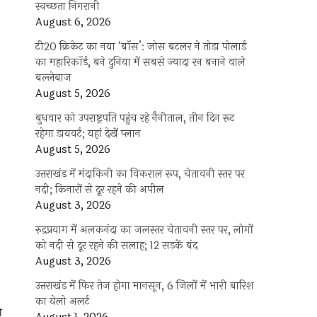
स्वच्छता निगरानी
August 6, 2026
टी20 क्रिकेट का नया ‘बॉस’: जोस बटलर ने तोड़ा पोलार्ड
का महारिकॉर्ड, बने दुनिया में सबसे ज्यादा रन बनाने वाले
बल्लेबाज
August 5, 2026
बुधवार को उपराष्ट्रपति पहुंच रहे नैनीताल, तीन दिन रूट
सडौन
रहेगा डायवर्ट; यहां देखें प्‍लान
ानसभा
August 5, 2026
धायक
उत्तराखंड में मंदाकिनी का विकराल रूप, चेतावनी स्तर पर
ीप
वत
नदी; किनारों से दूर रहने की अपील
August 3, 2026
िनेट
ी
रुद्रप्रयाग में अलकनंदा का जलस्तर चेतावनी स्तर पर, लोगों
को नदी से दूर रहने की सलाह; 12 सड़कें बंद
क
August 3, 2026
ह
वत
उत्तराखंड में फिर तेज होगा मानसून, 6 जिलों में भारी बारिश
का येलो अलर्ट
लाफ
ी
ा