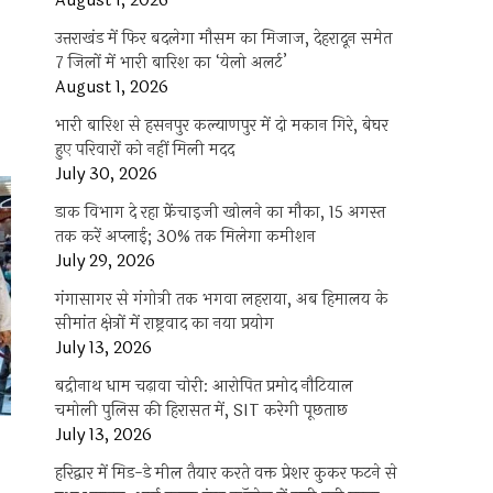
August 1, 2026
ा
उत्तराखंड में फिर बदलेगा मौसम का मिजाज, देहरादून समेत
7 जिलों में भारी बारिश का ‘येलो अलर्ट’
August 1, 2026
भारी बारिश से हसनपुर कल्याणपुर में दो मकान गिरे, बेघर
वन
हुए परिवारों को नहीं मिली मदद
शन
July 30, 2026
डाक विभाग दे रहा फ्रेंचाइजी खोलने का मौका, 15 अगस्त
य
तक करें अप्लाई; 30% तक मिलेगा कमीशन
ष
ाथमिकता,
July 29, 2026
द्धता
गंगासागर से गंगोत्री तक भगवा लहराया, अब हिमालय के
त्ता
सीमांत क्षेत्रों में राष्ट्रवाद का नया प्रयोग
July 13, 2026
थ
बद्रीनाथ धाम चढ़ावा चोरी: आरोपित प्रमोद नौटियाल
े
चमोली पुलिस की हिरासत में, SIT करेगी पूछताछ
ए
July 13, 2026
ाधिकारी
हरिद्वार में मिड-डे मील तैयार करते वक्त प्रेशर कुकर फटने से