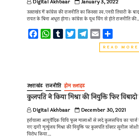
Digital Akhbaar
January 3, 2022
उत्तराखंड में कांग्रेस की राजनीति का किस्सा स्व.एनडी तिवारी के बा
रावत के बिना अधूरा होगा। कांग्रेस के यूथ व‍िंग से होते राजनीति क
F
W
T
T
T
E
S
a
h
u
wi
el
m
h
READ MORE
ce
at
m
tt
e
ai
ar
b
s
bl
er
gr
l
e
o
A
r
a
o
p
m
उत्तराखंड
राजनीति
होम स्लाइड
k
p
कुलपति ने किया मिश्रा की नियुक्ति फिर विबादो म
Digital Akhbaar
December 30, 2021
हर्रावाला आयुर्वेदिक विवि फूल मालाओं से लदे कुलसचिव का चार्ज 
गए दागी मृत्युंजय मिश्रा की नियुक्ति पर कुलपति डॉक्टर सुनील जोशी 
विरोध किया…