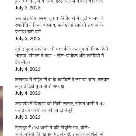
हुआ धमाका, आर्य कन्या इंटर कॉलेज में टली बड़ी घटना
July 6, 2026
उत्तराखंंड विधानसभा चुनाव की तैयारी में जुटी भाजपा ने
रणनीति में किया बदलाव, प्रकोष्ठों से साधेगी समाज के
प्रभावशाली वर्ग
July 6, 2026
यूपी : पुराने चेहरों का भी एडजर्नमेंट कर चुनावी जिम्मा देगी
भाजपा, संगठन ने कहा – सेल-प्रोजेक्ट और कमेटियों में
देंगे मौका
July 4, 2026
क:
िबान
लखनऊ में रोहित मिश्रा के काफिले ने लगाया जाम, तलवार
लहराते दिखे युवा मोर्चा अध्यक्ष
‍य
कवादियों
July 4, 2026
ाहगाह
उत्तराखंड में विकास को मिली रफ्तार, सीएम धामी ने 42
करोड़ की परियोजनाओं को दी मंजूरी
July 3, 2026
देहरादून में CM धामी ने बांटे नियुक्ति पत्र, बोले-
अधिकारियों की पहचान पद से नहीं, उनकी कार्यशैली से