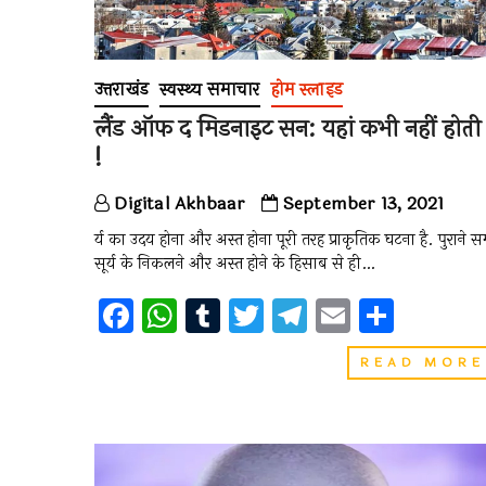
उत्तराखंड
स्वस्थ्य समाचार
होम स्लाइड
लैंड ऑफ द मिडनाइट सन: यहां कभी नहीं होती
!
Digital Akhbaar
September 13, 2021
र्य का उदय होना और अस्त होना पूरी तरह प्राकृतिक घटना है. पुराने स
सूर्य के निकलने और अस्त होने के हिसाब से ही…
F
W
T
T
T
E
S
a
h
u
wi
el
m
h
READ MORE
ce
at
m
tt
e
ai
ar
b
s
bl
er
gr
l
e
o
A
r
a