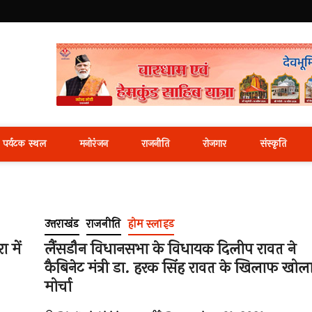
i News Portal
पर्यटक स्थल
मनोरंजन
राजनीति
रोजगार
संस्कृति
उत्तराखंड
राजनीति
होम स्लाइड
ा में
लैंसडौन विधानसभा के विधायक दिलीप रावत ने
कैबिनेट मंत्री डा. हरक सिंह रावत के खिलाफ खोल
मोर्चा