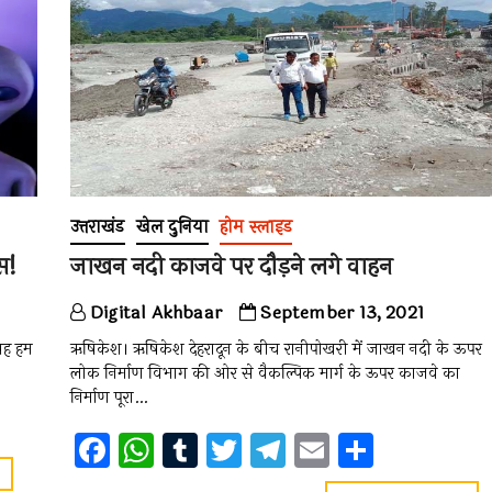
o
p
m
नहीं
गर
होती
देश
k
p
रात
झे
!
रहे
तबा
उत्तराखंड
खेल दुनिया
होम स्लाइड
स!
जाखन नदी काजवे पर दौड़ने लगे वाहन
Digital Akhbaar
September 13, 2021
 यह हम
ऋषिकेश। ऋषिकेश देहरादून के बीच रानीपोखरी में जाखन नदी के ऊपर
लोक निर्माण विभाग की ओर से वैकल्पिक मार्ग के ऊपर काजवे का
निर्माण पूरा…
F
W
T
T
T
E
S
a
h
u
wi
el
m
h
सनसनीखेज