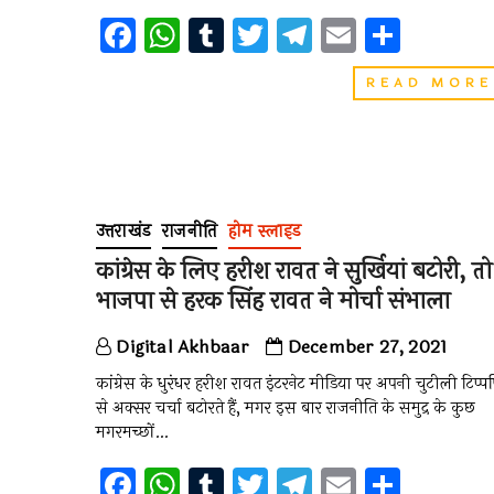
F
W
T
T
T
E
S
a
h
u
wi
el
m
h
READ MORE
ce
at
m
tt
e
ai
ar
b
s
bl
er
gr
l
e
o
A
r
a
o
p
m
उत्तराखंड
राजनीति
होम स्लाइड
k
p
कांग्रेस के लिए हरीश रावत ने सुर्खियां बटोरी, तो
भाजपा से हरक सिंह रावत ने मोर्चा संभाला
Digital Akhbaar
December 27, 2021
कांग्रेस के धुरंधर हरीश रावत इंटरनेट मीडिया पर अपनी चुटीली टिप्प
से अक्सर चर्चा बटोरते हैं, मगर इस बार राजनीति के समुद्र के कुछ
मगरमच्छों…
F
W
T
T
T
E
S