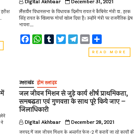
Digital Akhbaar
December 31, 2021
द हरीश
लैंसडौन विधानसभा के विधायक दिलीप रावत ने कैबिनेट मंत्री डा. हरक
ी…
सिंह रावत के खिलाफ मोर्चा खोल दिया है। उन्होंने मंत्री पर राजनैतिक द्वेष
भावना…
F
W
T
T
T
E
S
a
h
u
wi
el
m
h
कांग्रेस
के
लैं
READ MORE
ce
at
m
tt
e
ai
ar
यूथ
विध
व‍िंग
के
b
s
bl
er
gr
l
e
से
वि
होते
o
A
r
a
दिल
राजनीति
रा
उत्तराखंड
होम स्लाइड
o
p
m
की
ने
मुख्यधारा
कैब
ें
जल जीवन मिशन से जुड़े कार्य शीर्ष प्राथमिकता,
k
p
में
मंत्र
खुद
समबद्धता एवं गुणवत्ता के साथ पूरे किये जाए –
डा.
को
हर
जिलाधिकारी
स्थापित
सिं
करने
लेने
रा
वाले
Digital Akhbaar
December 28, 2021
के
ने
हरीश
खि
रावत
जनपद में जल जीवन मिशन के अन्तर्गत फेज-2 में करायें जा रहे कार्यो क
खोल