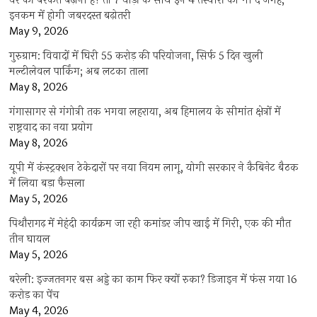
घर की बरकत बढ़ानी है? तो 7 घोड़ों के साथ इन 4 तस्वीरों को भी दें जगह,
इनकम में होगी जबरदस्त बढ़ोतरी
May 9, 2026
गुरुग्राम: विवादों में घिरी 55 करोड़ की परियोजना, सिर्फ 5 दिन खुली
मल्टीलेवल पार्किंग; अब लटका ताला
May 8, 2026
गंगासागर से गंगोत्री तक भगवा लहराया, अब हिमालय के सीमांत क्षेत्रों में
राष्ट्रवाद का नया प्रयोग
May 8, 2026
यूपी में कंस्ट्रक्शन ठेकेदारों पर नया नियम लागू, योगी सरकार ने कैबिनेट बैठक
में लिया बड़ा फैसला
May 5, 2026
पिथौरागढ़ में मेहंदी कार्यक्रम जा रही कमांडर जीप खाई में गिरी, एक की मौत
तीन घायल
May 5, 2026
बरेली: इज्जतनगर बस अड्डे का काम फिर क्यों रुका? डिजाइन में फंस गया 16
करोड़ का पेंच
May 4, 2026