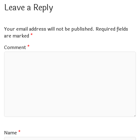
b
s
bl
er
gr
l
e
Leave a Reply
o
A
r
a
o
p
m
Your email address will not be published.
Required fields
k
p
are marked
*
Comment
*
Name
*