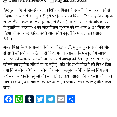
DIGITAL AKHBAAR
August 23, 2023
देहरादून
– देश के सबसे महत्वाकांक्षी मून मिशन के सपनों को साकार करने से
चंद्रयान-3 चांद से बस कुछ ही दूरी पर है। यान का विक्रम लैंडर चांद की सतह पर
सॉफ्ट लैंडिंग करने के लिए पूरी तरह से तैयार है। शिक्षा विभाग के अधिकारियों
के मुताबिक, चंद्रयान-3 का लैंडर विक्रम बुधवार को को शाम 6.04 मिनट पर
चंद्रमा की सतह पर उतरेगा।सभी आवासीय स्कूलों के छात्र लाइव प्रसारण
देखेंगे।
समग्र शिक्षा के अपर राज्य परियोजना निदेशक डाॅ. मुकुल कुमार सती की ओर
से सभी सीईओ को निर्देश जारी किया गया कि इसके लिए स्कूलों में लाइव
प्रसारण की व्यवस्था कर ली जाए।राज्य में आपदा को देखते हुए इस समय स्कूल
खोलने व्यावहारिक दृष्टि से संभव नहीं हैं। प्रदेश के सभी सीईओ को निर्देश दिया
गया कि राजीव गांधी आवासीय विद्यालय, कस्तूरबा गांधी बालिका विद्यालय
एवं सभी आवासीय स्कूलों में इसके लिए लाइव प्रसारण की व्यवस्था की जाए।
छात्र-छात्राओं, अभिभावकों को घर पर लाइव प्रसारण देखने के लिए प्रेरित किया
जाए।
F
W
T
T
T
E
S
a
h
u
wi
el
m
h
ce
at
m
tt
e
ai
ar