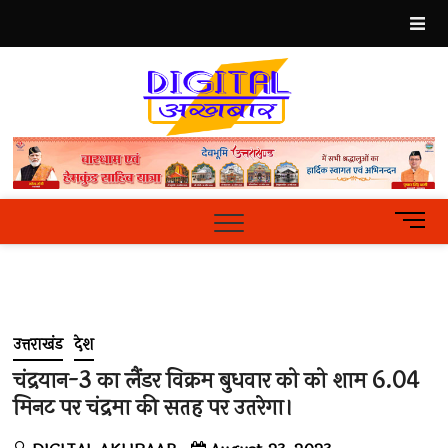
Skip
to
content
Best
Hindi
News
Portal
M
e
n
u
B
u
उत्तराखंड
देश
t
t
चंद्रयान-3 का लैंडर विक्रम बुधवार को को शाम 6.04
o
मिनट पर चंद्रमा की सतह पर उतरेगा।
n