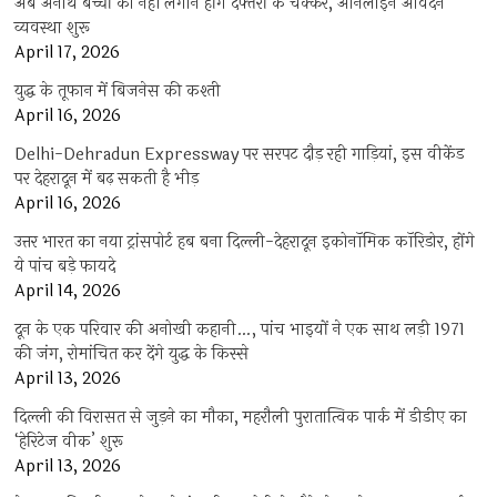
अब अनाथ बच्चों को नहीं लगाने होंगे दफ्तरों के चक्कर, आनलाइन आवेदन
व्यवस्था शुरू
April 17, 2026
युद्ध के तूफान में बिजनेस की कश्ती
April 16, 2026
Delhi-Dehradun Expressway पर सरपट दौड़ रही गाड़ियां, इस वीकेंड
पर देहरादून में बढ़ सकती है भीड़
April 16, 2026
उत्तर भारत का नया ट्रांसपोर्ट हब बना दिल्ली-देहरादून इकोनॉमिक कॉरिडोर, होंगे
ये पांच बड़े फायदे
April 14, 2026
दून के एक परिवार की अनोखी कहानी…, पांच भाइयों ने एक साथ लड़ी 1971
की जंग, रोमांचित कर देंगे युद्ध के किस्से
April 13, 2026
दिल्ली की विरासत से जुड़ने का मौका, महरौली पुरातात्विक पार्क में डीडीए का
‘हेरिटेज वीक’ शुरू
April 13, 2026