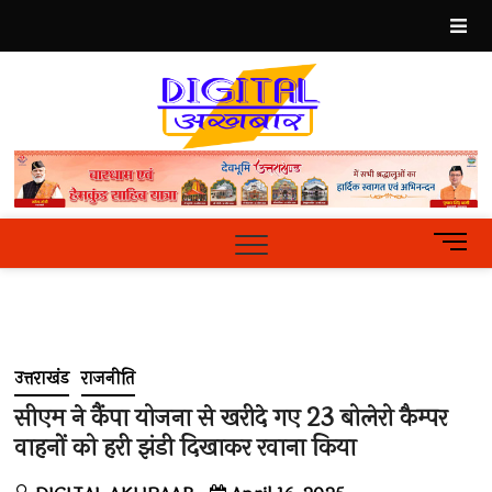
Skip
to
content
Best
Hindi
News
Portal
M
e
n
u
B
u
उत्तराखंड
राजनीति
t
t
सीएम ने कैंपा योजना से खरीदे गए 23 बोलेरो कैम्पर
o
वाहनों को हरी झंडी दिखाकर रवाना किया
n