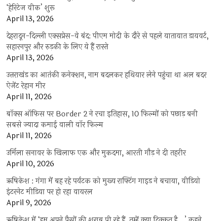
‘हेरिटेज वीक’ शुरू
April 13, 2026
देहरादून-दिल्ली एक्सप्रेस-वे बंद: पीएम मोदी के दौरे से पहले यातायात डायवर्ट,
सहारनपुर और रुड़की के लिए ये हैं रास्ते
April 13, 2026
उत्तराखंड का आतंकी कनेक्शन, नाम बदलकर हथियार लेने पहुंचा था अल बदर
ऐजेंट रेहान मीर
April 11, 2026
बॉक्स ऑफिस पर Border 2 ने रचा इतिहास, 10 फिल्मों को पछाड़ बनी
सबसे ज्यादा कमाई वाली वॉर फिल्म
April 11, 2026
उर्मिला सनावर के खिलाफ एक और मुकदमा, आरती गौड़ ने दी तहरीर
April 10, 2026
ऋषिकेश : गंगा में बह रहे पर्यटक को मुख्य राफ्टिंग गाइड ने बचाया, वीडियो
इंटरनेट मीडिया पर हो रहा वायरल
April 9, 2026
ऋषिकेश में ‘हम अपने पैसों की शराब पी रहे हैं, तुम्हें क्या दिक्कत है…’ कहने