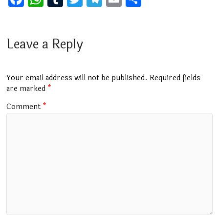
a
h
u
wi
el
m
h
ce
at
m
tt
e
ai
ar
b
s
bl
er
gr
l
e
Leave a Reply
o
A
r
a
o
p
m
Your email address will not be published.
Required fields
k
p
are marked
*
Comment
*