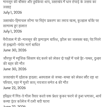
मानसून की बौछार और हुड़किया थाप, उत्तराखंड में धान रोपाई के उत्सव का
उत्साह
July 1, 2026
उत्तराखंड-हिमाचल सीमा पर निहंग प्रकरण का तनाव खत्म, कुल्हाल बॉर्डर पर
सामान्य हुए हालात
July 1, 2026
नैनीताल में प्री-मानसून की झमाझम बारिश, झील का जलस्तर बढ़ा; पेड़ गिरने
से हल्द्वानी-पंगोट मार्ग बाधित
June 30, 2026
जौनपुर में म्यूजिक सिस्टम बंद करने को लेकर दो पक्षों में चले ईंट-पत्थर, दुल्हन
की बहन की मौत
June 30, 2026
उत्‍तराखंड में दर्दनाक हादसा: अस्पताल से जच्चा-बच्चा को लेकर लौट रहा था
परिवार, नहर में घुसी कार; नवजात समेत 4 की मौत
June 22, 2026
हरिद्वार में मिड-डे मील तैयार करते वक्त प्रेशर कुकर फटने से हुआ धमाका, आर्य
कन्या इंटर कॉलेज में टली बड़ी घटना
June 22, 2026