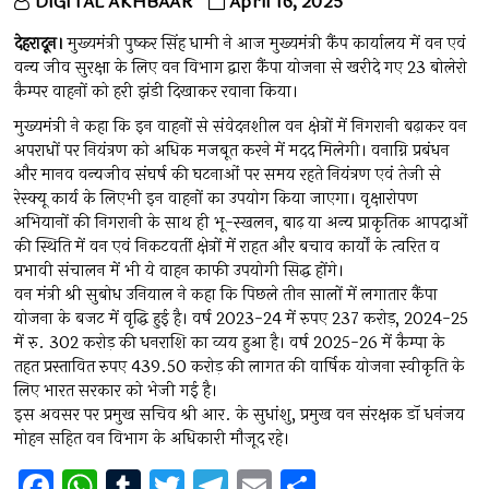
DIGITAL AKHBAAR
April 16, 2025
देहरादून।
मुख्यमंत्री पुष्कर सिंह धामी ने आज मुख्यमंत्री कैंप कार्यालय में वन एवं
वन्य जीव सुरक्षा के लिए वन विभाग द्वारा कैंपा योजना से खरीदे गए 23 बोलेरो
कैम्पर वाहनों को हरी झंडी दिखाकर रवाना किया।
मुख्यमंत्री ने कहा कि इन वाहनों से संवेदनशील वन क्षेत्रों में निगरानी बढ़ाकर वन
अपराधों पर नियंत्रण को अधिक मजबूत करने में मदद मिलेगी। वनाग्नि प्रबंधन
और मानव वन्यजीव संघर्ष की घटनाओं पर समय रहते नियंत्रण एवं तेजी से
रेस्क्यू कार्य के लिएभी इन वाहनों का उपयोग किया जाएगा। वृक्षारोपण
अभियानों की निगरानी के साथ ही भू-स्खलन, बाढ़ या अन्य प्राकृतिक आपदाओं
की स्थिति में वन एवं निकटवर्ती क्षेत्रों में राहत और बचाव कार्यों के त्वरित व
प्रभावी संचालन में भी ये वाहन काफी उपयोगी सिद्ध होंगे।
वन मंत्री श्री सुबोध उनियाल ने कहा कि पिछले तीन सालों में लगातार कैंपा
योजना के बजट में वृद्धि हुई है। वर्ष 2023-24 में रुपए 237 करोड़, 2024-25
में रु. 302 करोड़ की धनराशि का व्यय हुआ है। वर्ष 2025-26 में कैम्पा के
तहत प्रस्तावित रुपए 439.50 करोड़ की लागत की वार्षिक योजना स्वीकृति के
लिए भारत सरकार को भेजी गई है।
इस अवसर पर प्रमुख सचिव श्री आर. के सुधांशु, प्रमुख वन संरक्षक डॉ धनंजय
मोहन सहित वन विभाग के अधिकारी मौजूद रहे।
F
W
T
T
T
E
S