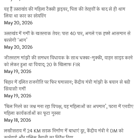
यह हैं उत्तराखंड की महिला टैक्सी ड्राइवर, पिता की तेरहवीं के बाद से ही थाम
लिया था कार का स्टेयरिंग
May 20, 2026
उत्तराखंड में गर्मी के खतरनाक तेवर: पारा 40 पार, अगले एक हफ्ते आसमान से
बरसेगी ‘आग’
May 20, 2026
जीतनराम मांझी की समधन विधायक के साथ धक्का-मुक्की, वाहन साइड करने
को लेकर हुआ था विवाद; 20 के खिलाफ FIR
May 19, 2026
बिहार में दलित राजनीति पर फिर घमासान; केंद्रीय मंत्री मांझी के बयान से बढ़ी
सियासी गर्मी
May 19, 2026
‘बिल गिरने का जश्न मना रहा विपक्ष, यह महिलाओं का अपमान’, पटना में एनडीए
महिला कार्यकर्ताओं का फूटा गुस्सा
May 18, 2026
लखीसराय में 24 KM सड़क निर्माण में बाधाएं दूर, केंद्रीय मंत्री ने DM को
कार्रवाई और पुलिस तैनाती का निर्देश दिया