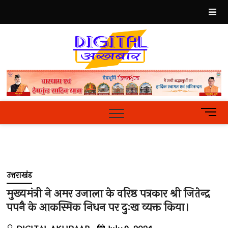
Skip
to
content
Best
Hindi
News
Portal
M
e
n
u
B
u
उत्तराखंड
t
t
मुख्यमंत्री ने अमर उजाला के वरिष्ठ पत्रकार श्री जितेन्द्र
o
पपनै के आकस्मिक निधन पर दुःख व्यक्त किया।
n