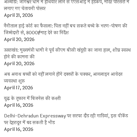
अल्मोड़ा: जागेश्वर धाम में हथियार लाने से एएसआइ में हड़कंप, मंदिर परिसरों में
लगाए गए चेतावनी पोस्टर
April 21, 2026
नैनीताल हाई कोर्ट का फैसला: पिता नहीं बच सकते बच्चे के भरण-पोषण की
जिम्मेदारी से, 8000₹/माह देने का निर्देश
April 20, 2026
उत्तराखंड: मुख्यमंत्री धामी ने पूर्व सीएम बीसी खंडूड़ी का जाना हाल, शीघ्र स्वस्थ
होने की कामना की
April 20, 2026
अब अनाथ बच्चों को नहीं लगाने होंगे दफ्तरों के चक्कर, आनलाइन आवेदन
व्यवस्था शुरू
April 17, 2026
युद्ध के तूफान में बिजनेस की कश्ती
April 16, 2026
Delhi-Dehradun Expressway पर सरपट दौड़ रही गाड़ियां, इस वीकेंड
पर देहरादून में बढ़ सकती है भीड़
April 16, 2026