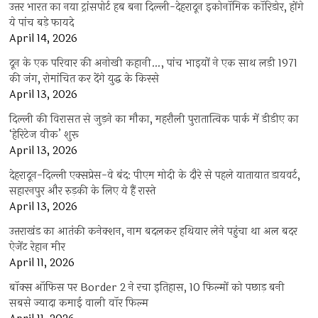
उत्तर भारत का नया ट्रांसपोर्ट हब बना दिल्ली-देहरादून इकोनॉमिक कॉरिडोर, होंगे
ये पांच बड़े फायदे
April 14, 2026
दून के एक परिवार की अनोखी कहानी…, पांच भाइयों ने एक साथ लड़ी 1971
की जंग, रोमांचित कर देंगे युद्ध के किस्से
April 13, 2026
दिल्ली की विरासत से जुड़ने का मौका, महरौली पुरातात्विक पार्क में डीडीए का
‘हेरिटेज वीक’ शुरू
April 13, 2026
देहरादून-दिल्ली एक्सप्रेस-वे बंद: पीएम मोदी के दौरे से पहले यातायात डायवर्ट,
सहारनपुर और रुड़की के लिए ये हैं रास्ते
April 13, 2026
उत्तराखंड का आतंकी कनेक्शन, नाम बदलकर हथियार लेने पहुंचा था अल बदर
ऐजेंट रेहान मीर
April 11, 2026
बॉक्स ऑफिस पर Border 2 ने रचा इतिहास, 10 फिल्मों को पछाड़ बनी
सबसे ज्यादा कमाई वाली वॉर फिल्म