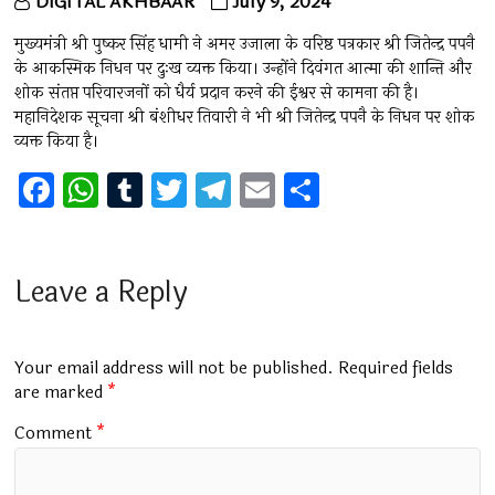
DIGITAL AKHBAAR
July 9, 2024
मुख्यमंत्री श्री पुष्कर सिंह धामी ने अमर उजाला के वरिष्ठ पत्रकार श्री जितेन्द्र पपनै
के आकस्मिक निधन पर दुःख व्यक्त किया। उन्होंने दिवंगत आत्मा की शान्ति और
शोक संतप्त परिवारजनों को धैर्य प्रदान करने की ईश्वर से कामना की है।
महानिदेशक सूचना श्री बंशीधर तिवारी ने भी श्री जितेन्द्र पपनै के निधन पर शोक
व्यक्त किया है।
F
W
T
T
T
E
S
a
h
u
wi
el
m
h
ce
at
m
tt
e
ai
ar
b
s
bl
er
gr
l
e
Leave a Reply
o
A
r
a
o
p
m
Your email address will not be published.
Required fields
k
p
are marked
*
Comment
*