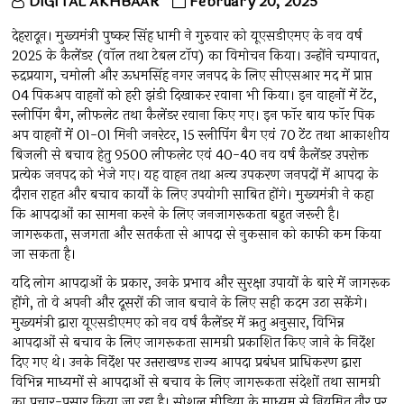
DIGITAL AKHBAAR
February 20, 2025
देहरादून। मुख्यमंत्री पुष्कर सिंह धामी ने गुरुवार को यूएसडीएमए के नव वर्ष
2025 के कैलेंडर (वॉल तथा टेबल टॉप) का विमोचन किया। उन्होंने चम्पावत,
रुद्रप्रयाग, चमोली और ऊधमसिंह नगर जनपद के लिए सीएसआर मद में प्राप्त
04 पिकअप वाहनों को हरी झंडी दिखाकर रवाना भी किया। इन वाहनों में टेंट,
स्लीपिंग बैग, लीफलेट तथा कैलेंडर रवाना किए गए। इन फॉर बाय फॉर पिक
अप वाहनों में 01-01 मिनी जनरेटर, 15 स्लीपिंग बैग एवं 70 टेंट तथा आकाशीय
बिजली से बचाव हेतु 9500 लीफलेट एवं 40-40 नव वर्ष कैलेंडर उपरोक्त
प्रत्येक जनपद को भेजे गए। यह वाहन तथा अन्य उपकरण जनपदों में आपदा के
दौरान राहत और बचाव कार्यों के लिए उपयोगी साबित होंगे। मुख्यमंत्री ने कहा
कि आपदाओं का सामना करने के लिए जनजागरूकता बहुत जरूरी है।
जागरूकता, सजगता और सतर्कता से आपदा से नुकसान को काफी कम किया
जा सकता है।
यदि लोग आपदाओं के प्रकार, उनके प्रभाव और सुरक्षा उपायों के बारे में जागरूक
होंगे, तो वे अपनी और दूसरों की जान बचाने के लिए सही कदम उठा सकेंगे।
मुख्यमंत्री द्वारा यूएसडीएमए को नव वर्ष कैलेंडर में ऋतु अनुसार, विभिन्न
आपदाओं से बचाव के लिए जागरूकता सामग्री प्रकाशित किए जाने के निर्देश
दिए गए थे। उनके निर्देश पर उत्तराखण्ड राज्य आपदा प्रबंधन प्राधिकरण द्वारा
विभिन्न माध्यमों से आपदाओं से बचाव के लिए जागरूकता संदेशों तथा सामग्री
का प्रचार-प्रसार किया जा रहा है। सोशल मीडिया के माध्यम से नियमित तौर पर