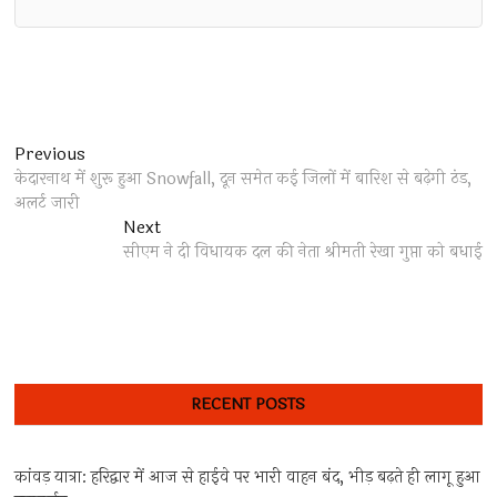
Post
Previous
Previous
post:
केदारनाथ में शुरू हुआ Snowfall, दून समेत कई ज‍िलों में बार‍िश से बढ़ेगी ठंड,
navigation
अलर्ट जारी
Next
Next
post:
सीएम ने दी विधायक दल की नेता श्रीमती रेखा गुप्ता को बधाई
RECENT POSTS
कांवड़ यात्रा: हरिद्वार में आज से हाईवे पर भारी वाहन बंद, भीड़ बढ़ते ही लागू हुआ