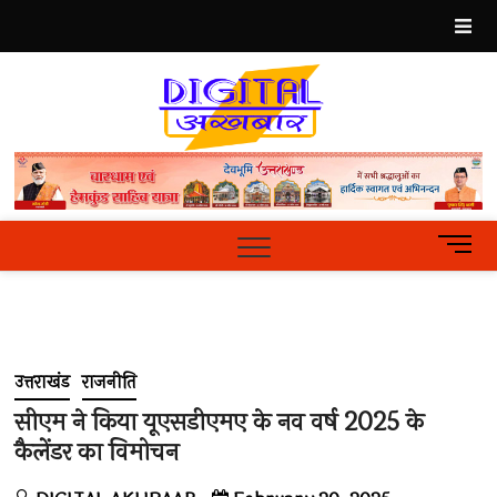
Skip
to
content
Best
Hindi
News
Portal
M
e
n
u
B
u
उत्तराखंड
राजनीति
t
t
सीएम ने किया यूएसडीएमए के नव वर्ष 2025 के
o
कैलेंडर का विमोचन
n