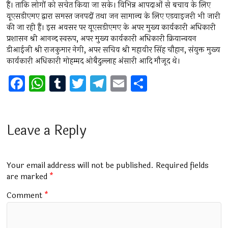
हैं। ताकि लोगों को सचेत किया जा सके। विभिन्न आपदाओं से बचाव के लिए
यूएसडीएमए द्वारा समस्त जनपदों तथा जन सामान्य के लिए एडवाइजरी भी जारी
की जा रही हैं। इस अवसर पर यूएसडीएमए के अपर मुख्य कार्यकारी अधिकारी
प्रशासन श्री आनन्द स्वरूप, अपर मुख्य कार्यकारी अधिकारी क्रियान्वयन
डीआईजी श्री राजकुमार नेगी, अपर सचिव श्री महावीर सिंह चौहान, संयुक्त मुख्य
कार्यकारी अधिकारी मोहम्मद ओबैदुल्लाह अंसारी आदि मौजूद थे।
F
W
T
T
T
E
S
a
h
u
wi
el
m
h
ce
at
m
tt
e
ai
ar
b
s
bl
er
gr
l
e
Leave a Reply
o
A
r
a
o
p
m
Your email address will not be published.
Required fields
k
p
are marked
*
Comment
*