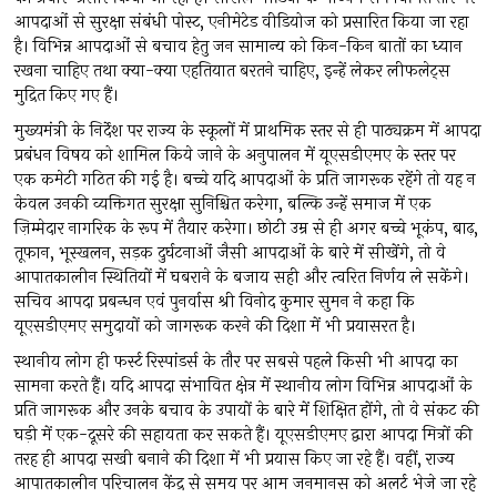
आपदाओं से सुरक्षा संबंधी पोस्ट, एनीमेटेड वीडियोज को प्रसारित किया जा रहा
है। विभिन्न आपदाओं से बचाव हेतु जन सामान्य को किन-किन बातों का ध्यान
रखना चाहिए तथा क्या-क्या एहतियात बरतने चाहिए, इन्हें लेकर लीफलेट्स
मुद्रित किए गए हैं।
मुख्यमंत्री के निर्देश पर राज्य के स्कूलों में प्राथमिक स्तर से ही पाठ्यक्रम में आपदा
प्रबंधन विषय को शामिल किये जाने के अनुपालन में यूएसडीएमए के स्तर पर
एक कमेटी गठित की गई है। बच्चे यदि आपदाओं के प्रति जागरूक रहेंगे तो यह न
केवल उनकी व्यक्तिगत सुरक्षा सुनिश्चित करेगा, बल्कि उन्हें समाज में एक
ज़िम्मेदार नागरिक के रूप में तैयार करेगा। छोटी उम्र से ही अगर बच्चे भूकंप, बाढ़,
तूफान, भूस्खलन, सड़क दुर्घटनाओं जैसी आपदाओं के बारे में सीखेंगे, तो वे
आपातकालीन स्थितियों में घबराने के बजाय सही और त्वरित निर्णय ले सकेंगे।
सचिव आपदा प्रबन्धन एवं पुनर्वास श्री विनोद कुमार सुमन ने कहा कि
यूएसडीएमए समुदायों को जागरूक करने की दिशा में भी प्रयासरत है।
स्थानीय लोग ही फर्स्ट रिस्पांडर्स के तौर पर सबसे पहले किसी भी आपदा का
सामना करते हैं। यदि आपदा संभावित क्षेत्र में स्थानीय लोग विभिन्न आपदाओं के
प्रति जागरूक और उनके बचाव के उपायों के बारे में शिक्षित होंगे, तो वे संकट की
घड़ी में एक-दूसरे की सहायता कर सकते हैं। यूएसडीएमए द्वारा आपदा मित्रों की
तरह ही आपदा सखी बनाने की दिशा में भी प्रयास किए जा रहे हैं। वहीं, राज्य
आपातकालीन परिचालन केंद्र से समय पर आम जनमानस को अलर्ट भेजे जा रहे