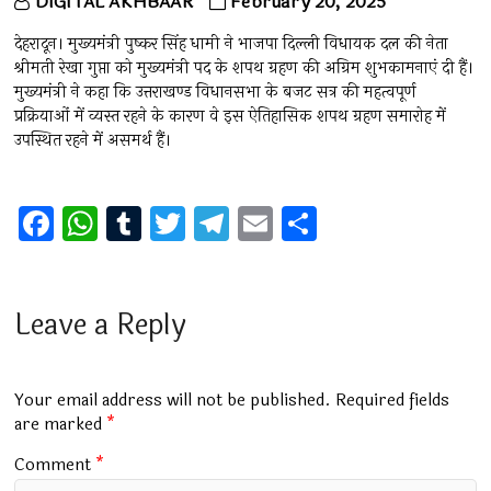
DIGITAL AKHBAAR
February 20, 2025
देहरादून। मुख्यमंत्री पुष्कर सिंह धामी ने भाजपा दिल्ली विधायक दल की नेता
श्रीमती रेखा गुप्ता को मुख्यमंत्री पद के शपथ ग्रहण की अग्रिम शुभकामनाएं दी हैं।
मुख्यमंत्री ने कहा कि उत्तराखण्ड विधानसभा के बजट सत्र की महत्वपूर्ण
प्रक्रियाओं में व्यस्त रहने के कारण वे इस ऐतिहासिक शपथ ग्रहण समारोह में
उपस्थित रहने में असमर्थ हैं।
F
W
T
T
T
E
S
a
h
u
wi
el
m
h
ce
at
m
tt
e
ai
ar
b
s
bl
er
gr
l
e
Leave a Reply
o
A
r
a
o
p
m
Your email address will not be published.
Required fields
k
p
are marked
*
Comment
*