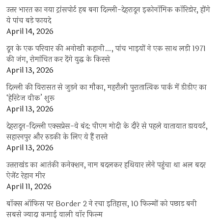
उत्तर भारत का नया ट्रांसपोर्ट हब बना दिल्ली-देहरादून इकोनॉमिक कॉरिडोर, होंगे
ये पांच बड़े फायदे
April 14, 2026
दून के एक परिवार की अनोखी कहानी…, पांच भाइयों ने एक साथ लड़ी 1971
की जंग, रोमांचित कर देंगे युद्ध के किस्से
April 13, 2026
दिल्ली की विरासत से जुड़ने का मौका, महरौली पुरातात्विक पार्क में डीडीए का
‘हेरिटेज वीक’ शुरू
April 13, 2026
देहरादून-दिल्ली एक्सप्रेस-वे बंद: पीएम मोदी के दौरे से पहले यातायात डायवर्ट,
सहारनपुर और रुड़की के लिए ये हैं रास्ते
April 13, 2026
उत्तराखंड का आतंकी कनेक्शन, नाम बदलकर हथियार लेने पहुंचा था अल बदर
ऐजेंट रेहान मीर
April 11, 2026
बॉक्स ऑफिस पर Border 2 ने रचा इतिहास, 10 फिल्मों को पछाड़ बनी
सबसे ज्यादा कमाई वाली वॉर फिल्म