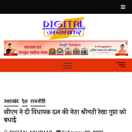
Skip
to
content
Best
Hindi
News
Portal
M
e
n
u
B
u
उत्तराखंड
देश
राजनीति
t
t
सीएम ने दी विधायक दल की नेता श्रीमती रेखा गुप्ता को
o
बधाई
n