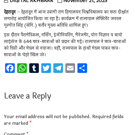
DIGITAL AKHBAAR
November 21, 2023
देहरादून
– देहरादून में आज स्वामी राम हिमालयन विश्वविद्यालय का छठा दीक्षांत
समारोह आयोजित किया जा रहा है। कार्यक्रम में राज्यपाल लेफ्टिनेंट जनरल
गुरमीत सिंह (सेनि.) बतौर मुख्य अतिथि शामिल हुए।
इस दौरान पैरामेडिकल, नर्सिंग, इंजीनियरिंग, मैनेजमेंट, योग विज्ञान व बायो
साइंसेज के 644 छात्र-छात्राओं को प्रदान की गई। राज्यपाल ने छात्र-छात्राओं
को डिग्री और मेडल से नवाजा। वहीं, राज्यपाल के हाथों मेडल पाकर छात्र-
छात्राओं के चेहरे खिल उठे।
F
W
T
T
T
E
S
a
h
u
wi
el
m
h
ce
at
m
tt
e
ai
ar
b
s
bl
er
gr
l
e
Leave a Reply
o
A
r
a
o
p
m
Your email address will not be published.
Required fields
k
p
are marked
*
Comment
*