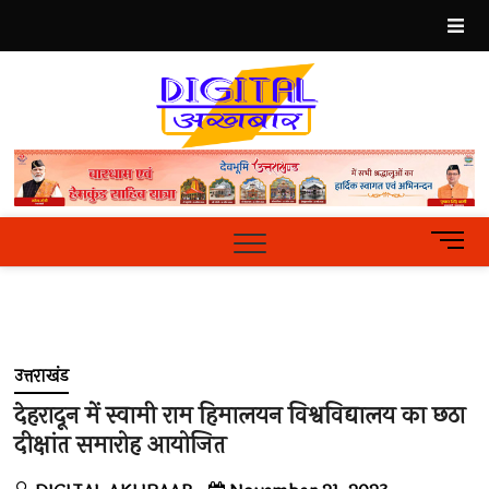
Skip
to
content
Best
Hindi
News
Portal
M
e
n
u
B
u
उत्तराखंड
t
t
देहरादून में स्वामी राम हिमालयन विश्वविद्यालय का छठा
o
दीक्षांत समारोह आयोजित
n