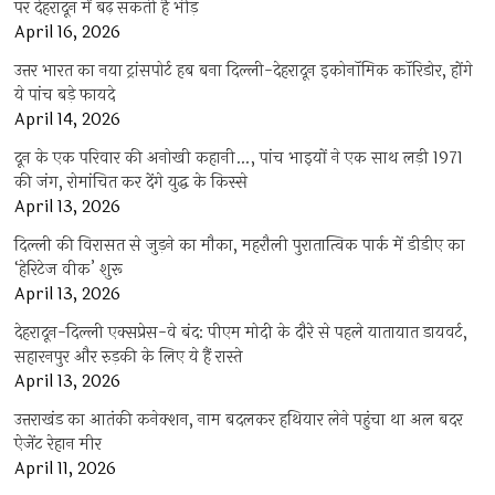
पर देहरादून में बढ़ सकती है भीड़
April 16, 2026
उत्तर भारत का नया ट्रांसपोर्ट हब बना दिल्ली-देहरादून इकोनॉमिक कॉरिडोर, होंगे
ये पांच बड़े फायदे
April 14, 2026
दून के एक परिवार की अनोखी कहानी…, पांच भाइयों ने एक साथ लड़ी 1971
की जंग, रोमांचित कर देंगे युद्ध के किस्से
April 13, 2026
दिल्ली की विरासत से जुड़ने का मौका, महरौली पुरातात्विक पार्क में डीडीए का
‘हेरिटेज वीक’ शुरू
April 13, 2026
देहरादून-दिल्ली एक्सप्रेस-वे बंद: पीएम मोदी के दौरे से पहले यातायात डायवर्ट,
सहारनपुर और रुड़की के लिए ये हैं रास्ते
April 13, 2026
उत्तराखंड का आतंकी कनेक्शन, नाम बदलकर हथियार लेने पहुंचा था अल बदर
ऐजेंट रेहान मीर
April 11, 2026