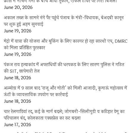
फ्रांस में भीषण गर्मी के बीच आया तूफान, एफिल टॉवर पर गिरी बिजली
June 20, 2026
अकाल तख्त के सामने नंगे पैर पहुंचे पंजाब के मंत्री-विधायक, बेअदबी कानून
पर शुरू हुई अहम सुनवाई
June 19, 2026
मेट्रो में यात्रा की योजना और बुकिंग के लिए कारगर हो रहा सारथी एप, DMRC
को मिला प्रतिष्ठित पुरस्कार
June 19, 2026
पंकज राय हत्याकांड में अपराधियों की धरपकड़ के लिए सारण पुलिस ने गठित
की SIT, छापेमारी तेज
June 18, 2026
अल्मोड़ा में 9 साल बाद ‘राजू और मोती’ को मिली आजादी, कुमाऊं महोत्सव में
ऊंटों के व्यावसायिक उपयोग पर कार्रवाई
June 18, 2026
चार रेलगाड़ियां रद, कई के मार्ग बदले; जोगबनी-सिलीगुड़ी व कटिहार डेमू का
परिचालन बंद, कोलकाता एक्सप्रेस का रूट बदला
June 17, 2026