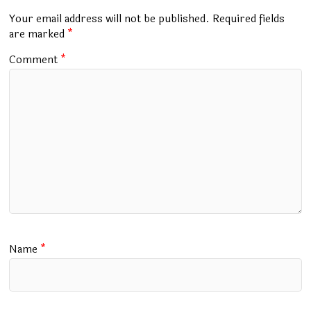
o
p
m
Your email address will not be published.
Required fields
k
p
are marked
*
Comment
*
Name
*