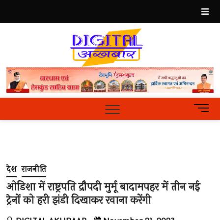
Skip
to
content
Best
Hindi
News
Portal
M
e
n
u
B
u
देश
राजनीति
t
t
ओडिशा में राष्ट्रपति द्रौपदी मुर्मू बादामपहर में तीन नई
o
ट्रेनों को हरी झंडी दिखाकर रवाना करेंगी
n