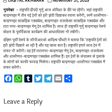
DIGITAL AKHBAAR
November 21, 2023
भुवनेश्वर
– राष्ट्रपति द्रौपदी मुर्मू आज ओडिशा के दौरे पर रहेंगी। जहां राष्ट्रपति
बादामपहर में तीन नई ट्रेनों को हरी झंडी दिखाकर रवाना करेंगी, उनमें शालीमार-
बादामपहर साप्ताहिक एक्सप्रेस, बादामपहर-राउरकेला साप्ताहिक एक्सप्रेस और
टाटा नगर-बादामपहर मेमू ट्रेन शामिल है। साथ ही राष्ट्रपति मुर्मू बादामपहर रेलवे
स्टेशन के पुनर्विकास कार्यक्रम की आधारशिला भी रखेंगी।
दक्षिण पूर्वी रेलवे के सीपीआरओ आदित्य चौधरी ने बताया कि ‘राष्ट्रपति ट्रेनों को
हरी झंडी दिखाने आ रही है और यह खास बात है। राष्ट्रपति हमारे साथ ट्रेन में
सफर भी करेंगी। यह ट्रेनें टाटानगर-बादामपहर मेमू ट्रेन, बादामपहर-राउरकेला
और शालीमार-बादामपहर एक्सप्रेस शामिल हैं। इन ट्रेनों के संचालन से इलाके
के लोगों को काफी फायदा मिलेगा। राष्ट्रपति बादामपहर-शालीमार एक्सप्रेस में
सफर करेंगी।
F
W
T
T
T
E
S
a
h
u
wi
el
m
h
ce
at
m
tt
e
ai
ar
b
s
bl
er
gr
l
e
Leave a Reply
o
A
r
a