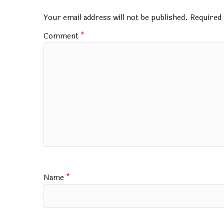
o
p
m
Your email address will not be published.
Required 
k
p
Comment
*
Name
*