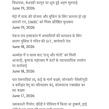
विधायक, बेअदबी कानून पर शुरू हुई अहम सुनवाई
June 19, 2026
मेट्रो में यात्रा की योजना और बुकिंग के लिए कारगर हो रहा
सारथी एप, DMRC को मिला प्रतिष्ठित पुरस्कार
June 19, 2026
पंकज राय हत्याकांड में अपराधियों की धरपकड़ के लिए
सारण पुलिस ने गठित की SIT, छापेमारी तेज
June 18, 2026
अल्मोड़ा में 9 साल बाद ‘राजू और मोती’ को मिली
आजादी, कुमाऊं महोत्सव में ऊंटों के व्यावसायिक उपयोग
पर कार्रवाई
June 18, 2026
चार रेलगाड़ियां रद, कई के मार्ग बदले; जोगबनी-सिलीगुड़ी
व कटिहार डेमू का परिचालन बंद, कोलकाता एक्सप्रेस का
रूट बदला
June 17, 2026
उत्तरकाशी गैंगरेप: दरिंदों ने पीरियड में किया था दुष्कर्म, हाई