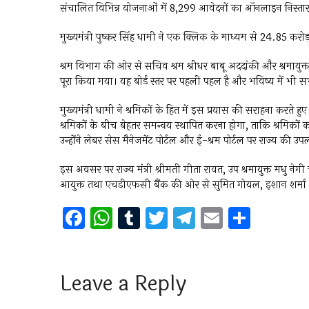
संचालित विभिन्न योजनाओं में 8,299 आवेदनों का ऑनलाइन निस्त
मुख्यमंत्री पुष्कर सिंह धामी ने एक क्लिक के माध्यम से ₹24.85 करोड
श्रम विभाग की ओर से सचिव श्रम श्रीधर बाबू अददांकी और श्रमायुक
पूरा किया गया। यह बोर्ड स्तर पर पहली पहल है और भविष्य में भी 
मुख्यमंत्री धामी ने श्रमिकों के हित में इस प्रयास की सराहना करत
श्रमिकों के बीच बेहतर समन्वय स्थापित करना होगा, ताकि श्रमिकों 
उन्होंने लेबर सेस मैनेजमेंट पोर्टल और ई-श्रम पोर्टल पर राज्य की 
इस अवसर पर राज्य मंत्री श्रीमती गीता रावत, उप श्रमायुक्त मधु नेग
आयुक्त तथा एचडीएफसी बैंक की ओर से सुमित गोयल, इशान शर्मा
F
W
T
T
T
E
S
a
h
u
wi
el
m
h
ce
at
m
tt
e
ai
ar
b
s
bl
er
gr
l
e
Leave a Reply
o
A
r
a