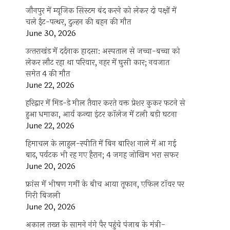
जौनपुर में म्यूजिक सिस्टम बंद करने को लेकर दो पक्षों में
चले ईंट-पत्थर, दुल्हन की बहन की मौत
June 30, 2026
उत्‍तराखंड में दर्दनाक हादसा: अस्पताल से जच्चा-बच्चा को
लेकर लौट रहा था परिवार, नहर में घुसी कार; नवजात
समेत 4 की मौत
June 22, 2026
हरिद्वार में मिड-डे मील तैयार करते वक्त प्रेशर कुकर फटने से
हुआ धमाका, आर्य कन्या इंटर कॉलेज में टली बड़ी घटना
June 22, 2026
हिमाचल के लाहुल-स्पीति में बिन बारिश नाले में आ गई
बाढ़, पर्यटक भी रह गए हैरान; 4 जगह जोखिम भरा सफर
June 20, 2026
फ्रांस में भीषण गर्मी के बीच आया तूफान, एफिल टॉवर पर
गिरी बिजली
June 20, 2026
अकाल तख्त के सामने नंगे पैर पहुंचे पंजाब के मंत्री-