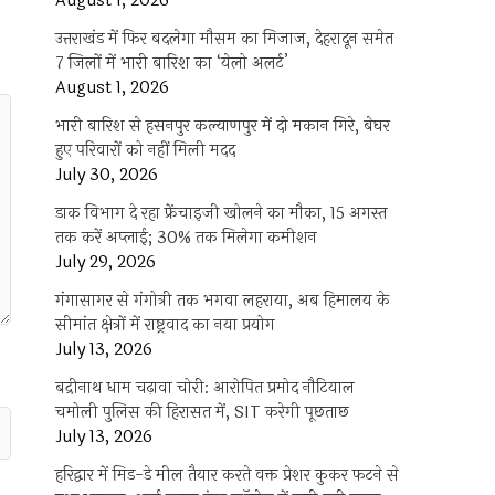
August 1, 2026
उत्तराखंड में फिर बदलेगा मौसम का मिजाज, देहरादून समेत
7 जिलों में भारी बारिश का ‘येलो अलर्ट’
August 1, 2026
भारी बारिश से हसनपुर कल्याणपुर में दो मकान गिरे, बेघर
हुए परिवारों को नहीं मिली मदद
July 30, 2026
डाक विभाग दे रहा फ्रेंचाइजी खोलने का मौका, 15 अगस्त
तक करें अप्लाई; 30% तक मिलेगा कमीशन
July 29, 2026
गंगासागर से गंगोत्री तक भगवा लहराया, अब हिमालय के
सीमांत क्षेत्रों में राष्ट्रवाद का नया प्रयोग
July 13, 2026
बद्रीनाथ धाम चढ़ावा चोरी: आरोपित प्रमोद नौटियाल
चमोली पुलिस की हिरासत में, SIT करेगी पूछताछ
July 13, 2026
हरिद्वार में मिड-डे मील तैयार करते वक्त प्रेशर कुकर फटने से