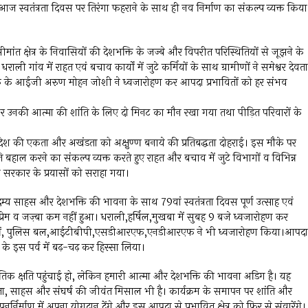
 में आज स्वतंत्रता दिवस पर तिरंगा फहराने के साथ ही नव निर्माण का संकल्प व्यक्त किया
ंत क्षेत्र के निवासियों की देशभक्ति के जज्बे और विपरीत परिस्थितियों से जूझने के
 गांव में राहत एवं बचाव कार्यों में जुटे कर्मियों के साथ ग्रामीणों ने समेश्वर देवता
रएफ के आईजी अरुण मोहन जोशी ने ध्वजारोहण कर आपदा प्रभावितों को हर संभव
कर उनकी आत्मा की शांति के लिए दो मिनट का मौन रखा गया तथा पीड़ित परिवारों के
े देश की एकता और अखंडता को अक्षुण्ण बनाये की प्रतिबद्धता दोहराई। इस मौके पर
ाल करने का संकल्प व्यक्त करते हुए राहत और बचाव में जुटे विभागों व विभिन्न
राज्य सरकार के प्रयासों को सराहा गया।
अदम्य साहस और देशभक्ति की भावना के साथ 79वां स्वतंत्रता दिवस पूर्ण उत्साह एवं
रेम व जज़्बा कम नहीं हुआ। धराली,हर्षिल,मुखबा में सुबह 9 बजे ध्वजारोहण कर
 कर्मियों, पुलिस बल,आईटीबीपी,एसडीआरएफ,एनडीआरएफ ने भी ध्वजारोहण किया।आपदा
दी के इस पर्व में बढ़-चढ़ कर हिस्सा लिया।
भौतिक क्षति पहुंचाई हो, लेकिन हमारी आत्मा और देशभक्ति की भावना अडिग है। यह
टता, साहस और संघर्ष की जीवंत मिसाल भी है। कार्यक्रम के समापन पर शांति और
र्माण में अपना योगदान देंगे और इस आपदा से प्रभावित क्षेत्र को फिर से संवारेंगे।