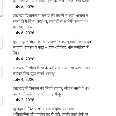
हुआ धमाका, आर्य कन्या इंटर कॉलेज में टली बड़ी घटना
July 6, 2026
उत्तराखंंड विधानसभा चुनाव की तैयारी में जुटी भाजपा ने
रणनीति में किया बदलाव, प्रकोष्ठों से साधेगी समाज के
प्रभावशाली वर्ग
July 6, 2026
यूपी : पुराने चेहरों का भी एडजर्नमेंट कर चुनावी जिम्मा देगी
भाजपा, संगठन ने कहा – सेल-प्रोजेक्ट और कमेटियों में
देंगे मौका
July 4, 2026
लखनऊ में रोहित मिश्रा के काफिले ने लगाया जाम, तलवार
लहराते दिखे युवा मोर्चा अध्यक्ष
July 4, 2026
उत्तराखंड में विकास को मिली रफ्तार, सीएम धामी ने 42
करोड़ की परियोजनाओं को दी मंजूरी
July 3, 2026
देहरादून में CM धामी ने बांटे नियुक्ति पत्र, बोले-
अधिकारियों की पहचान पद से नहीं, उनकी कार्यशैली से