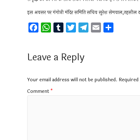
इस अवसर पर गंगोत्री मंदिर समिति सचिव सुरेश सेमवाल,तहसील द
F
W
T
T
T
E
S
a
h
u
wi
el
m
h
ce
at
m
tt
e
ai
ar
b
s
bl
er
gr
l
e
Leave a Reply
o
A
r
a
o
p
m
Your email address will not be published.
Required 
k
p
Comment
*