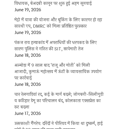
विधायक, बेअदबी कानून पर शुरू हुई अहम सुनवाई
June 19, 2026
मेट्रो में यात्रा की योजना और बुकिंग के लिए कारगर हो रहा
सारथी एप, DMRC को मिला प्रतिष्ठित पुरस्कार
June 19, 2026
पंकज राय हत्याकांड में अपराधियों की धरपकड़ के लिए
सारण पुलिस ने गठित की SIT, छापेमारी तेज
June 18, 2026
अल्मोड़ा में 9 साल बाद ‘राजू और मोती’ को मिली
आजादी, कुमाऊं महोत्सव में ऊंटों के व्यावसायिक उपयोग
पर कार्रवाई
June 18, 2026
चार रेलगाड़ियां रद, कई के मार्ग बदले; जोगबनी-सिलीगुड़ी
व कटिहार डेमू का परिचालन बंद, कोलकाता एक्सप्रेस का
रूट बदला
June 17, 2026
उत्तरकाशी गैंगरेप: दरिंदों ने पीरियड में किया था दुष्कर्म, हाई