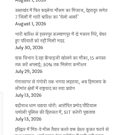
August 1, 2026
उत्तराखंड में फिर बदलेगा मौसम का मिजाज, देहरादून समेत
7 जिलों में भारी बारिश का ‘येलो अलर्ट’
August 1, 2026
भारी बारिश से हसनपुर कल्याणपुर में दो मकान गिरे, बेघर
हुए परिवारों को नहीं मिली मदद
July 30, 2026
डाक विभाग दे रहा फ्रेंचाइजी खोलने का मौका, 15 अगस्त
तक करें अप्लाई; 30% तक मिलेगा कमीशन
July 29, 2026
गंगासागर से गंगोत्री तक भगवा लहराया, अब हिमालय के
सीमांत क्षेत्रों में राष्ट्रवाद का नया प्रयोग
July 13, 2026
बद्रीनाथ धाम चढ़ावा चोरी: आरोपित प्रमोद नौटियाल
चमोली पुलिस की हिरासत में, SIT करेगी पूछताछ
July 13, 2026
हरिद्वार में मिड-डे मील तैयार करते वक्त प्रेशर कुकर फटने से