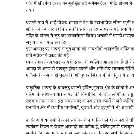
गांव में खीरगंगा के तट पर सुरक्षित बचे समेश्वर देवता मंदिर प्रांगण
गया।
धराली गांव में आई विकट आपदा ने देश के स्वाभाविक सीमा प्रहरी सीमा
शक्ति को कमजोर नहीं कर सकी। स्वतंत्रता दिवस पर आपदा प्रभावित धराली
मंदिर के प्रांगण में जुट कर ध्वजारोहण किया। धराली में एसडीआ
सहायता का आश्वासन दिया।
इस अवसर पर आपदा में मृत लोगों को भावभीनी श्रद्धांजलि अर्पित 
प्रति संवेदनाएं प्रकट की गई।
ध्वजारोहण के अवसर पर बड़ी संख्या में उपस्थित आपदा प्रभावितों न
आपदा के असर से एकजुट होकर उबरने और अतिशीघ्र सामान्य स्थिति बह
एजेंसियों के साथ ही मुख्यमंत्री श्री पुष्कर सिंह धामी के नेतृत्व में 
प्राकृतिक आपदा के बावजूद धराली हर्षिल,मुखबा क्षेत्र के लोगों ने 
गरिमा के साथ मनाया। आपदा की विभीषिका के बीच लोगों का राष्ट्रप्
राष्ट्रगान गाया गया। इस अवसर पर आपदा राहत कार्यों में लगे
प्रभावित क्षेत्र में स्थानीय नागरिकों, युवाओं और बुजुर्गों ने भी आजा
कार्यक्रम में वक्ताओं ने अपने संबोधन में कहा कि भले ही आपदा ने 
स्वतंत्रता दिवस न केवल आज़ादी का प्रतीक है, बल्कि हमारी एकजु
समृद्धि की कामना के साथ संकल्प लिया गया कि हम सभी मिलकर पुनर्नि