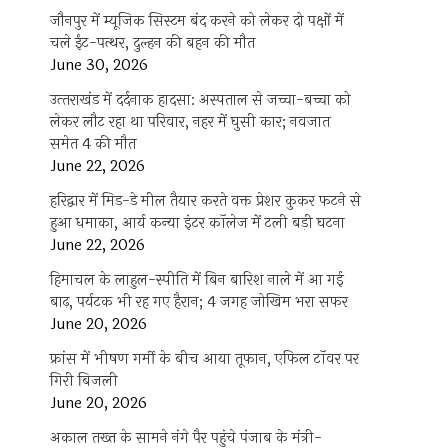
जौनपुर में म्यूजिक सिस्टम बंद करने को लेकर दो पक्षों में
चले ईंट-पत्थर, दुल्हन की बहन की मौत
June 30, 2026
उत्‍तराखंड में दर्दनाक हादसा: अस्पताल से जच्चा-बच्चा को
लेकर लौट रहा था परिवार, नहर में घुसी कार; नवजात
समेत 4 की मौत
June 22, 2026
हरिद्वार में मिड-डे मील तैयार करते वक्त प्रेशर कुकर फटने से
हुआ धमाका, आर्य कन्या इंटर कॉलेज में टली बड़ी घटना
June 22, 2026
हिमाचल के लाहुल-स्पीति में बिन बारिश नाले में आ गई
बाढ़, पर्यटक भी रह गए हैरान; 4 जगह जोखिम भरा सफर
June 20, 2026
फ्रांस में भीषण गर्मी के बीच आया तूफान, एफिल टॉवर पर
गिरी बिजली
June 20, 2026
अकाल तख्त के सामने नंगे पैर पहुंचे पंजाब के मंत्री-