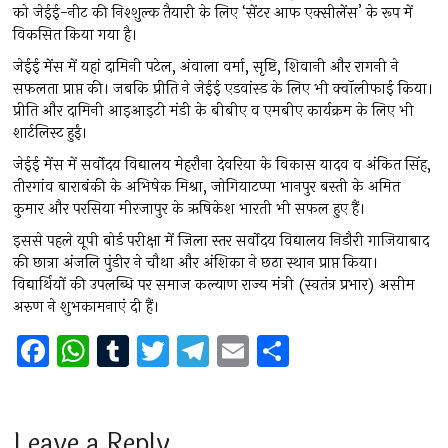
को जेईई-नीट की निश्शुल्क तैयारी के लिए ‘सेंटर आफ एक्सीलेंस’ के रूप में
विकसित किया गया है।
जेईई मेंस में यहां दामिनी पटेल, अंवाला वर्मा, सृष्टि, शिवानी और रागनी ने
सफलता प्राप्त की। जबकि प्रीति ने जेईई एडवांस्ड के लिए भी क्वॉलीफाई किया।
प्रीति और दामिनी आइआइटी मंडी के बीबीए व एमबीए कार्यक्रम के लिए भी
शार्टलिस्ट हुईं।
जेईई मेंस में सर्वोदय विद्यालय मेहरौना देवरिया के विकास यादव व अंकित सिंह,
तीरगांव बाराबंकी के अभिषेक मिश्रा, जोगियाटप्पा भानपुर बस्ती के अमित
कुमार और परसिया मीरजापुर के ऋषिकेश भारती भी सफल हुए हैं।
इससे पहले यूपी बोर्ड परीक्षा में जिला स्तर सर्वाेदय विद्यालय निडौरी गाजियाबाद
की छात्रा अंजलि पुंडीर ने चौथा और अंशिका ने छठा स्थान प्राप्त किया।
विद्यार्थियों की उपलब्धि पर समाज कल्याण राज्य मंत्री (स्वतंत्र प्रभार) असीम
अरुण ने शुभकामनाएं दी हैं।
F
W
T
T
T
E
S
a
h
u
wi
el
m
h
ce
at
m
tt
e
ai
ar
b
s
bl
er
gr
l
e
Leave a Reply