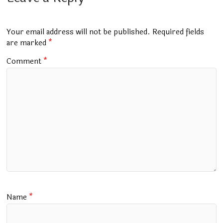
o
A
r
a
o
p
m
Your email address will not be published.
Required fields
k
p
are marked
*
Comment
*
Name
*