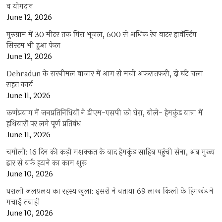
व योगदान
June 12, 2026
गुरुग्राम में 30 मीटर तक गिरा भूजल, 600 से अधिक रेन वाटर हार्वेस्टिंग
सिस्टम भी हुआ फेल
June 12, 2026
Dehradun के सरनीमल बाजार में आग से मची अफरातफरी, दो घंटे चला
राहत कार्य
June 11, 2026
कर्णप्रयाग में जनप्रतिनिधियों ने डीएम-एसपी को घेरा, बोले- हेमकुंड यात्रा में
हथियारों पर लगे पूर्ण प्रतिबंध
June 11, 2026
चमोली: 16 दिन की कड़ी मशक्कत के बाद हेमकुंड साहिब पहुंची सेना, अब मुख्य
द्वार से बर्फ हटाने का काम शुरू
June 10, 2026
धराली जलप्रलय का रहस्य खुला: इसरो ने बताया 69 लाख किलो के हिमखंड ने
मचाई तबाही
June 10, 2026