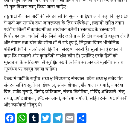
देश में मूल निवास को लेकर एक जैसा प्रावधान किया जाए या फिर उत्तराखंड में
भी मूल निवास लागू किया जाना चाहिए।
राष्ट्रवादी रीजनल पार्टी की संगठन सचिव सुलोचना ईष्टवाल ने कहा कि पूरे प्रदेश
में पार्टी जन समर्थन तथा जागरूकता के लिए ऋषिकेश , हल्द्वानी सहित तमाम
पर्वतीय जिलों में कार्यक्रमों का आयोजन करेगी। उत्तराखंड के उत्तरकाशी,
पिथौरागढ़ तथा चमोली जैसे जिले और खटीमा आदि क्षेत्र जनजाति बाहुल्य क्षेत्र हैं
और नेपाल तथा चीन की सीमाओं से सटे हुए हैं, लिहाजा विषम भौगोलिक
परिस्थितियों के चलते उनके हितों का संरक्षण जरूरी है। सुलोचना ईष्टवाल ने
कहा कि गढवाली और कुमाऊँनी मार्शल कौम हैं। इसलिए इनके हितों को
मुख्यधारा के अतिक्रमण से सुरक्षित रखने के लिए सरकार को मूलनिवास तथा
भूप्रबंधन पर कानून बनाना चाहिए।
बैठक मे पार्टी के राष्ट्रीय अध्यक्ष शिवप्रसाद सेमवाल, प्रदेश अध्यक्ष राजेंद्र पंत,
संगठन सचिव सुलोचना ईष्टवाल, संजय डोभाल, शैलबाला ममंगाई, जगदंबा
बिष्ट, राजेंद्र गुसांई, विनोद कोठियाल, संजय तितोरिया, गोविंद अधिकारी, मंजू
रावत, प्रमोद डोभाल, उपेंद्र सकलानी, मनोरमा चमोली, सहित दर्जनो पदाधिकारी
और कार्यकर्ता मौजूद थे।
F
W
T
T
T
E
S
a
h
u
wi
el
m
h