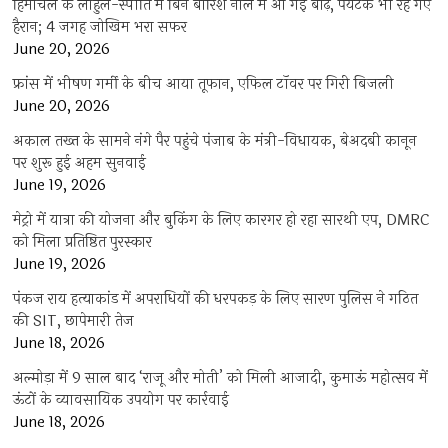
हिमाचल के लाहुल-स्पीति में बिन बारिश नाले में आ गई बाढ़, पर्यटक भी रह गए
हैरान; 4 जगह जोखिम भरा सफर
June 20, 2026
फ्रांस में भीषण गर्मी के बीच आया तूफान, एफिल टॉवर पर गिरी बिजली
June 20, 2026
अकाल तख्त के सामने नंगे पैर पहुंचे पंजाब के मंत्री-विधायक, बेअदबी कानून
पर शुरू हुई अहम सुनवाई
June 19, 2026
मेट्रो में यात्रा की योजना और बुकिंग के लिए कारगर हो रहा सारथी एप, DMRC
को मिला प्रतिष्ठित पुरस्कार
June 19, 2026
पंकज राय हत्याकांड में अपराधियों की धरपकड़ के लिए सारण पुलिस ने गठित
की SIT, छापेमारी तेज
June 18, 2026
अल्मोड़ा में 9 साल बाद ‘राजू और मोती’ को मिली आजादी, कुमाऊं महोत्सव में
ऊंटों के व्यावसायिक उपयोग पर कार्रवाई
June 18, 2026