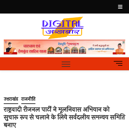
Skip
to
content
Best
Hindi
News
Portal
M
e
n
u
B
u
उत्तराखंड
राजनीति
t
t
राष्ट्रवादी रीजनल पार्टी ने मूलनिवास अभियान को
o
सुचारू रूप से चलाने के लिये सर्वदलीय समन्वय समिति
n
बनाए