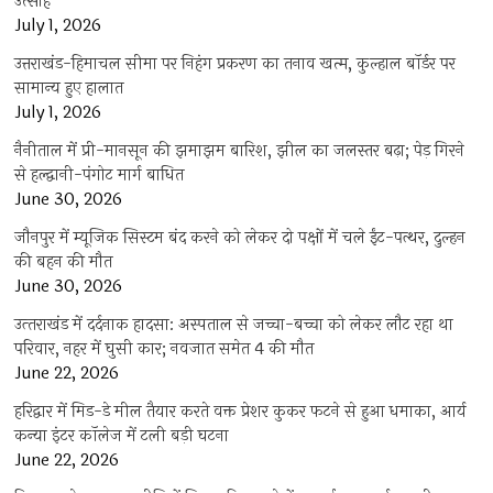
उत्साह
July 1, 2026
उत्तराखंड-हिमाचल सीमा पर निहंग प्रकरण का तनाव खत्म, कुल्हाल बॉर्डर पर
सामान्य हुए हालात
July 1, 2026
नैनीताल में प्री-मानसून की झमाझम बारिश, झील का जलस्तर बढ़ा; पेड़ गिरने
से हल्द्वानी-पंगोट मार्ग बाधित
June 30, 2026
जौनपुर में म्यूजिक सिस्टम बंद करने को लेकर दो पक्षों में चले ईंट-पत्थर, दुल्हन
की बहन की मौत
June 30, 2026
उत्‍तराखंड में दर्दनाक हादसा: अस्पताल से जच्चा-बच्चा को लेकर लौट रहा था
परिवार, नहर में घुसी कार; नवजात समेत 4 की मौत
June 22, 2026
हरिद्वार में मिड-डे मील तैयार करते वक्त प्रेशर कुकर फटने से हुआ धमाका, आर्य
कन्या इंटर कॉलेज में टली बड़ी घटना
June 22, 2026