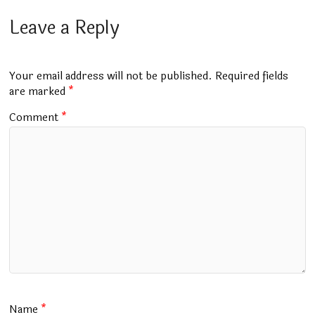
ce
at
m
tt
e
ai
ar
b
s
bl
er
gr
l
e
Leave a Reply
o
A
r
a
o
p
m
Your email address will not be published.
Required fields
k
p
are marked
*
Comment
*
Name
*