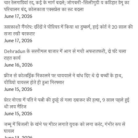
चार रेलगाड़ियां रद, कई के मार्ग बदले; जोगबनी-सिलीगुड़ी व कटिहार डेमू का
परिचालन बंद, कोलकाता एक्सप्रेस का रूट बदला
June 17, 2026
उत्तरकाशी गैंगरेप: दरिंदों ने पीरियड में किया था दुष्कर्म, हाई कोर्ट ने 20 साल की
सजा रखी बरकरार
June 17, 2026
Dehradun के सरनीमल बाजार में आग से मची अफरातफरी, दो घंटे चला
राहत कार्य
June 16, 2026
फ्रीज से कोल्डड्रिंक निकालने पर चायवाले ने बांध दिए थे दो बच्चों के हाथ,
वीडियो वायरल होते ही हुआ गिरफ्तार
June 15, 2026
ग्रेटर नोएडा में पति ने पत्नी की दुपट्टे से गला दबाकर की हत्या, 9 साल पहले हुई
थी लव मैरिज
June 15, 2026
जम्मू में बिजली के खंभे पर मीटर लगाते युवक को लगा करंट, गंभीर रूप से
घायल