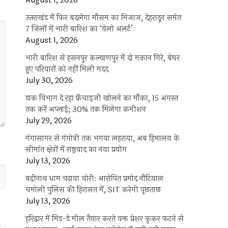
August 1, 2026
उत्तराखंड में फिर बदलेगा मौसम का मिजाज, देहरादून समेत
7 जिलों में भारी बारिश का ‘येलो अलर्ट’
August 1, 2026
भारी बारिश से हसनपुर कल्याणपुर में दो मकान गिरे, बेघर
हुए परिवारों को नहीं मिली मदद
July 30, 2026
डाक विभाग दे रहा फ्रेंचाइजी खोलने का मौका, 15 अगस्त
तक करें अप्लाई; 30% तक मिलेगा कमीशन
July 29, 2026
गंगासागर से गंगोत्री तक भगवा लहराया, अब हिमालय के
सीमांत क्षेत्रों में राष्ट्रवाद का नया प्रयोग
July 13, 2026
बद्रीनाथ धाम चढ़ावा चोरी: आरोपित प्रमोद नौटियाल
चमोली पुलिस की हिरासत में, SIT करेगी पूछताछ
July 13, 2026
हरिद्वार में मिड-डे मील तैयार करते वक्त प्रेशर कुकर फटने से