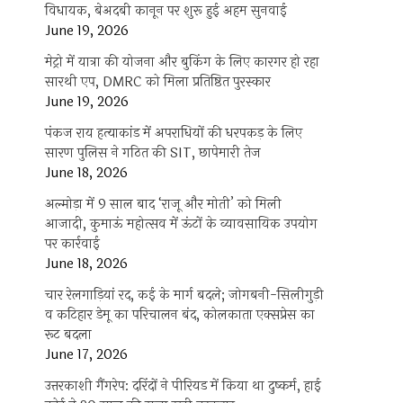
विधायक, बेअदबी कानून पर शुरू हुई अहम सुनवाई
June 19, 2026
मेट्रो में यात्रा की योजना और बुकिंग के लिए कारगर हो रहा
सारथी एप, DMRC को मिला प्रतिष्ठित पुरस्कार
June 19, 2026
पंकज राय हत्याकांड में अपराधियों की धरपकड़ के लिए
सारण पुलिस ने गठित की SIT, छापेमारी तेज
June 18, 2026
अल्मोड़ा में 9 साल बाद ‘राजू और मोती’ को मिली
आजादी, कुमाऊं महोत्सव में ऊंटों के व्यावसायिक उपयोग
पर कार्रवाई
June 18, 2026
चार रेलगाड़ियां रद, कई के मार्ग बदले; जोगबनी-सिलीगुड़ी
व कटिहार डेमू का परिचालन बंद, कोलकाता एक्सप्रेस का
रूट बदला
June 17, 2026
उत्तरकाशी गैंगरेप: दरिंदों ने पीरियड में किया था दुष्कर्म, हाई