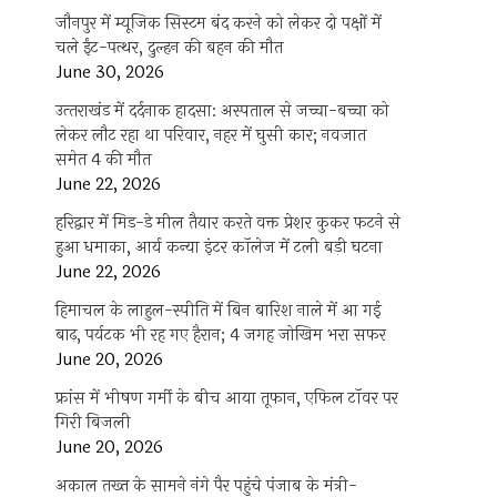
जौनपुर में म्यूजिक सिस्टम बंद करने को लेकर दो पक्षों में
चले ईंट-पत्थर, दुल्हन की बहन की मौत
June 30, 2026
उत्‍तराखंड में दर्दनाक हादसा: अस्पताल से जच्चा-बच्चा को
लेकर लौट रहा था परिवार, नहर में घुसी कार; नवजात
समेत 4 की मौत
June 22, 2026
हरिद्वार में मिड-डे मील तैयार करते वक्त प्रेशर कुकर फटने से
हुआ धमाका, आर्य कन्या इंटर कॉलेज में टली बड़ी घटना
June 22, 2026
हिमाचल के लाहुल-स्पीति में बिन बारिश नाले में आ गई
बाढ़, पर्यटक भी रह गए हैरान; 4 जगह जोखिम भरा सफर
June 20, 2026
फ्रांस में भीषण गर्मी के बीच आया तूफान, एफिल टॉवर पर
गिरी बिजली
June 20, 2026
अकाल तख्त के सामने नंगे पैर पहुंचे पंजाब के मंत्री-