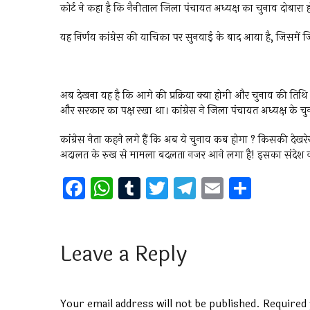
कोर्ट ने कहा है कि नैनीताल जिला पंचायत अध्यक्ष का चुनाव दोबारा हो
यह निर्णय कांग्रेस की याचिका पर सुनवाई के बाद आया है, जिसमे
अब देखना यह है कि आगे की प्रक्रिया क्या होगी और चुनाव की तिथि क
और सरकार का पक्ष रखा था। कांग्रेस ने जिला पंचायत अध्यक्ष के चुना
कांग्रेस नेता कहने लगे हैं कि अब ये चुनाव कब होगा ? किसकी देख
अदालत के रुख से मामला बदलता नजर आने लगा है! इसका संदेश क
F
W
T
T
T
E
S
a
h
u
wi
el
m
h
ce
at
m
tt
e
ai
ar
b
s
bl
er
gr
l
e
Leave a Reply
o
A
r
a
o
p
m
Your email address will not be published.
Required 