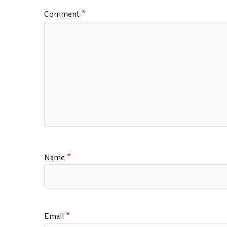
k
p
Comment
*
Name
*
Email
*