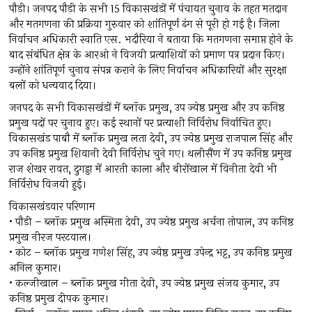
पौड़ी। जनपद पौड़ी के सभी 15 विकासखंडों में पंचायत चुनाव के तहत मतदान
और मतगणना की प्रक्रिया गुरुवार को शांतिपूर्ण ढंग से पूरी हो गई है। जिला
निर्वाचन अधिकारी स्वाति एस. भदौरिया ने बताया कि मतगणना समाप्त होने के
बाद संबंधित क्षेत्र के आरओ ने विजयी प्रत्याशियों को प्रमाण पत्र प्रदान किए।
उन्होंने शांतिपूर्ण चुनाव संपन्न कराने के लिए निर्वाचन अधिकारियों और सुरक्षा
बलों को धन्यवाद दिया।
जनपद के सभी विकासखंडों में ब्लॉक प्रमुख, उप ज्येष्ठ प्रमुख और उप कनिष्ठ
प्रमुख पदों पर चुनाव हुए। कई स्थानों पर प्रत्याशी निर्विरोध निर्वाचित हुए।
विकासखंड पाबौ में ब्लॉक प्रमुख लता देवी, उप ज्येष्ठ प्रमुख राजपाल सिंह और
उप कनिष्ठ प्रमुख शिवानी देवी निर्विरोध चुने गए। थलीसैंण में उप कनिष्ठ प्रमुख
राज शेखर रावत, दुगड्डा में आरती काला और बीरोंखाल में विनीता देवी भी
निर्विरोध विजयी हुई।
विकासखंडवार परिणाम
• पौड़ी – ब्लॉक प्रमुख अस्मिता देवी, उप ज्येष्ठ प्रमुख अर्चना तोपाल, उप कनिष्ठ
प्रमुख नीरज परटवाल।
• कोट – ब्लॉक प्रमुख गणेश सिंह, उप ज्येष्ठ प्रमुख उपेन्द्र भट्ट, उप कनिष्ठ प्रमुख
अनिल कुमार।
• कल्जीखाल – ब्लॉक प्रमुख गीता देवी, उप ज्येष्ठ प्रमुख संजय कुमार, उप
कनिष्ठ प्रमुख दीपक कुमार।