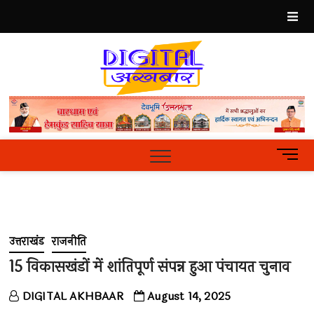
Skip
to
content
Best
Hindi
News
Portal
M
e
n
u
B
u
उत्तराखंड
राजनीति
t
t
15 विकासखंडों में शांतिपूर्ण संपन्न हुआ पंचायत चुनाव
o
n
DIGITAL AKHBAAR
August 14, 2025