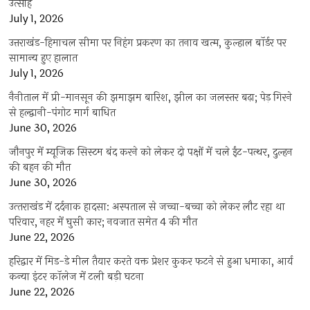
उत्साह
July 1, 2026
उत्तराखंड-हिमाचल सीमा पर निहंग प्रकरण का तनाव खत्म, कुल्हाल बॉर्डर पर
सामान्य हुए हालात
July 1, 2026
नैनीताल में प्री-मानसून की झमाझम बारिश, झील का जलस्तर बढ़ा; पेड़ गिरने
से हल्द्वानी-पंगोट मार्ग बाधित
June 30, 2026
जौनपुर में म्यूजिक सिस्टम बंद करने को लेकर दो पक्षों में चले ईंट-पत्थर, दुल्हन
की बहन की मौत
June 30, 2026
उत्‍तराखंड में दर्दनाक हादसा: अस्पताल से जच्चा-बच्चा को लेकर लौट रहा था
परिवार, नहर में घुसी कार; नवजात समेत 4 की मौत
June 22, 2026
हरिद्वार में मिड-डे मील तैयार करते वक्त प्रेशर कुकर फटने से हुआ धमाका, आर्य
कन्या इंटर कॉलेज में टली बड़ी घटना
June 22, 2026