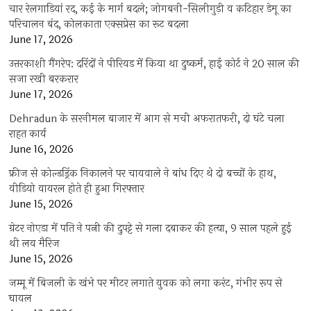
चार रेलगाड़ियां रद, कई के मार्ग बदले; जोगबनी-सिलीगुड़ी व कटिहार डेमू का
परिचालन बंद, कोलकाता एक्सप्रेस का रूट बदला
June 17, 2026
उत्तरकाशी गैंगरेप: दरिंदों ने पीरियड में किया था दुष्कर्म, हाई कोर्ट ने 20 साल की
सजा रखी बरकरार
June 17, 2026
Dehradun के सरनीमल बाजार में आग से मची अफरातफरी, दो घंटे चला
राहत कार्य
June 16, 2026
फ्रीज से कोल्डड्रिंक निकालने पर चायवाले ने बांध दिए थे दो बच्चों के हाथ,
वीडियो वायरल होते ही हुआ गिरफ्तार
June 15, 2026
ग्रेटर नोएडा में पति ने पत्नी की दुपट्टे से गला दबाकर की हत्या, 9 साल पहले हुई
थी लव मैरिज
June 15, 2026
जम्मू में बिजली के खंभे पर मीटर लगाते युवक को लगा करंट, गंभीर रूप से
घायल