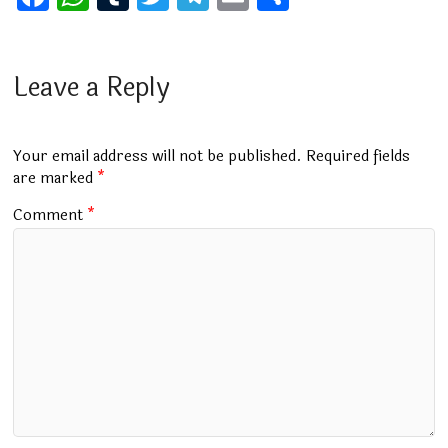
a
h
u
wi
el
m
h
ce
at
m
tt
e
ai
ar
b
s
bl
er
gr
l
e
Leave a Reply
o
A
r
a
o
p
m
Your email address will not be published.
Required fields
k
p
are marked
*
Comment
*