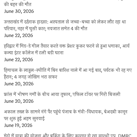
की बहन की मौत
June 30, 2026
उत्‍तराखंड में दर्दनाक हादसा: अस्पताल से जच्चा-बच्चा को लेकर लौट रहा था
परिवार, नहर में घुसी कार; नवजात समेत 4 की मौत
June 22, 2026
हरिद्वार में मिड-डे मील तैयार करते वक्त प्रेशर कुकर फटने से हुआ धमाका, आर्य
कन्या इंटर कॉलेज में टली बड़ी घटना
June 22, 2026
हिमाचल के लाहुल-स्पीति में बिन बारिश नाले में आ गई बाढ़, पर्यटक भी रह गए
हैरान; 4 जगह जोखिम भरा सफर
June 20, 2026
फ्रांस में भीषण गर्मी के बीच आया तूफान, एफिल टॉवर पर गिरी बिजली
June 20, 2026
अकाल तख्त के सामने नंगे पैर पहुंचे पंजाब के मंत्री-विधायक, बेअदबी कानून
पर शुरू हुई अहम सुनवाई
June 19, 2026
मेट्रो में यात्रा की योजना और बुकिंग के लिए कारगर हो रहा सारथी एप, DMRC