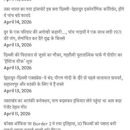
उत्तर भारत का नया ट्रांसपोर्ट हब बना दिल्ली-देहरादून इकोनॉमिक कॉरिडोर, होंगे
ये पांच बड़े फायदे
April 14, 2026
दून के एक परिवार की अनोखी कहानी…, पांच भाइयों ने एक साथ लड़ी 1971
की जंग, रोमांचित कर देंगे युद्ध के किस्से
April 13, 2026
दिल्ली की विरासत से जुड़ने का मौका, महरौली पुरातात्विक पार्क में डीडीए का
‘हेरिटेज वीक’ शुरू
April 13, 2026
देहरादून-दिल्ली एक्सप्रेस-वे बंद: पीएम मोदी के दौरे से पहले यातायात डायवर्ट,
सहारनपुर और रुड़की के लिए ये हैं रास्ते
April 13, 2026
उत्तराखंड का आतंकी कनेक्शन, नाम बदलकर हथियार लेने पहुंचा था अल बदर
ऐजेंट रेहान मीर
April 11, 2026
बॉक्स ऑफिस पर Border 2 ने रचा इतिहास, 10 फिल्मों को पछाड़ बनी