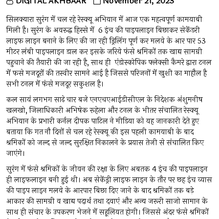
DIGITAL AKHBAAR
November 21, 2023
सिलक्यारा सुरंग में चल रहे रेस्क्यू अभियान में आज एक महत्वपूर्ण कामयाबी
मिली है। सुरंग के अवरुद्ध हिस्से में 6 इंच की पाइपलाइन बिछाकर सेकेंडरी
लाइफ लाइन बनाने के लिए की जा रही ड्रिलिंग पूर्ण कर मलवे के आर पार 53
मीटर लंबी पाइपलाइन डाल कर इसके जरिये फंसे श्रमिकों तक खाद्य सामग्री
पहुचाने की तैयारी की जा रही है, साथ ही एंडोस्कोपिक फ्लेक्सी कैमरे द्वारा टनल
में फसे मजदूरों की तस्वीर सामने आई है जिससे परिजनों में खुशी का माहौल है
सभी टनल में फंसे मजदूर सकुशल है।
कल सायं लगभग साढ़े चार बजे एनएचएआईडीसीएल के निदेशक अंशुमनीष
खलखो, जिलाधिकारी अभिषेक रूहेला और टनल के भीतर संचालित रेस्क्यू
अभियान के प्रभारी कर्नल दीपक पाटिल ने मीडिया को यह जानकारी देते हुए
बताया कि गत नौ दिनों से चल रहे रेस्क्यू की इस पहली कामयाबी के बाद
श्रमिकों को जल्द से जल्द सुरक्षित निकालने के प्रयास तेजी से संचालित किए
जाएंगे।
सुरंग में फंसे श्रमिकों के जीवन की रक्षा के लिए अबतक 4 इंच की पाइपलाइन
ही लाइफलाइन बनी हुई थी। अब सेकेंड्री लाइफ लाइन के तौर पर छह इंच व्यास
की पाइप लाइन मलवे के आरपार बिछा दिए जाने के बाद श्रमिकों तक बड़े
आकार की सामग्री व खाद्य पदार्थ तथा दवाएं और अन्य जरूरी साजो सामान के
साथ ही संचार के उपकरण भेजने में सहूलियत होगी। जिससे अंदर फंसे श्रमिकों