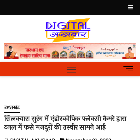
Skip
to
content
Best
Hindi
News
Portal
M
e
n
u
B
u
उत्तराखंड
t
t
सिलक्यारा सुरंग में एंडोस्कोपिक फ्लेक्सी कैमरे द्वारा
o
टनल में फसे मजदूरों की तस्वीर सामने आई
n