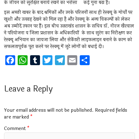
के जीवन को सुरक्षित बनाये रखने का भरोसा कई गुना बढ़ा है।
इस अच्छी खबर के बाद श्रमिकों और उनके परिजनों साथ ही रेस्क्यू के मोर्चों पर
खुशी और उत्साह देखने को मिल रहा है और रेस्क्यू के अन्य विकल्पों को लेकर
अब उम्मीदें उफान पर हैं। इस बीच उत्तराखंड शासन के सचिव डॉ. नीरज खैरवाल
ने परियोजना व जिला प्रशासन के अधिकारियों के साथ सुरंग का निरीक्षण कर
रेस्क्यू अभियान का जायजा लिया और सेकेंडरी लाइफलाइन बनाने के काम को
सफलतापूर्वक पूरा करने पर रेस्क्यू में जुटे लोगों को बधाई दी।
F
W
T
T
T
E
S
a
h
u
wi
el
m
h
ce
at
m
tt
e
ai
ar
b
s
bl
er
gr
l
e
Leave a Reply
o
A
r
a
o
p
m
Your email address will not be published.
Required fields
k
p
are marked
*
Comment
*