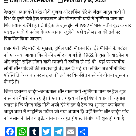
DIGITAL AKHBAAR
February 18, 2025
देहरादून। प्रधानमंत्री नरेंद्र मोदी मुखबा और हर्षिल दौरे के दौरान जादूंग घाटी में
विश्व के दूसरे ऊंचे ट्रेक जनकताल और नीलापानी घाटी में मुलिंगना पास का
शिलान्यास करेंगे। इन दोनों ट्रेक के शुरू होने से 1962 में भारत-चीन युद्ध के बाद
बंद इस घाटी में पर्यटन के नए आयाम खुलेंगे। वहीं इसे लद्दाख की तर्ज पर
विकसित किया जाएगा।
प्रधानमंत्री नरेंद्र मोदी के मुखबा, हर्षिल घाटी में प्रस्तावित दौरे में जिले के पर्यटन
को एक नया आयाम मिलने की उम्मीद जग गई है। 1962 के युद्ध के बाद नेलांग
और जादूंग सहित सोनम घाटी छावनी में तब्दील हो गई थी। वहां पर स्थानीय
लोगों और पर्यटकों की आवाजाही बंद कर दी गई थी। लेकिन अब भौगोलिक
परिस्थिति के आधार पर लद्दाख की तर्ज पर विकसित करने की योजना शुरू कर
दी गई हैं।
जिला प्रशासन जादूंग-जनकताल और नीलापानी-मुलिंगना पास पर ट्रेक शुरू
करने की तैयारी कर रहा है। डीएम डॉ. मेहरबान सिंह बिष्ट ने बताया कि हमारा
प्रयास है कि पीएम नरेंद्र मोदी अपने दौरे में इन दो ट्रेक का शुभारंभ कर नेलांग-
जादूंग घाटी में साहसिक पर्यटन को नया आयाम दें। वहीं नेलांग और जादूंग गांव
को बसाने के लिए वाइब्रेंट योजना के तहत होम स्टे निर्माण भी शुरू हो गया है।
F
W
T
T
T
E
S