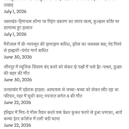
उत्साह
July 1, 2026
उत्तराखंड-हिमाचल सीमा पर निहंग प्रकरण का तनाव खत्म, कुल्हाल बॉर्डर पर
सामान्य हुए हालात
July 1, 2026
नैनीताल में प्री-मानसून की झमाझम बारिश, झील का जलस्तर बढ़ा; पेड़ गिरने
से हल्द्वानी-पंगोट मार्ग बाधित
June 30, 2026
जौनपुर में म्यूजिक सिस्टम बंद करने को लेकर दो पक्षों में चले ईंट-पत्थर, दुल्हन
की बहन की मौत
June 30, 2026
उत्‍तराखंड में दर्दनाक हादसा: अस्पताल से जच्चा-बच्चा को लेकर लौट रहा था
परिवार, नहर में घुसी कार; नवजात समेत 4 की मौत
June 22, 2026
हरिद्वार में मिड-डे मील तैयार करते वक्त प्रेशर कुकर फटने से हुआ धमाका, आर्य
कन्या इंटर कॉलेज में टली बड़ी घटना
June 22, 2026