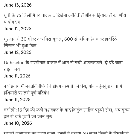
June 13, 2026
यूपी के 75 जिलों में 14 नाटक… दिखेगा क्रांतिवीरों और साहित्यकारों का शौर्य
व योगदान
June 12, 2026
गुरुग्राम में 30 मीटर तक गिरा भूजल, 600 से अधिक रेन वाटर हार्वेस्टिंग
सिस्टम भी हुआ फेल
June 12, 2026
Dehradun के सरनीमल बाजार में आग से मची अफरातफरी, दो घंटे चला
राहत कार्य
June 11, 2026
कर्णप्रयाग में जनप्रतिनिधियों ने डीएम-एसपी को घेरा, बोले- हेमकुंड यात्रा में
हथियारों पर लगे पूर्ण प्रतिबंध
June 11, 2026
चमोली: 16 दिन की कड़ी मशक्कत के बाद हेमकुंड साहिब पहुंची सेना, अब मुख्य
द्वार से बर्फ हटाने का काम शुरू
June 10, 2026
धराली जलप्रलय का रहस्य खुला: इसरो ने बताया 69 लाख किलो के हिमखंड ने