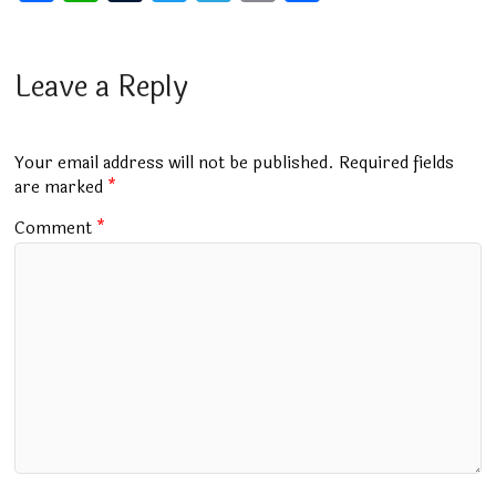
a
h
u
wi
el
m
h
ce
at
m
tt
e
ai
ar
b
s
bl
er
gr
l
e
Leave a Reply
o
A
r
a
o
p
m
Your email address will not be published.
Required fields
k
p
are marked
*
Comment
*