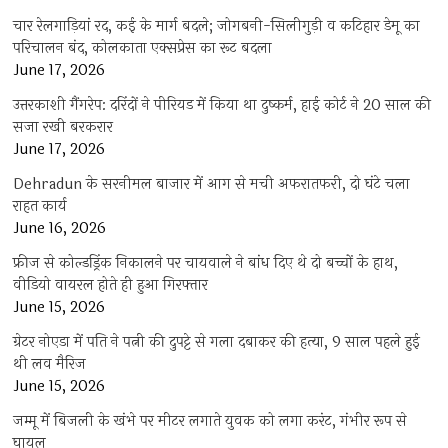
चार रेलगाड़ियां रद, कई के मार्ग बदले; जोगबनी-सिलीगुड़ी व कटिहार डेमू का
परिचालन बंद, कोलकाता एक्सप्रेस का रूट बदला
June 17, 2026
उत्तरकाशी गैंगरेप: दरिंदों ने पीरियड में किया था दुष्कर्म, हाई कोर्ट ने 20 साल की
सजा रखी बरकरार
June 17, 2026
Dehradun के सरनीमल बाजार में आग से मची अफरातफरी, दो घंटे चला
राहत कार्य
June 16, 2026
फ्रीज से कोल्डड्रिंक निकालने पर चायवाले ने बांध दिए थे दो बच्चों के हाथ,
वीडियो वायरल होते ही हुआ गिरफ्तार
June 15, 2026
ग्रेटर नोएडा में पति ने पत्नी की दुपट्टे से गला दबाकर की हत्या, 9 साल पहले हुई
थी लव मैरिज
June 15, 2026
जम्मू में बिजली के खंभे पर मीटर लगाते युवक को लगा करंट, गंभीर रूप से
घायल