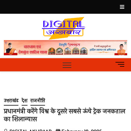
Skip
to
content
Best
Hindi
News
Portal
M
e
n
u
B
u
उत्तराखंड
देश
राजनीति
t
t
प्रधानमंत्री करेंगे विश्व के दूसरे सबसे ऊंचे ट्रेक जनकताल
o
का शिलान्यास
n