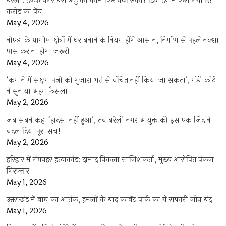
बरेली: इज्जतनगर बस अड्डे का काम फिर क्यों रुका? डिजाइन में फंस गया 16
करोड़ का पेंच
May 4, 2026
नोएडा के ग्रामीण क्षेत्रों में घर बनाने के नियम होंगे आसान, निर्माण से पहले नक्शा
पास कराना होगा जरूरी
May 4, 2026
‘कमाने में सक्षम पत्नी को गुजारा भत्ते से वंचित नहीं किया जा सकता’, मंडी कोर्ट
ने सुनाया अहम फैसला
May 2, 2026
जब सबने कहा ‘हादसा नहीं हुआ’, तब बरेली नगर आयुक्त की इस एक जिद ने
बदल दिया पूरा सच!
May 2, 2026
हरिद्वार में गंगनहर हत्याकांड: दामाद निकला साजिशकर्ता, मुख्य आरोपित पंकज
गिरफ्तार
May 1, 2026
उत्तराखंड में बाघ का आतंक, हमलों के बाद कार्बेट पार्क का ये सफारी जोन बंद
May 1, 2026