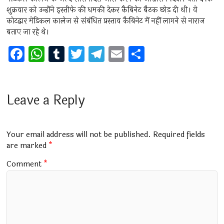
शुक्रवार को उन्होंने इस्तीफे की धमकी देकर कैबिनेट बैठक छोड़ दी थी। वे
कोटद्वार मेडिकल कालेज से संबंधित प्रस्ताव कैबिनेट में नहीं लागने से नाराज
बताए जा रहे थे।
F
W
T
T
T
E
S
a
h
u
wi
el
m
h
ce
at
m
tt
e
ai
ar
b
s
bl
er
gr
l
e
Leave a Reply
o
A
r
a
o
p
m
Your email address will not be published.
Required fields
k
p
are marked
*
Comment
*