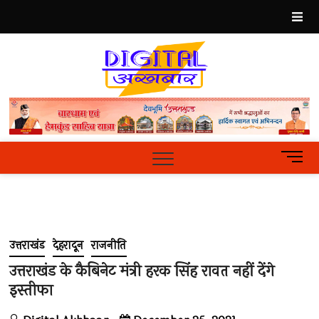
Skip
to
content
Best
Hindi
News
Portal
M
e
n
u
B
u
उत्तराखंड
देहरादून
राजनीति
t
t
उत्तराखंड के कैबिनेट मंत्री हरक सिंह रावत नहीं देंगे
o
इस्तीफा
n