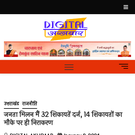
Skip
to
content
Best
Hindi
News
Portal
M
e
n
u
B
u
उत्तराखंड
राजनीति
t
t
जनता मिलन मैं 32 शिकायतें दर्ज, 14 शिकायतों का
o
मौके पर ही निराकरण
n