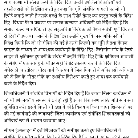
साथ नक्शा भी संलग्न करने के निर्देश दिए। उन्होंने उपजिलाधिकारियों एवं
तहसीलदारों को निर्देशित करते हुए कहा कि भूमि संबंधित मामलों पर जो भी
रिपोर्ट लगाई जाती है उसके नक्शे के साथ रिपोर्ट तैयार कर प्रस्तुत करने के निर्देश
दिए। विधवा पेंशन प्रकरण पर समाज कल्याण अधिकारी को निर्देश दिए हैं कि
समाज कल्याण अधिकारी एवं सहकारिता निबंधक को पेंशन संबंधी पूर्ण विवरण
दो दिनों में उपलब्ध कराने के निर्देश दिए। उन्होंने मुख्य विकास अधिकारी को
निर्देश दिए हैं कि जो भी मैपिंग की गई है उसमें कितनी वन भूमि है तथा कैमल
फाइल के माध्यम से आवश्यक कार्यवाही के निर्देश दिए। दैजीमांडा गांव के रेलवे
लाइन से क्षतिग्रस्त हुए घरों के संबंध में उन्होंने निर्देश दिए हैं कि क्षतिग्रस्त आवासों
के संबंध में एक सप्ताह के भीतर सही रिपोर्ट उपलब्ध कराने के निर्देश दिए।
अंधेरगढ़ी-धारतोंदला मोटर मार्ग के संबंध में जिलाधिकारी ने अधिशासी अभियंता
को दो दिन के भीतर मौके का स्थलीय निरीक्षण करते हुए आवश्यक कार्यवाही
करने के निर्देश दिए।
जिलाधिकारी ने संबंधित विभागों को निर्देश दिए हैं कि जनता मिलन कार्यक्रम में
जो भी शिकायतें व समस्याएं दर्ज हो रही हैं उनका निराकरण त्वरित गति से करना
सुनिश्चित करें। इसमें किसी भी दशा में कोई विलंब न किया जाए। शिकायतों पर
की गई कार्यवाई की जानकारी जिला कार्यालय एवं संबंधित शिकायतकर्ता को
अनिवार्य रूप से अवगत करवाया जाए।
सीएम हेल्पलाइन में दर्ज शिकायतों की समीक्षा करते हुए जिलाधिकारी ने
संबंधित विभागीय अधिकारियों को निर्देश दिए हैं कि एल-1 एवं एल-2 के स्तर