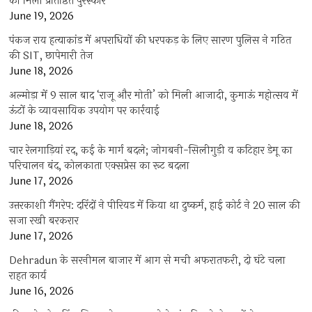
को मिला प्रतिष्ठित पुरस्कार
June 19, 2026
पंकज राय हत्याकांड में अपराधियों की धरपकड़ के लिए सारण पुलिस ने गठित
की SIT, छापेमारी तेज
June 18, 2026
अल्मोड़ा में 9 साल बाद ‘राजू और मोती’ को मिली आजादी, कुमाऊं महोत्सव में
ऊंटों के व्यावसायिक उपयोग पर कार्रवाई
June 18, 2026
चार रेलगाड़ियां रद, कई के मार्ग बदले; जोगबनी-सिलीगुड़ी व कटिहार डेमू का
परिचालन बंद, कोलकाता एक्सप्रेस का रूट बदला
June 17, 2026
उत्तरकाशी गैंगरेप: दरिंदों ने पीरियड में किया था दुष्कर्म, हाई कोर्ट ने 20 साल की
सजा रखी बरकरार
June 17, 2026
Dehradun के सरनीमल बाजार में आग से मची अफरातफरी, दो घंटे चला
राहत कार्य
June 16, 2026