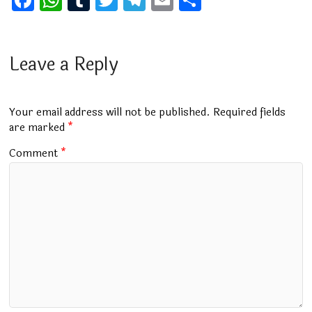
a
h
u
wi
el
m
h
ce
at
m
tt
e
ai
ar
b
s
bl
er
gr
l
e
Leave a Reply
o
A
r
a
o
p
m
Your email address will not be published.
Required fields
k
p
are marked
*
Comment
*