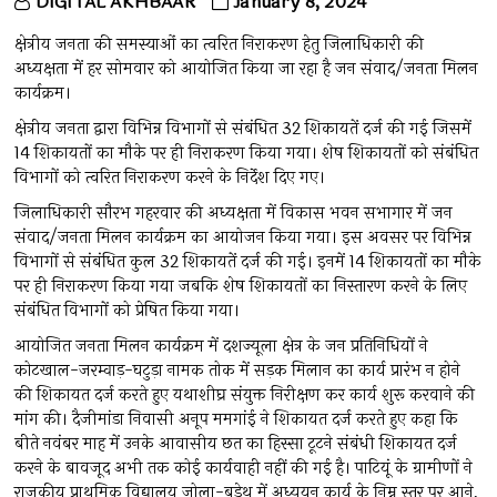
DIGITAL AKHBAAR
January 8, 2024
क्षेत्रीय जनता की समस्याओं का त्वरित निराकरण हेतु जिलाधिकारी की
अध्यक्षता में हर सोमवार को आयोजित किया जा रहा है जन संवाद/जनता मिलन
कार्यक्रम।
क्षेत्रीय जनता द्वारा विभिन्न विभागों से संबंधित 32 शिकायतें दर्ज की गई जिसमें
14 शिकायतों का मौके पर ही निराकरण किया गया। शेष शिकायतों को संबंधित
विभागों को त्वरित निराकरण करने के निर्देश दिए गए।
जिलाधिकारी सौरभ गहरवार की अध्यक्षता में विकास भवन सभागार में जन
संवाद/जनता मिलन कार्यक्रम का आयोजन किया गया। इस अवसर पर विभिन्न
विभागों से संबंधित कुल 32 शिकायतें दर्ज की गई। इनमें 14 शिकायतों का मौके
पर ही निराकरण किया गया जबकि शेष शिकायतों का निस्तारण करने के लिए
संबंधित विभागों को प्रेषित किया गया।
आयोजित जनता मिलन कार्यक्रम में दशज्यूला क्षेत्र के जन प्रतिनिधियों ने
कोटखाल-जरम्वाड़-घटुड़ा नामक तोक में सड़क मिलान का कार्य प्रारंभ न होने
की शिकायत दर्ज करते हुए यथाशीघ्र संयुक्त निरीक्षण कर कार्य शुरू करवाने की
मांग की। दैजीमांडा निवासी अनूप ममगांई ने शिकायत दर्ज करते हुए कहा कि
बीते नवंबर माह में उनके आवासीय छत का हिस्सा टूटने संबंधी शिकायत दर्ज
करने के बावजूद अभी तक कोई कार्यवाही नहीं की गई है। पाटियूं के ग्रामीणों ने
राजकीय प्राथमिक विद्यालय जोला-बडे़थ में अध्ययन कार्य के निम्न स्तर पर आने,