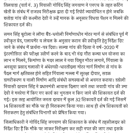
तिलवाड़ा (वार्ड नं. 3) निवासी गोविंद सिंह जगवाण ने एनएच के तहत कटिंग
खेतों के संबंध में राजस्व निरीक्षक द्वारा दी गई रिपोर्ट न्यायोचित न होने जबकि
छतोड़ा गांव की कश्मीरा देवी ने उन्हें मानक के अनूसार विधवा पेंशन न मिलने की
शिकायत दर्ज की।
समन सिंह बुटोला ने लोंगा बैंड-धनोली निर्माणाधीन मोटर मार्ग से संबंधित पूर्व में
स्वीकृत ग्रेड, एलायमेंट व लेवल के अनुसार कटान की स्वीकृति हेतु निर्देश दिए
जाने के संबंध में प्रार्थना-पत्र दिया। सल्या गांव की दिव्या ने वर्ष-2020 में
इंटरमीडिएट की परीक्षा उत्तीर्ण करने के बाद भी नंदा गौरा कन्या धन योजना का
लाभ न मिलने, किमांणा के मदन लाल ने नया विद्युत मीटर लगाने, गिंवाला के
अनसूया प्रसाद मलासी ने अंधेरगढ़ी-धारतोंदला मोटर मार्ग निर्माण से गांव के
पैदल मार्ग क्षतिग्रस्त होने सहित गिंवाला मल्ला में सुरक्षा दीवार, सड़क
डामरीकरण व नाली निर्माण आदि संबंधी समस्याओं से अवगत कराया। डडोली
निवासी दरवान सिंह ने प्रधानमंत्री आवास दिलाए जाने तथा जवाड़ी गांव की उमा
देवी ने मनरेगा में किए गए कार्य का भुगतान न किए जाने की शिकायत दर्ज की
गई। इस तरह आयोजित जनता दरवार में कुल 32 शिकायतें दर्ज की गई जिसमें
14 शिकायतों का मौके पर ही निराकरण किया गया। साथ ही शेष शिकायतों को
निराकरण हेतु संबंधित विभागों को प्रेषित किया गया।
जिलाधिकारी ने गोविंद सिंह जगवाण की शिकायत के संबंध में तहसीलदार को
निर्देश दिए हैं कि मौके पर जाकर निरीक्षण कर सही नपत की जाए तथा इसके