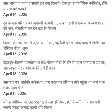
उत्तर भारत का नया ट्रांसपोर्ट हब बना दिल्ली-देहरादून इकोनॉमिक कॉरिडोर, होंगे
ये पांच बड़े फायदे
April 14, 2026
दून के एक परिवार की अनोखी कहानी…, पांच भाइयों ने एक साथ लड़ी 1971
की जंग, रोमांचित कर देंगे युद्ध के किस्से
April 13, 2026
दिल्ली की विरासत से जुड़ने का मौका, महरौली पुरातात्विक पार्क में डीडीए का
‘हेरिटेज वीक’ शुरू
April 13, 2026
देहरादून-दिल्ली एक्सप्रेस-वे बंद: पीएम मोदी के दौरे से पहले यातायात डायवर्ट,
सहारनपुर और रुड़की के लिए ये हैं रास्ते
April 13, 2026
उत्तराखंड का आतंकी कनेक्शन, नाम बदलकर हथियार लेने पहुंचा था अल बदर
ऐजेंट रेहान मीर
April 11, 2026
बॉक्स ऑफिस पर Border 2 ने रचा इतिहास, 10 फिल्मों को पछाड़ बनी
सबसे ज्यादा कमाई वाली वॉर फिल्म