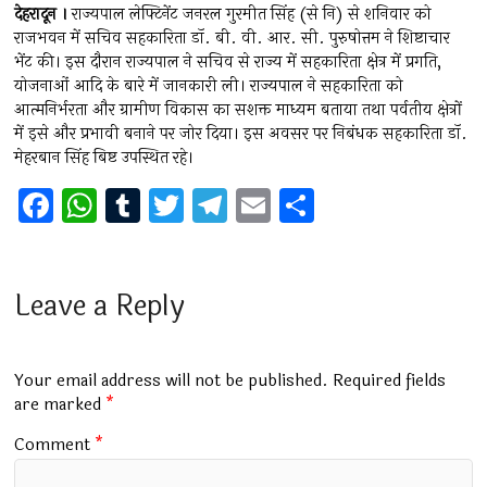
देहरादून ।
राज्यपाल लेफ्टिनेंट जनरल गुरमीत सिंह (से नि) से शनिवार को
राजभवन में सचिव सहकारिता डॉ. बी. वी. आर. सी. पुरुषोत्तम ने शिष्टाचार
भेंट की। इस दौरान राज्यपाल ने सचिव से राज्य में सहकारिता क्षेत्र में प्रगति,
योजनाओं आदि के बारे में जानकारी ली। राज्यपाल ने सहकारिता को
आत्मनिर्भरता और ग्रामीण विकास का सशक्त माध्यम बताया तथा पर्वतीय क्षेत्रों
में इसे और प्रभावी बनाने पर जोर दिया। इस अवसर पर निबंधक सहकारिता डॉ.
मेहरबान सिंह बिष्ट उपस्थित रहे।
F
W
T
T
T
E
S
a
h
u
wi
el
m
h
ce
at
m
tt
e
ai
ar
b
s
bl
er
gr
l
e
Leave a Reply
o
A
r
a
o
p
m
Your email address will not be published.
Required fields
k
p
are marked
*
Comment
*