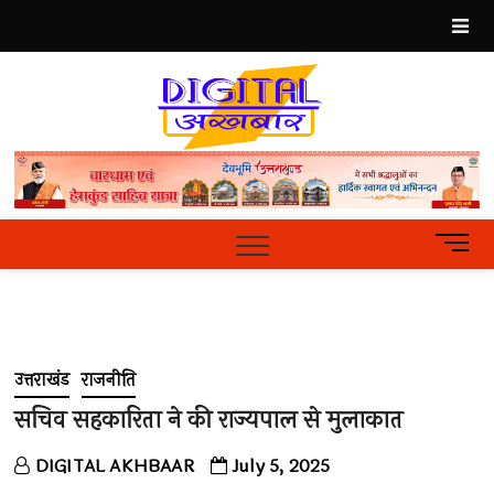
Skip
to
content
Best
Hindi
News
Portal
M
e
n
u
B
u
उत्तराखंड
राजनीति
t
t
सचिव सहकारिता ने की राज्यपाल से मुलाकात
o
n
DIGITAL AKHBAAR
July 5, 2025