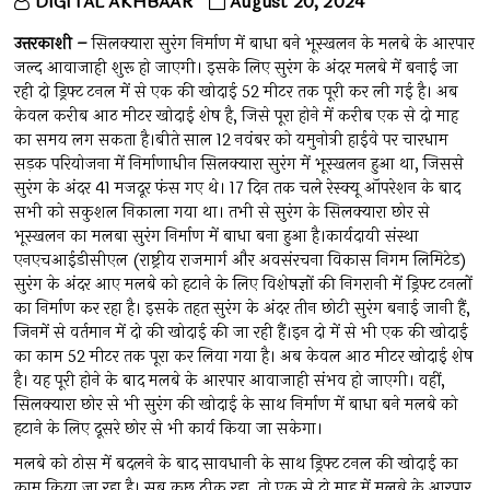
DIGITAL AKHBAAR
August 20, 2024
उत्तरकाशी –
सिलक्यारा सुरंग निर्माण में बाधा बने भूस्खलन के मलबे के आरपार
जल्द आवाजाही शुरू हो जाएगी। इसके लिए सुरंग के अंदर मलबे में बनाई जा
रही दो ड्रिफ्ट टनल में से एक की खोदाई 52 मीटर तक पूरी कर ली गई है। अब
केवल करीब आठ मीटर खोदाई शेष है, जिसे पूरा होने में करीब एक से दो माह
का समय लग सकता है।बीते साल 12 नवंबर को यमुनोत्री हाईवे पर चारधाम
सड़क परियोजना में निर्माणाधीन सिलक्यारा सुरंग में भूस्खलन हुआ था, जिससे
सुरंग के अंदर 41 मजदूर फंस गए थे। 17 दिन तक चले रेस्क्यू ऑपरेशन के बाद
सभी को सकुशल निकाला गया था। तभी से सुरंग के सिलक्यारा छोर से
भूस्खलन का मलबा सुरंग निर्माण में बाधा बना हुआ है।कार्यदायी संस्था
एनएचआईडीसीएल (राष्ट्रीय राजमार्ग और अवसंरचना विकास निगम लिमिटेड)
सुरंग के अंदर आए मलबे को हटाने के लिए विशेषज्ञों की निगरानी में ड्रिफ्ट टनलों
का निर्माण कर रहा है। इसके तहत सुरंग के अंदर तीन छोटी सुरंग बनाई जानी हैं,
जिनमें से वर्तमान में दो की खोदाई की जा रही हैं।इन दो में से भी एक की खोदाई
का काम 52 मीटर तक पूरा कर लिया गया है। अब केवल आठ मीटर खोदाई शेष
है। यह पूरी होने के बाद मलबे के आरपार आवाजाही संभव हो जाएगी। वहीं,
सिलक्यारा छोर से भी सुरंग की खोदाई के साथ निर्माण में बाधा बने मलबे को
हटाने के लिए दूसरे छोर से भी कार्य किया जा सकेगा।
मलबे को ठोस में बदलने के बाद सावधानी के साथ ड्रिफ्ट टनल की खोदाई का
काम किया जा रहा है। सब कुछ ठीक रहा, तो एक से दो माह में मलबे के आरपार