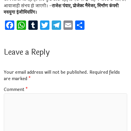
आवाजाही संभव हो जाएगी। –
राजेश पंवार, प्रोजेक्ट मैनेजर, निर्माण कंपनी
नवयुगा इंजीनियरिंग।
F
W
T
T
T
E
S
a
h
u
wi
el
m
h
ce
at
m
tt
e
ai
ar
b
s
bl
er
gr
l
e
Leave a Reply
o
A
r
a
o
p
m
Your email address will not be published.
Required fields
k
p
are marked
*
Comment
*