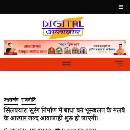
Skip
to
content
Best
Hindi
News
Portal
M
e
n
u
B
u
उत्तराखंड
राजनीति
t
t
सिलक्यारा सुरंग निर्माण में बाधा बने भूस्खलन के मलबे
o
के आरपार जल्द आवाजाही शुरू हो जाएगी।
n