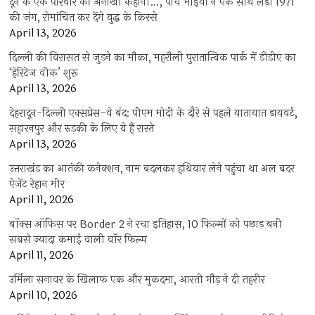
दून के एक परिवार की अनोखी कहानी…, पांच भाइयों ने एक साथ लड़ी 1971
की जंग, रोमांचित कर देंगे युद्ध के किस्से
April 13, 2026
दिल्ली की विरासत से जुड़ने का मौका, महरौली पुरातात्विक पार्क में डीडीए का
‘हेरिटेज वीक’ शुरू
April 13, 2026
देहरादून-दिल्ली एक्सप्रेस-वे बंद: पीएम मोदी के दौरे से पहले यातायात डायवर्ट,
सहारनपुर और रुड़की के लिए ये हैं रास्ते
April 13, 2026
उत्तराखंड का आतंकी कनेक्शन, नाम बदलकर हथियार लेने पहुंचा था अल बदर
ऐजेंट रेहान मीर
April 11, 2026
बॉक्स ऑफिस पर Border 2 ने रचा इतिहास, 10 फिल्मों को पछाड़ बनी
सबसे ज्यादा कमाई वाली वॉर फिल्म
April 11, 2026
उर्मिला सनावर के खिलाफ एक और मुकदमा, आरती गौड़ ने दी तहरीर
April 10, 2026