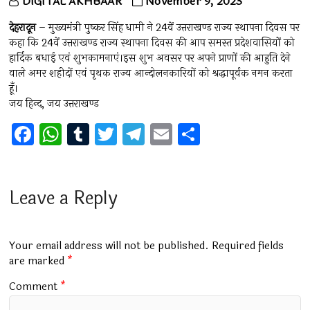
DIGITAL AKHBAAR
November 9, 2023
देहरादून
– मुख्यमंत्री पुष्कर सिंह धामी ने 24वें उत्तराखण्ड राज्य स्थापना दिवस पर
कहा कि 24वें उत्तराखण्ड राज्य स्थापना दिवस की आप समस्त प्रदेशवासियों को
हार्दिक बधाई एवं शुभकामनाएं।इस शुभ अवसर पर अपने प्राणों की आहुति देने
वाले अमर शहीदों एवं पृथक राज्य आन्दोलनकारियों को श्रद्धापूर्वक नमन करता
हूँ।
जय हिन्द, जय उत्तराखण्ड
F
W
T
T
T
E
S
a
h
u
wi
el
m
h
ce
at
m
tt
e
ai
ar
b
s
bl
er
gr
l
e
Leave a Reply
o
A
r
a
o
p
m
Your email address will not be published.
Required fields
k
p
are marked
*
Comment
*