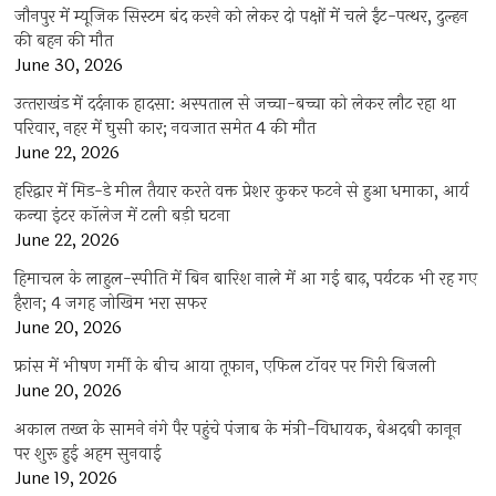
जौनपुर में म्यूजिक सिस्टम बंद करने को लेकर दो पक्षों में चले ईंट-पत्थर, दुल्हन
की बहन की मौत
June 30, 2026
उत्‍तराखंड में दर्दनाक हादसा: अस्पताल से जच्चा-बच्चा को लेकर लौट रहा था
परिवार, नहर में घुसी कार; नवजात समेत 4 की मौत
June 22, 2026
हरिद्वार में मिड-डे मील तैयार करते वक्त प्रेशर कुकर फटने से हुआ धमाका, आर्य
कन्या इंटर कॉलेज में टली बड़ी घटना
June 22, 2026
हिमाचल के लाहुल-स्पीति में बिन बारिश नाले में आ गई बाढ़, पर्यटक भी रह गए
हैरान; 4 जगह जोखिम भरा सफर
June 20, 2026
फ्रांस में भीषण गर्मी के बीच आया तूफान, एफिल टॉवर पर गिरी बिजली
June 20, 2026
अकाल तख्त के सामने नंगे पैर पहुंचे पंजाब के मंत्री-विधायक, बेअदबी कानून
पर शुरू हुई अहम सुनवाई
June 19, 2026