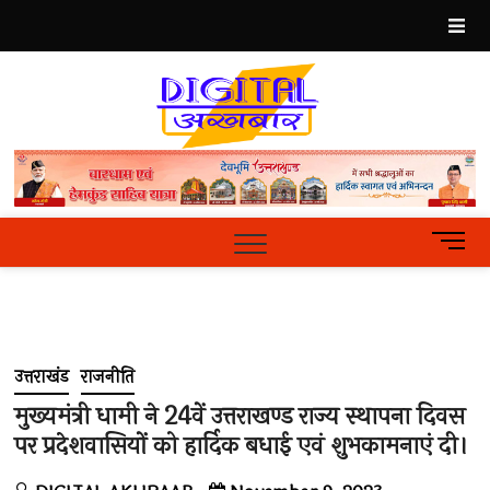
Skip
to
content
Best
Hindi
News
Portal
M
e
n
u
B
u
उत्तराखंड
राजनीति
t
t
मुख्यमंत्री धामी ने 24वें उत्तराखण्ड राज्य स्थापना दिवस
o
पर प्रदेशवासियों को हार्दिक बधाई एवं शुभकामनाएं दी।
n