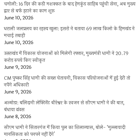
चमोली: 16 दिन की कड़ी मशक्कत के बाद हेमकुंड साहिब पहुंची सेना, अब मुख्य
द्वार से बर्फ हटाने का काम शुरू
June 10, 2026
धराली जलप्रलय का रहस्य खुला: इसरो ने बताया 69 लाख किलो के हिमखंड ने
मचाई तबाही
June 10, 2026
उत्तराखंड में विकास योजनाओं को मिलेगी रफ्तार, मुख्यमंत्री धामी ने 20.79
करोड़ रुपये किए स्वीकृत
June 9, 2026
CM पुष्कर सिंह धामी की सख्त चेतावनी, विकास परियोजनाओं में हुई देरी तो
नपेंगे अधिकारी
June 9, 2026
अल्मोड़ा: बलिदानी लेफ्टिनेंट बीरेश्वर के स्वजन से सीएम धामी ने की बात,
बंधाया ढांढस
June 8, 2026
सीएम धामी ने सितारगंज में किया पुल का शिलान्यास, बोले- ‘मुल्लावादी
मानसिकता को पनपने नहीं देंगे’