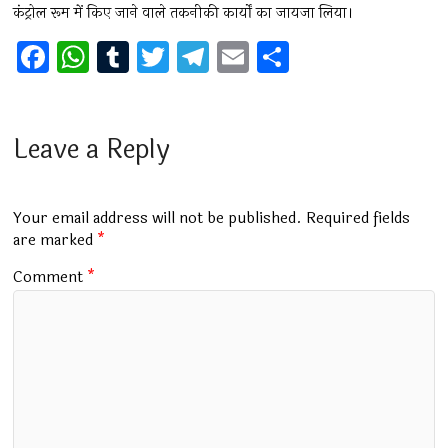
कंट्रोल रूम में किए जाने वाले तकनीकी कार्यों का जायजा लिया।
F
W
T
T
T
E
S
a
h
u
wi
el
m
h
ce
at
m
tt
e
ai
ar
b
s
bl
er
gr
l
e
Leave a Reply
o
A
r
a
o
p
m
Your email address will not be published.
Required fields
k
p
are marked
*
Comment
*