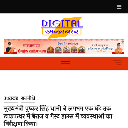
Skip
to
content
Best
Hindi
News
Portal
M
e
n
u
B
u
उत्तराखंड
राजनीति
t
t
मुख्यमंत्री पुष्कर सिंह धामी ने लगभग एक घंटे तक
o
डाकपत्थर में बैराज व गेस्ट हाउस में व्यवस्थाओं का
n
निरीक्षण किया।