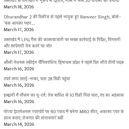
उत्तराखंड के रानीखेत में भूकंप से दहशत, मॉल में फंसे 20 घायलों को बचाया
March 18, 2026
Dhurandhar 2 की रिलीज से पहले भावुक हुए Ranveer Singh, बोले-
‘बस आपका प्यार…
March 17, 2026
उत्तराखंड में LPG गैस की कालाबाजारी पर सख्त कार्रवाई के निर्देश, निगरानी
और छापेमारी तेज करने पर जोर
March 17, 2026
औली नेशनल स्कीइंग चैंपियनशिप: हिमाचल प्रदेश ने पहले दिन जीते तीनों पदक
March 16, 2026
तपने लगा तराई-भाबर, पारा 28 डिग्री पहुंचा
March 16, 2026
हल्द्वानी में मौसम का यू-टर्न: तेज बारिश से 10 डिग्री गिरा पारा, ठंड का अहसास
March 16, 2026
नोएडा इंटरनेशनल एयरपोर्ट पर 40 एकड़ में बनेगा MRO सेंटर, अकासा एयर के
साथ करार; रोजगार की संभावनाएं बढ़ीं
March 14, 2026