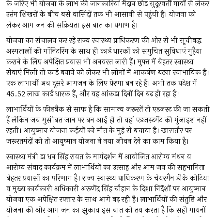
के जरिए भी योजना के लाभ की जानकारियां मैदान छोड़ सुदूरवर्ती गावों से लेकर
उत्तंग शिखरों के बीच बसे वासिंदों तक भी आसानी से पहुंची हैं। योजना को
लेकर आम जन की सक्रियता इस बात का प्रमाण है।
योजना का संचालन कर रहे राज्य स्वास्थ्य प्राधिकरण की ओर से भी सूचीबद्ध
अस्पतालों की मॉनिटरिंग के साथ ही कार्ड धारकों को समुचित सुविधाएं मुहैया
कराने के लिए अपेक्षित प्रयास भी अनवरत जारी हैं। मुफ्त में बेहतर स्वास्थ्य
सेवाएं मिली तो कार्ड बनाने को लेकर भी लोगों में आकर्षण बढ़ना स्वाभाविक है।
एक लाभार्थी अब दूसरे आमजन के लिए प्रेरणा बन रहे हैं। अभी तक प्रदेश में
45.52 लाख कार्ड धारक हैं, और यह आंकड़ा दिनों दिन बढ़ ही रहा है।
लाभार्थियों के फीडबैक से साफ है कि सामान्य जरूरतें तो एडजस्ट की जा सकती
हैं लेकिन जब मुसीबत जान पर बन आई हो तो वहां एडजस्टमेंट की गुंजाइश नहीं
रहती। आयुष्मान योजना कईयों को मौत के मुहं से बचाया है। खासतौर पर
जरूरतमंदों को तो आयुष्मान योजना ने नया जीवन देने का काम किया है।
स्वास्थ्य मंत्री डा धन सिंह रावत के मार्गदर्शन में आयोजित आरोग्य मंथन व
आरोग्य संवाद कार्यक्रम में लाभार्थियों का उत्साह और आम जन की सहभागिता
बेहतर प्रयासों का परिणाम है। राज्य स्वास्थ्य प्राधिकरण के चेयरमैन डीके कोटिया
व मुख्य कार्यकारी अधिकारी अरूणेंद्र सिंह चौहान के दिशा निर्देशों पर आयुष्मान
योजना एक अपेक्षित रफ्तार के साथ आगे बढ़ रही है। लाभार्थियों की संतुष्टि और
योजना की ओर आम जन का झुकाव इस बात को तय करता है कि सही मायनों