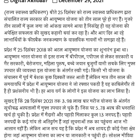
Digital Akhbaar
December 29, 2021
(राज्य स्वास्थ्य प्राधिकरण) बीते 25 दिसंबर को राज्य स्वास्थ्य प्राधिकरण द्वारा
संचालित राज्य सरकार की आयुष्मान योजना को तीन साल पूरे हो गए हैं। गुजरे
तीन सालों में कुल जमा जो आंकड़ा सामने आया है निसंदेह ही वह योजना की
अपेक्षित सफलता की सुखद कहानी बयां कर रहा है। और आए दिन आ रहे
लाभार्थियों के फीडबैक जनकल्याण के वास्तविक मायनों भी समझा रहे हैं।
प्रदेश में 25 दिसंबर 2018 को अटल आयुष्मान योजना का शुभारंभ हुआ था।
आयुष्मान भारत योजना से इतर राज्य में बीपीएल, एपीएल से लेकर सरकारी व
गैर सरकारी, बेरोजगार, महिला पुरूष, बच्चे जवान बुजुर्गों यानी सबके लिए मुफ्त
उपचार की व्यवस्था इस योजना के अंतर्गत रखी गई। किसी भी योजना के
संचालन में पूर्व में बेशक कुछ दिक्कतें जरूर आती हैं लेकिन मात्र तीन साल की
समयावधि में प्रदेश में आयुष्मान योजना ने जो रफ्तार पकड़ी है वह काबिलेगौर तो
है ही प्रशंसनीय भी है। हर आय वर्ग के लोगों ने इस योजना का लाभ लिया है।
सुखद है किं 28 दिसंबर 2021 तक 3.98 लाख बार मरीज योजना के अंतर्गत
सूचीबद्ध अस्पतालों में मुफ्त उपचार ले चुके हैं। जिस पर 5.78 अरब की धनराशि
खर्च हो चुकी है। प्रदेश में मैदानी और पहाड़ी मिलाकर कुल 13 जनपद हैं। पहाड़ी
जनपदों के कई गांव तो अतिदुर्गम हैं जहां सूचनाओं तक का पहुंचना आज भी
आसान नहीं हैं। लेकिन आज सच यह है कि प्रदेश में अब शायद ही कोई ऐसा क्षेत्र
होगा जहां आयुष्मान योजना का लाभ या जानकारी न पहुंची हो। सोशल मीडिया