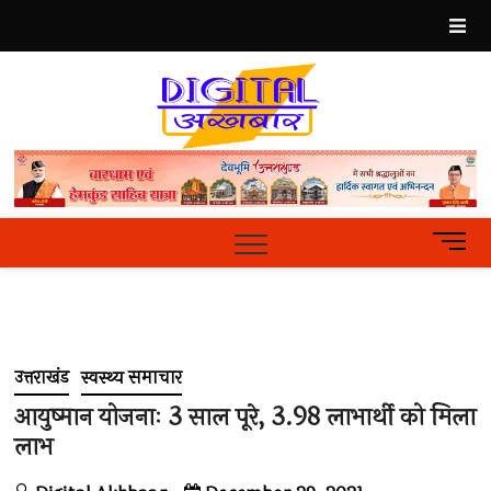
Skip
to
content
Best
Hindi
News
Portal
M
e
n
u
B
u
उत्तराखंड
स्वस्थ्य समाचार
t
t
आयुष्मान योजनाः 3 साल पूरे, 3.98 लाभार्थी को मिला
o
लाभ
n