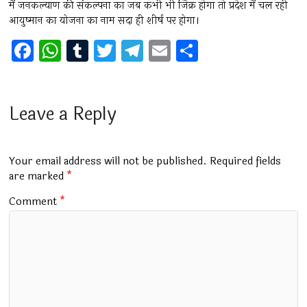
में जनकल्याण की संकल्पना का जब कभी भी जिक्र होगा तो प्रदेश में चल रही
आयुष्मान का योजना का नाम सदा ही शीर्ष पर होगा।
F
W
T
T
T
E
S
a
h
u
wi
el
m
h
ce
at
m
tt
e
ai
ar
b
s
bl
er
gr
l
e
Leave a Reply
o
A
r
a
o
p
m
Your email address will not be published.
Required fields
k
p
are marked
*
Comment
*