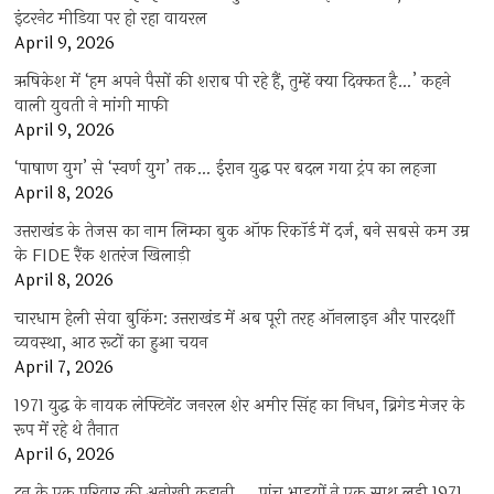
इंटरनेट मीडिया पर हो रहा वायरल
April 9, 2026
ऋषिकेश में ‘हम अपने पैसों की शराब पी रहे हैं, तुम्हें क्या दिक्कत है…’ कहने
वाली युवती ने मांगी माफी
April 9, 2026
‘पाषाण युग’ से ‘स्वर्ण युग’ तक… ईरान युद्ध पर बदल गया ट्रंप का लहजा
April 8, 2026
उत्तराखंड के तेजस का नाम लिम्का बुक ऑफ रिकॉर्ड में दर्ज, बने सबसे कम उम्र
के FIDE रैंक शतरंज खिलाड़ी
April 8, 2026
चारधाम हेली सेवा बुकिंग: उत्तराखंड में अब पूरी तरह ऑनलाइन और पारदर्शी
व्यवस्था, आठ रूटों का हुआ चयन
April 7, 2026
1971 युद्ध के नायक लेफ्टिनेंट जनरल शेर अमीर सिंह का निधन, ब्रिगेड मेजर के
रूप में रहे थे तैनात
April 6, 2026
दून के एक परिवार की अनोखी कहानी…, पांच भाइयों ने एक साथ लड़ी 1971