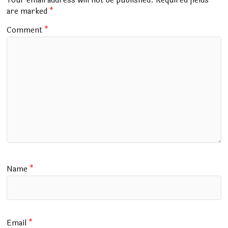
Your email address will not be published.
Required fields
k
p
are marked
*
Comment
*
Name
*
Email
*