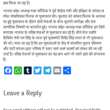
प्राप्त किया जा रहा है।
भाजपा प्रदेश अध्यक्ष मदन कौशिक ने पूर्व केंद्रीय मंत्री और हरिद्वार के सांसद डा
रमेश पोखरियाल निशंक से मुलाकात की। बुधवार को सांसद निशंक के आवास
पर हुई मुलाकात के दौरान दोनों नेताओं के बीच चुनावी समीक्षा और सम
सामयिक विषयों पर बातचीत हुई। भाजपा प्रदेश अध्यक्ष मदन कौशिक इन दिनों
लगातार भाजपा के वरिष्ठ नेताओं से मुलाकात कर रहे हैं। बीते रोज उन्होंने
कैबिनेट मंत्री धन सिंह के साथ पूर्व मुख्यमंत्री त्रिवेंद्र सिंह रावत से भी मुलाकात
की थी। माना जा रहा है कि इन मुलाकातों के केंद्र में संभावित चुनाव परिणाम
और पार्टी संगठन द्वारा भविष्य में उठाए जाने वाले कदमों को लेकर की जा रही
चर्चा है। वरिष्ठ नेताओं से मुलाकात का यह क्रम आगे भी जारी रहने की संभावना
है।
F
W
T
T
T
E
S
a
h
u
wi
el
m
h
ce
at
m
tt
e
ai
ar
b
s
bl
er
gr
l
e
Leave a Reply
o
A
r
a
o
p
m