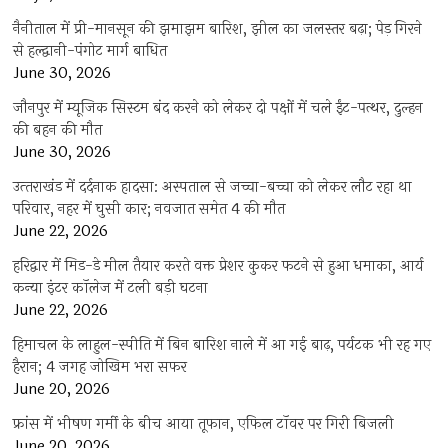
नैनीताल में प्री-मानसून की झमाझम बारिश, झील का जलस्तर बढ़ा; पेड़ गिरने
से हल्द्वानी-पंगोट मार्ग बाधित
June 30, 2026
जौनपुर में म्यूजिक सिस्टम बंद करने को लेकर दो पक्षों में चले ईंट-पत्थर, दुल्हन
की बहन की मौत
June 30, 2026
उत्‍तराखंड में दर्दनाक हादसा: अस्पताल से जच्चा-बच्चा को लेकर लौट रहा था
परिवार, नहर में घुसी कार; नवजात समेत 4 की मौत
June 22, 2026
हरिद्वार में मिड-डे मील तैयार करते वक्त प्रेशर कुकर फटने से हुआ धमाका, आर्य
कन्या इंटर कॉलेज में टली बड़ी घटना
June 22, 2026
हिमाचल के लाहुल-स्पीति में बिन बारिश नाले में आ गई बाढ़, पर्यटक भी रह गए
हैरान; 4 जगह जोखिम भरा सफर
June 20, 2026
फ्रांस में भीषण गर्मी के बीच आया तूफान, एफिल टॉवर पर गिरी बिजली
June 20, 2026