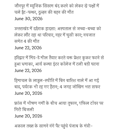
जौनपुर में म्यूजिक सिस्टम बंद करने को लेकर दो पक्षों में
चले ईंट-पत्थर, दुल्हन की बहन की मौत
June 30, 2026
उत्‍तराखंड में दर्दनाक हादसा: अस्पताल से जच्चा-बच्चा को
लेकर लौट रहा था परिवार, नहर में घुसी कार; नवजात
समेत 4 की मौत
June 22, 2026
हरिद्वार में मिड-डे मील तैयार करते वक्त प्रेशर कुकर फटने से
हुआ धमाका, आर्य कन्या इंटर कॉलेज में टली बड़ी घटना
June 22, 2026
हिमाचल के लाहुल-स्पीति में बिन बारिश नाले में आ गई
बाढ़, पर्यटक भी रह गए हैरान; 4 जगह जोखिम भरा सफर
June 20, 2026
फ्रांस में भीषण गर्मी के बीच आया तूफान, एफिल टॉवर पर
गिरी बिजली
June 20, 2026
अकाल तख्त के सामने नंगे पैर पहुंचे पंजाब के मंत्री-