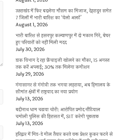
August 1, 2026
उत्तराखंड में फिर बदलेगा मौसम का मिजाज, देहरादून समेत
7 जिलों में भारी बारिश का ‘येलो अलर्ट’
August 1, 2026
भारी बारिश से हसनपुर कल्याणपुर में दो मकान गिरे, बेघर
हुए परिवारों को नहीं मिली मदद
July 30, 2026
डाक विभाग दे रहा फ्रेंचाइजी खोलने का मौका, 15 अगस्त
तक करें अप्लाई; 30% तक मिलेगा कमीशन
July 29, 2026
गंगासागर से गंगोत्री तक भगवा लहराया, अब हिमालय के
सीमांत क्षेत्रों में राष्ट्रवाद का नया प्रयोग
July 13, 2026
बद्रीनाथ धाम चढ़ावा चोरी: आरोपित प्रमोद नौटियाल
चमोली पुलिस की हिरासत में, SIT करेगी पूछताछ
July 13, 2026
हरिद्वार में मिड-डे मील तैयार करते वक्त प्रेशर कुकर फटने से