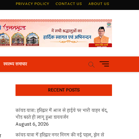
PRIVACY POLICY
CONTACT US
ABOUT US
M
स्वस्थ्य समाचार
e
n
u
RECENT POSTS
B
u
t
कांवड़ यात्रा: हरिद्वार में आज से हाईवे पर भारी वाहन बंद,
t
भीड़ बढ़ते ही लागू हुआ डायवर्जन
o
August 6, 2026
n
कांवड़ यात्रा में हरिद्वार नगर निगम की नई पहल, ड्रोन से
न