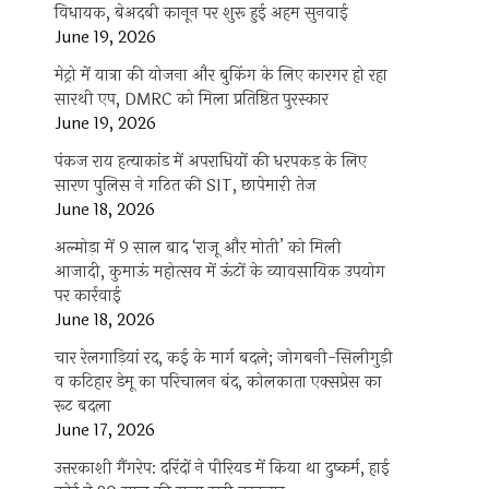
विधायक, बेअदबी कानून पर शुरू हुई अहम सुनवाई
June 19, 2026
मेट्रो में यात्रा की योजना और बुकिंग के लिए कारगर हो रहा
सारथी एप, DMRC को मिला प्रतिष्ठित पुरस्कार
June 19, 2026
पंकज राय हत्याकांड में अपराधियों की धरपकड़ के लिए
सारण पुलिस ने गठित की SIT, छापेमारी तेज
June 18, 2026
अल्मोड़ा में 9 साल बाद ‘राजू और मोती’ को मिली
आजादी, कुमाऊं महोत्सव में ऊंटों के व्यावसायिक उपयोग
पर कार्रवाई
June 18, 2026
चार रेलगाड़ियां रद, कई के मार्ग बदले; जोगबनी-सिलीगुड़ी
व कटिहार डेमू का परिचालन बंद, कोलकाता एक्सप्रेस का
रूट बदला
June 17, 2026
उत्तरकाशी गैंगरेप: दरिंदों ने पीरियड में किया था दुष्कर्म, हाई