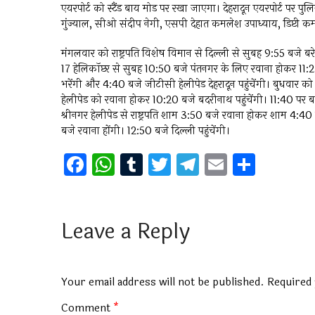
एयरपोर्ट को स्टैंड बाय मोड पर रखा जाएगा। देहरादून एयरपोर्ट पर पुल
गुंज्याल, सीओ संदीप नेगी, एसपी देहात कमलेश उपाध्याय, डिप्टी कमा
मंगलवार को राष्ट्रपति विशेष विमान से दिल्ली से सुबह 9:55 बजे बर
17 हेलिकॉप्टर से सुबह 10:50 बजे पंतनगर के लिए रवाना होकर 11:25 
भरेंगी और 4:40 बजे जीटीसी हेलीपेड देहरादून पहुंचेंगी। बुधवार क
हेलीपेड को रवाना होकर 10:20 बजे बदरीनाथ पहुंचेंगी। 11:40 पर बद
श्रीनगर हेलीपेड से राष्ट्रपति शाम 3:50 बजे रवाना होकर शाम 4:40 बज
बजे रवाना होंगी। 12:50 बजे दिल्ली पहुंचेंगी।
F
W
T
T
T
E
S
a
h
u
wi
el
m
h
ce
at
m
tt
e
ai
ar
b
s
bl
er
gr
l
e
Leave a Reply
o
A
r
a
o
p
m
Your email address will not be published.
Required 
k
p
Comment
*