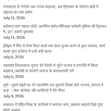
गंगासागर से गंगोत्री तक भगवा लहराया, अब हिमालय के सीमांत क्षेत्रों में
राष्ट्रवाद का नया प्रयोग
July 13, 2026
बद्रीनाथ धाम चढ़ावा चोरी: आरोपित प्रमोद नौटियाल चमोली पुलिस की हिरासत
में, SIT करेगी पूछताछ
July 13, 2026
हरिद्वार में मिड-डे मील तैयार करते वक्त प्रेशर कुकर फटने से हुआ धमाका, आर्य
कन्या इंटर कॉलेज में टली बड़ी घटना
July 6, 2026
उत्तराखंंड विधानसभा चुनाव की तैयारी में जुटी भाजपा ने रणनीति में किया
बदलाव, प्रकोष्ठों से साधेगी समाज के प्रभावशाली वर्ग
July 6, 2026
यूपी : पुराने चेहरों का भी एडजर्नमेंट कर चुनावी जिम्मा देगी भाजपा, संगठन ने
कहा – सेल-प्रोजेक्ट और कमेटियों में देंगे मौका
July 4, 2026
लखनऊ में रोहित मिश्रा के काफिले ने लगाया जाम, तलवार लहराते दिखे युवा
मोर्चा अध्यक्ष