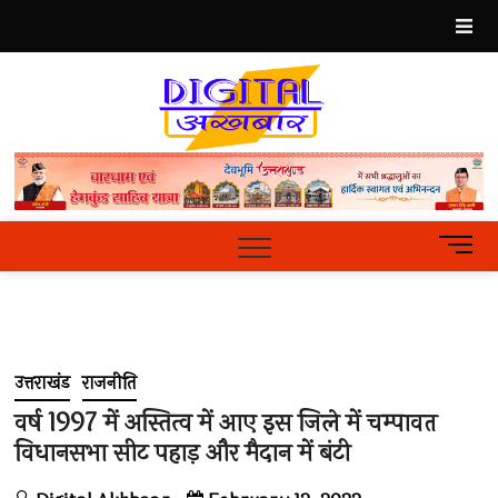
Skip
to
content
Best
Hindi
News
Portal
M
e
n
u
B
u
उत्तराखंड
राजनीति
t
t
वर्ष 1997 में अस्तित्व में आए इस जिले में चम्पावत
o
विधानसभा सीट पहाड़ और मैदान में बंटी
n