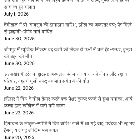
उत्तराखंड-हिमाचल सीमा पर निहंग प्रकरण का तनाव खत्म, कुल्हाल बॉर्डर पर
सामान्य हुए हालात
July 1, 2026
नैनीताल में प्री-मानसून की झमाझम बारिश, झील का जलस्तर बढ़ा; पेड़ गिरने
से हल्द्वानी-पंगोट मार्ग बाधित
June 30, 2026
जौनपुर में म्यूजिक सिस्टम बंद करने को लेकर दो पक्षों में चले ईंट-पत्थर, दुल्हन
की बहन की मौत
June 30, 2026
उत्‍तराखंड में दर्दनाक हादसा: अस्पताल से जच्चा-बच्चा को लेकर लौट रहा था
परिवार, नहर में घुसी कार; नवजात समेत 4 की मौत
June 22, 2026
हरिद्वार में मिड-डे मील तैयार करते वक्त प्रेशर कुकर फटने से हुआ धमाका, आर्य
कन्या इंटर कॉलेज में टली बड़ी घटना
June 22, 2026
हिमाचल के लाहुल-स्पीति में बिन बारिश नाले में आ गई बाढ़, पर्यटक भी रह गए
हैरान; 4 जगह जोखिम भरा सफर
June 20, 2026