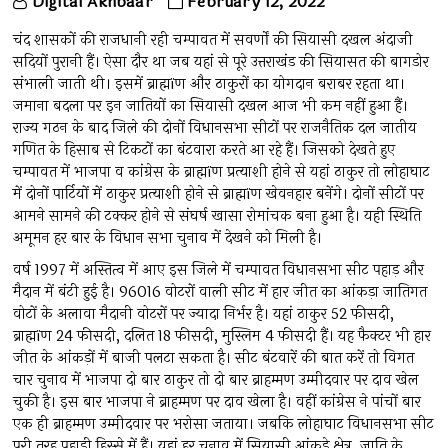
Digital Akhbaar
February 12, 2022
चंद शासकों की राजधानी रही चम्पावत में सवर्णों की सियासी दखल अंदाजी
सदियों पुरानी हैं। ऐसा दौर था जब यहां से पूरे उत्तराखंड की सियासत की बागडोर
संभाली जाती थी। इसमें ब्राह्मïण और ठाकुरों का योगदान बराबर रहता था।
जमाना बदला पर इन जातियों का सियासी दखल आज भी कम नहीं हुआ हैं।
राज्य गठन के बाद जिले की दोनों विधानसभा सीटों पर राजनैतिक दल जातीय
गणित के हिसाब से टिकटों का बंटवारा करते आ रहे हैं। जिसको देखते हुए
चम्पावत में भाजपा व कांग्रेस के ब्राह्मïण प्रत्याशी होने से यहां ठाकुर तो लोहाघाट
में दोनों पार्टियों में ठाकुर प्रत्याशी होने से ब्राह्मïण खेवनहार बनेंगे। दोनों सीटों पर
आमने सामने की टक्कर होने से संघर्ष खासा रोमांचक बना हुआ है। यही स्थिति
अमूमन हर बार के विधान सभा चुनाव में देखने को मिली है।
वर्ष 1997 में अस्तित्व में आए इस जिले में चम्पावत विधानसभा सीट पहाड़ और
मैदान में बंटी हुई है। 96016 वोटरों वाली सीट में हार जीत का आंकड़ा जातिगत
वोटों के अलावा मैदानी वोटरों पर ज्यादा निर्भर है। यहां ठाकुर 52 फीसदी,
ब्राह्मïण 24 फीसदी, दलित 18 फीसदी, मुस्लिम 4 फीसदी हैं। यह फैक्टर भी हार
जीत के आंकड़ों में बाजी पलटा सकता है। सीट बंटवारें की बात करें तो विगत
चार चुनाव में भाजपा दो बार ठाकुर तो दो बार ब्राहम्मण उम्मीदवार पर दाव खेल
चुकी है। इस बार भाजपा ने ब्राहम्मण पर दाव खेला है। वहीं कांग्रेस ने पांचों बार
एक ही ब्राहम्मण उम्मीदवार पर भरोसा जताया। जबकि लोहाघाट विधानसभा सीट
पूरी तरह पहाड़ी हिस्से में हैं। यहां हर चुनाव में सियासी आंकड़े क्षेत्र, जाति के