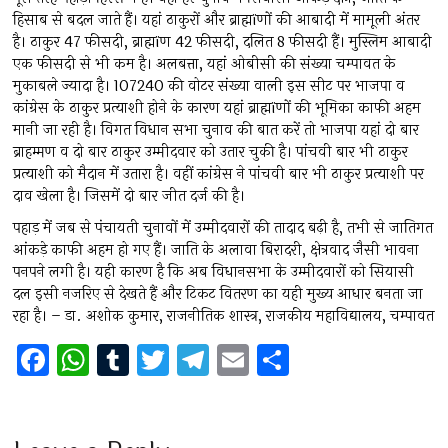
हिसाब से बदल जाते हैं। यहां ठाकुरों और ब्राह्मïणों की आबादी में मामूली अंतर
है। ठाकुर 47 फीसदी, ब्राह्मïण 42 फीसदी, दलित 8 फीसदी हैं। मुस्लिम आबादी
एक फीसदी से भी कम है। अलबत्ता, यहां ओबीसी की संख्या चम्पावत के
मुकाबले ज्यादा है। 107240 की वोटर संख्या वाली इस सीट पर भाजपा व
कांग्रेस के ठाकुर प्रत्याशी होने के कारण यहां ब्राह्मïणों की भूमिका काफी अहम
मानी जा रही है। विगत विधान सभा चुनाव की बात करें तो भाजपा यहां दो बार
ब्राहम्मण व दो बार ठाकुर उम्मीदवार को उतार चुकी है। पांचवी बार भी ठाकुर
प्रत्याशी को मैदान में उतारा है। वहीं कांग्रेस ने पांचवी बार भी ठाकुर प्रत्याशी पर
दाव खेला है। जिसमें दो बार जीत दर्ज की है।
पहाड़ में जब से पंचायती चुनावों में उम्मीदवारों की तादाद बढ़ी है, तभी से जातिगत
आंकड़े काफी अहम हो गए हैं। जाति के अलावा बिरादरी, क्षेत्रवाद जैसी भावना
पनपने लगी है। यही कारण है कि अब विधानसभा के उम्मीदवारों को सियासी
दल इसी नजरिए से देखते हैं और टिकट वितरण का यही मुख्य आधार बनता जा
रहा है। – डा. अशोक कुमार, राजनीतिक शास्त्र, राजकीय महाविद्यालय, चम्पावत
F
W
T
T
T
E
S
a
h
u
wi
el
m
h
ce
at
m
tt
e
ai
ar