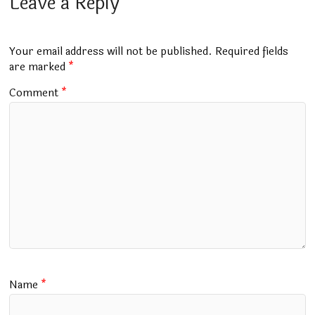
b
s
bl
er
gr
l
e
Leave a Reply
o
A
r
a
o
p
m
Your email address will not be published.
Required fields
k
p
are marked
*
Comment
*
Name
*