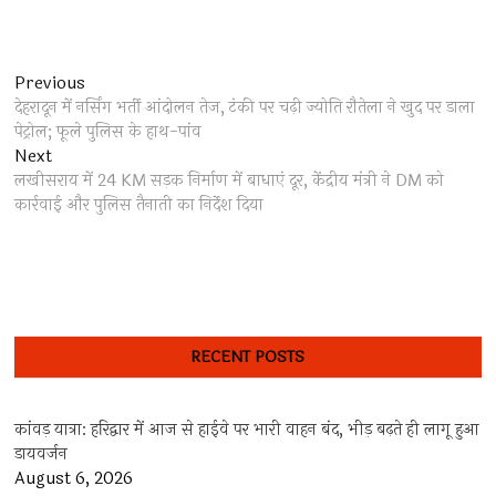
Post
Previous
Previous
post:
देहरादून में नर्सिंग भर्ती आंदोलन तेज, टंकी पर चढ़ी ज्योति रौतेला ने खुद पर डाला
navigation
पेट्रोल; फूले पुलिस के हाथ-पांव
Next
Next
post:
लखीसराय में 24 KM सड़क निर्माण में बाधाएं दूर, केंद्रीय मंत्री ने DM को
कार्रवाई और पुलिस तैनाती का निर्देश दिया
RECENT POSTS
कांवड़ यात्रा: हरिद्वार में आज से हाईवे पर भारी वाहन बंद, भीड़ बढ़ते ही लागू हुआ
डायवर्जन
August 6, 2026