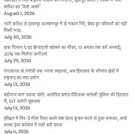
उत्तराखंड में फिर बदलेगा मौसम का मिजाज, देहरादून समेत 7 जिलों में भारी
बारिश का ‘येलो अलर्ट’
August 1, 2026
भारी बारिश से हसनपुर कल्याणपुर में दो मकान गिरे, बेघर हुए परिवारों को नहीं
मिली मदद
July 30, 2026
डाक विभाग दे रहा फ्रेंचाइजी खोलने का मौका, 15 अगस्त तक करें अप्लाई;
30% तक मिलेगा कमीशन
July 29, 2026
गंगासागर से गंगोत्री तक भगवा लहराया, अब हिमालय के सीमांत क्षेत्रों में
राष्ट्रवाद का नया प्रयोग
July 13, 2026
बद्रीनाथ धाम चढ़ावा चोरी: आरोपित प्रमोद नौटियाल चमोली पुलिस की हिरासत
में, SIT करेगी पूछताछ
July 13, 2026
हरिद्वार में मिड-डे मील तैयार करते वक्त प्रेशर कुकर फटने से हुआ धमाका, आर्य
कन्या इंटर कॉलेज में टली बड़ी घटना
July 6, 2026