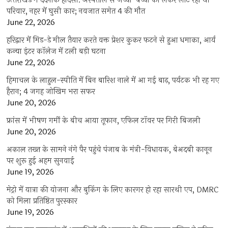
उत्‍तराखंड में दर्दनाक हादसा: अस्पताल से जच्चा-बच्चा को लेकर लौट रहा था
परिवार, नहर में घुसी कार; नवजात समेत 4 की मौत
June 22, 2026
हरिद्वार में मिड-डे मील तैयार करते वक्त प्रेशर कुकर फटने से हुआ धमाका, आर्य
कन्या इंटर कॉलेज में टली बड़ी घटना
June 22, 2026
हिमाचल के लाहुल-स्पीति में बिन बारिश नाले में आ गई बाढ़, पर्यटक भी रह गए
हैरान; 4 जगह जोखिम भरा सफर
June 20, 2026
फ्रांस में भीषण गर्मी के बीच आया तूफान, एफिल टॉवर पर गिरी बिजली
June 20, 2026
अकाल तख्त के सामने नंगे पैर पहुंचे पंजाब के मंत्री-विधायक, बेअदबी कानून
पर शुरू हुई अहम सुनवाई
June 19, 2026
मेट्रो में यात्रा की योजना और बुकिंग के लिए कारगर हो रहा सारथी एप, DMRC
को मिला प्रतिष्ठित पुरस्कार
June 19, 2026