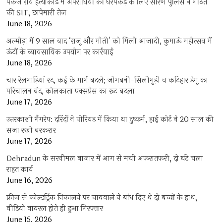
पंकज राय हत्याकांड में अपराधियों की धरपकड़ के लिए सारण पुलिस ने गठित
की SIT, छापेमारी तेज
June 18, 2026
अल्मोड़ा में 9 साल बाद ‘राजू और मोती’ को मिली आजादी, कुमाऊं महोत्सव में
ऊंटों के व्यावसायिक उपयोग पर कार्रवाई
June 18, 2026
चार रेलगाड़ियां रद, कई के मार्ग बदले; जोगबनी-सिलीगुड़ी व कटिहार डेमू का
परिचालन बंद, कोलकाता एक्सप्रेस का रूट बदला
June 17, 2026
उत्तरकाशी गैंगरेप: दरिंदों ने पीरियड में किया था दुष्कर्म, हाई कोर्ट ने 20 साल की
सजा रखी बरकरार
June 17, 2026
Dehradun के सरनीमल बाजार में आग से मची अफरातफरी, दो घंटे चला
राहत कार्य
June 16, 2026
फ्रीज से कोल्डड्रिंक निकालने पर चायवाले ने बांध दिए थे दो बच्चों के हाथ,
वीडियो वायरल होते ही हुआ गिरफ्तार
June 15, 2026