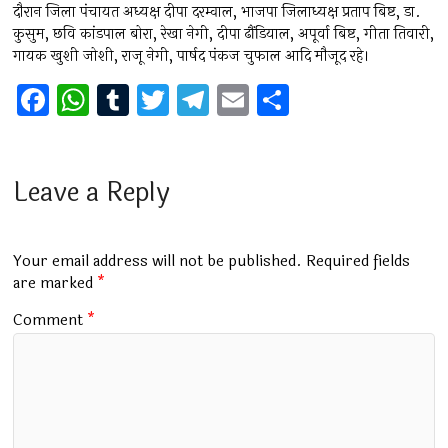
दौरान जिला पंचायत अध्यक्ष दीपा दरम्वाल, भाजपा जिलाध्यक्ष प्रताप बिष्ट, डा.
कुसुम, छवि कांडपाल बोरा, रेखा नेगी, दीपा ढौंडियाल, अपूर्वा बिष्ट, गीता तिवारी,
गायक खुशी जोशी, राजू नेगी, पार्षद पंकज चुफाल आदि मौजूद रहे।
F
W
T
T
T
E
S
a
h
u
wi
el
m
h
ce
at
m
tt
e
ai
ar
b
s
bl
er
gr
l
e
Leave a Reply
o
A
r
a
o
p
m
Your email address will not be published.
Required fields
k
p
are marked
*
Comment
*