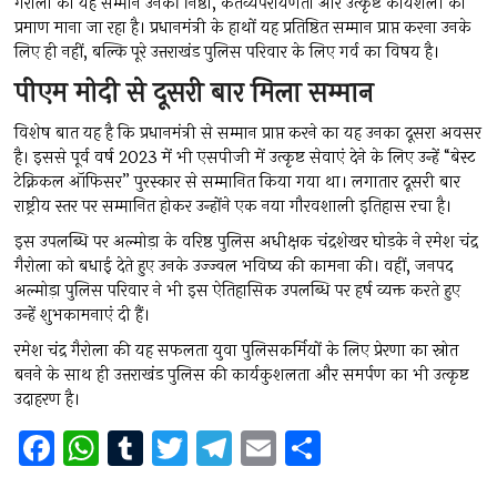
गैरोला को यह सम्मान उनकी निष्ठा, कर्तव्यपरायणता और उत्कृष्ट कार्यशैली का
प्रमाण माना जा रहा है। प्रधानमंत्री के हाथों यह प्रतिष्ठित सम्मान प्राप्त करना उनके
लिए ही नहीं, बल्कि पूरे उत्तराखंड पुलिस परिवार के लिए गर्व का विषय है।
पीएम मोदी से दूसरी बार मिला सम्मान
विशेष बात यह है कि प्रधानमंत्री से सम्मान प्राप्त करने का यह उनका दूसरा अवसर
है। इससे पूर्व वर्ष 2023 में भी एसपीजी में उत्कृष्ट सेवाएं देने के लिए उन्हें “बेस्ट
टेक्निकल ऑफिसर” पुरस्कार से सम्मानित किया गया था। लगातार दूसरी बार
राष्ट्रीय स्तर पर सम्मानित होकर उन्होंने एक नया गौरवशाली इतिहास रचा है।
इस उपलब्धि पर अल्मोड़ा के वरिष्ठ पुलिस अधीक्षक चंद्रशेखर घोड़के ने रमेश चंद्र
गैरोला को बधाई देते हुए उनके उज्ज्वल भविष्य की कामना की। वहीं, जनपद
अल्मोड़ा पुलिस परिवार ने भी इस ऐतिहासिक उपलब्धि पर हर्ष व्यक्त करते हुए
उन्हें शुभकामनाएं दी हैं।
रमेश चंद्र गैरोला की यह सफलता युवा पुलिसकर्मियों के लिए प्रेरणा का स्रोत
बनने के साथ ही उत्तराखंड पुलिस की कार्यकुशलता और समर्पण का भी उत्कृष्ट
उदाहरण है।
F
W
T
T
T
E
S
a
h
u
wi
el
m
h