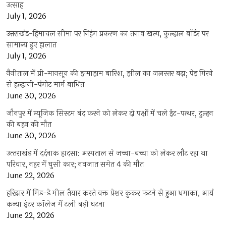
उत्साह
July 1, 2026
उत्तराखंड-हिमाचल सीमा पर निहंग प्रकरण का तनाव खत्म, कुल्हाल बॉर्डर पर
सामान्य हुए हालात
July 1, 2026
नैनीताल में प्री-मानसून की झमाझम बारिश, झील का जलस्तर बढ़ा; पेड़ गिरने
से हल्द्वानी-पंगोट मार्ग बाधित
June 30, 2026
जौनपुर में म्यूजिक सिस्टम बंद करने को लेकर दो पक्षों में चले ईंट-पत्थर, दुल्हन
की बहन की मौत
June 30, 2026
उत्‍तराखंड में दर्दनाक हादसा: अस्पताल से जच्चा-बच्चा को लेकर लौट रहा था
परिवार, नहर में घुसी कार; नवजात समेत 4 की मौत
June 22, 2026
हरिद्वार में मिड-डे मील तैयार करते वक्त प्रेशर कुकर फटने से हुआ धमाका, आर्य
कन्या इंटर कॉलेज में टली बड़ी घटना
June 22, 2026