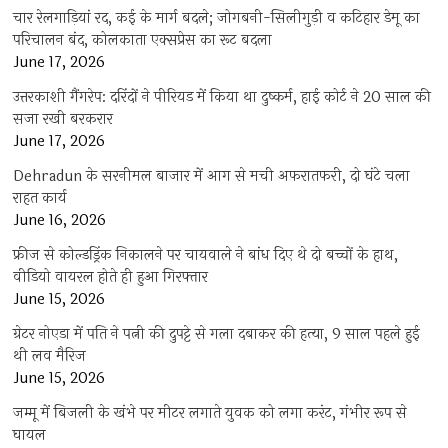
चार रेलगाड़ियां रद, कई के मार्ग बदले; जोगबनी-सिलीगुड़ी व कटिहार डेमू का
परिचालन बंद, कोलकाता एक्सप्रेस का रूट बदला
June 17, 2026
उत्तरकाशी गैंगरेप: दरिंदों ने पीरियड में किया था दुष्कर्म, हाई कोर्ट ने 20 साल की
सजा रखी बरकरार
June 17, 2026
Dehradun के सरनीमल बाजार में आग से मची अफरातफरी, दो घंटे चला
राहत कार्य
June 16, 2026
फ्रीज से कोल्डड्रिंक निकालने पर चायवाले ने बांध दिए थे दो बच्चों के हाथ,
वीडियो वायरल होते ही हुआ गिरफ्तार
June 15, 2026
ग्रेटर नोएडा में पति ने पत्नी की दुपट्टे से गला दबाकर की हत्या, 9 साल पहले हुई
थी लव मैरिज
June 15, 2026
जम्मू में बिजली के खंभे पर मीटर लगाते युवक को लगा करंट, गंभीर रूप से
घायल