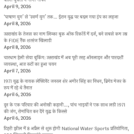
वाली युवती ने मांगी माफी
April 9, 2026
‘पाषाण युग’ से ‘स्वर्ण युग’ तक… ईरान युद्ध पर बदल गया ट्रंप का लहजा
April 8, 2026
उत्तराखंड के तेजस का नाम लिम्का बुक ऑफ रिकॉर्ड में दर्ज, बने सबसे कम उम्र
के FIDE रैंक शतरंज खिलाड़ी
April 8, 2026
चारधाम हेली सेवा बुकिंग: उत्तराखंड में अब पूरी तरह ऑनलाइन और पारदर्शी
व्यवस्था, आठ रूटों का हुआ चयन
April 7, 2026
1971 युद्ध के नायक लेफ्टिनेंट जनरल शेर अमीर सिंह का निधन, ब्रिगेड मेजर के
रूप में रहे थे तैनात
April 6, 2026
दून के एक परिवार की अनोखी कहानी…, पांच भाइयों ने एक साथ लड़ी 1971
की जंग, रोमांचित कर देंगे युद्ध के किस्से
April 6, 2026
टिहरी झील में 8 अप्रैल से शुरू होगी National Water Sports प्रतियोगिता,