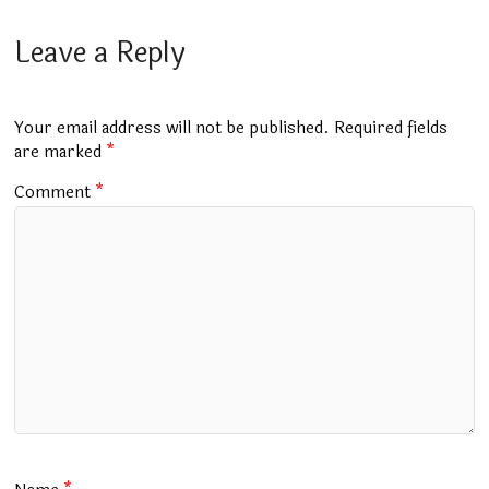
ce
at
m
tt
e
ai
ar
b
s
bl
er
gr
l
e
Leave a Reply
o
A
r
a
o
p
m
Your email address will not be published.
Required fields
k
p
are marked
*
Comment
*