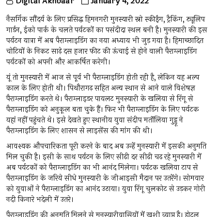
Digital Akhbaar
January 4, 2022
नैसर्गिक सौंदर्य के लिए प्रसिद्ध हिमनगरी मुनस्यारी स्नो स्कीईंग, ट्रैकिंग, ट्यूलिप
गार्डन, ईको पार्क के चलते पर्यटकों का पसंदीदा स्थल बनी है। मुनस्यारी की इस
पर्यटन यात्रा में अब पैराग्लाइडिंग का नया अध्याय भी जुड़ गया है। हिमाच्छादित
चोटियों के निकट साढ़े दस हजार फीट की ऊंचाई से होने वाली पैराग्लाइडिंग
पर्यटकों को अपनी और आकर्षित करेगी।
यूं तो मुनस्यारी में आज से पूर्व भी पैराग्लाइडिंग होती रही है, लेकिन यह अल्प
काल के लिए होती थी। पिथौरागढ़ सहित अन्य स्थान से आने वाले विशेषज्ञ
पैराग्लाइडिंग करते थे। पैराग्लाइडर पायलट मुनस्यारी के खलिया से रिंगू से
पैराग्लाइडिंग को अनुकूल बता चुके हैं। फिर भी पैराग्लाइडिंग के लिए पर्यटक
यहां नहीं पहुंचते थे। इसे देखते हुए स्थानीय युवा संदीप मर्तोलिया गुड्डू ने
पैराग्लाइडिंग के लिए शासन से लाइसेंस की मांग की थी।
आवश्यक औपचारिकता पूरी करने के बाद अब उन्हें मुनस्यारी में इसकी अनुमति
मिल चुकी है। इसी के साथ पर्यटन के लिए सीढ़ी दर सीढ़ी चढ़ रहे मुनस्यारी में
अब पर्यटकों को पैराग्लाइडिंग का भी आनंद मिलेगा। पर्यटक खलिया टाप से
पैराग्लाइडिंग के जरिये सीधे मुनस्यारी के जीआइसी मैदान पर उतरेंगे। सोमवार
को युवाओं ने पैराग्लाइडिंग का आनंद उठाया। युवा रिंगू चुलकोट से उड़कर गोरी
नदी किनारे भदेली में उतरे।
पैराग्लाइडिंग की अनुमति मिलने से मुनस्यारीवासियों में खुशी व्याप्त है। होटल