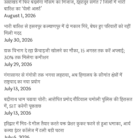
उत्तराखंड में फिर बदलेगा मौसम का मिजाज, देहरादून समेत 7 जिलों में भारी
बारिश का ‘येलो अलर्ट’
August 1, 2026
भारी बारिश से हसनपुर कल्याणपुर में दो मकान गिरे, बेघर हुए परिवारों को नहीं
मिली मदद
July 30, 2026
डाक विभाग दे रहा फ्रेंचाइजी खोलने का मौका, 15 अगस्त तक करें अप्लाई;
30% तक मिलेगा कमीशन
July 29, 2026
गंगासागर से गंगोत्री तक भगवा लहराया, अब हिमालय के सीमांत क्षेत्रों में
राष्ट्रवाद का नया प्रयोग
July 13, 2026
बद्रीनाथ धाम चढ़ावा चोरी: आरोपित प्रमोद नौटियाल चमोली पुलिस की हिरासत
में, SIT करेगी पूछताछ
July 13, 2026
हरिद्वार में मिड-डे मील तैयार करते वक्त प्रेशर कुकर फटने से हुआ धमाका, आर्य
कन्या इंटर कॉलेज में टली बड़ी घटना
July 6, 2026