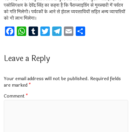
एसोसिएशन के देवेंद्र सिंह का कहना है कि पैराग्लाइडिंग से मुनस्यारी में पर्यटन
को गति मिलेगी। पर्यटकों के आने से होटल व्यवसायियों सहित अन्य व्यापारियों
को भी लाभ मिलेगा।
F
W
T
T
T
E
S
a
h
u
wi
el
m
h
ce
at
m
tt
e
ai
ar
b
s
bl
er
gr
l
e
Leave a Reply
o
A
r
a
o
p
m
Your email address will not be published.
Required fields
k
p
are marked
*
Comment
*