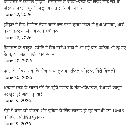
उत्‍तराखंड में दर्दनाक हादसा: अस्पताल से जच्चा-बच्चा को लेकर लौट रहा था
परिवार, नहर में घुसी कार; नवजात समेत 4 की मौत
June 22, 2026
हरिद्वार में मिड-डे मील तैयार करते वक्त प्रेशर कुकर फटने से हुआ धमाका, आर्य
कन्या इंटर कॉलेज में टली बड़ी घटना
June 22, 2026
हिमाचल के लाहुल-स्पीति में बिन बारिश नाले में आ गई बाढ़, पर्यटक भी रह गए
हैरान; 4 जगह जोखिम भरा सफर
June 20, 2026
फ्रांस में भीषण गर्मी के बीच आया तूफान, एफिल टॉवर पर गिरी बिजली
June 20, 2026
अकाल तख्त के सामने नंगे पैर पहुंचे पंजाब के मंत्री-विधायक, बेअदबी कानून
पर शुरू हुई अहम सुनवाई
June 19, 2026
मेट्रो में यात्रा की योजना और बुकिंग के लिए कारगर हो रहा सारथी एप, DMRC
को मिला प्रतिष्ठित पुरस्कार
June 19, 2026