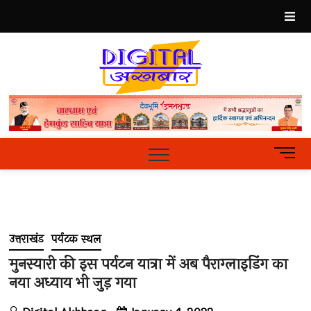
Skip
to
content
Best
Hindi
News
Portal
M
e
n
u
B
u
उत्तराखंड
पर्यटक स्थल
t
t
मुनस्यारी की इस पर्यटन यात्रा में अब पैराग्लाइडिंग का
o
नया अध्याय भी जुड़ गया
n