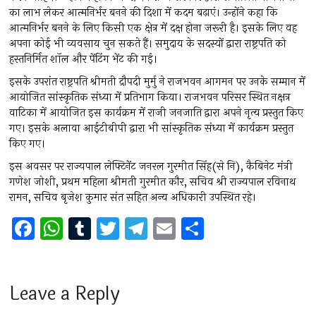
का लाभ लेकर आत्मनिर्भर बनने की दिशा में कदम बढ़ाएं। उन्होंने कहा कि
आत्मनिर्भर बनने के लिए किसी एक क्षेत्र में दक्ष होना जरूरी है। इसके लिए वह
अपना कोई भी व्यवसाय चुन सकते हैं। समुदाय के सदस्यों द्वारा राष्ट्रपति को
हस्तनिर्मित शॉल और पेंटिंग भेंट की गई।
इसके उपरांत राष्ट्रपति श्रीमती द्रौपदी मुर्मु ने राजभवन आगमन पर उनके सम्मान में
आयोजित सांस्कृतिक संध्या में प्रतिभाग किया। राजभवन परिसर स्थित नक्षत्र
वाटिका में आयोजित इस कार्यक्रम में राजी जनजाति द्वारा अपने नृत्य प्रस्तुत किए
गए। इसके अलावा आईटीबीपी द्वारा भी सांस्कृतिक संध्या में कार्यक्रम प्रस्तुत
किए गए।
इस अवसर पर राज्यपाल लेफ्टिनेंट जनरल गुरमीत सिंह(से नि), कैबिनेट मंत्री
गणेश जोशी, प्रथम महिला श्रीमती गुरमीत कौर, सचिव श्री राज्यपाल रविनाथ
रामन, सचिव बृजेश कुमार संत सहित अन्य अधिकारी उपस्थित रहे।
F
W
T
T
T
E
S
a
h
u
wi
el
m
h
ce
at
m
tt
e
ai
ar
b
s
bl
er
gr
l
e
Leave a Reply