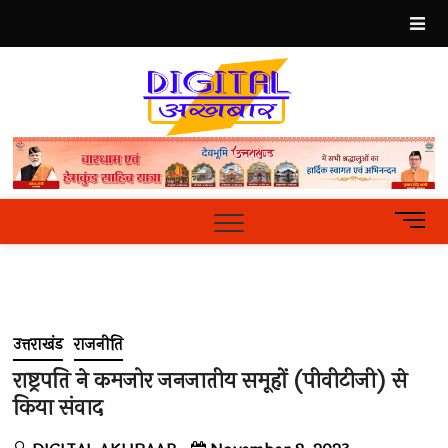
Skip
to
content
Best
Hindi
News
Portal
M
e
n
u
B
u
उत्तराखंड
राजनीति
t
t
राष्ट्रपति ने कमजोर जनजातीय समूहों (पीवीटीजी) से
o
किया संवाद
n