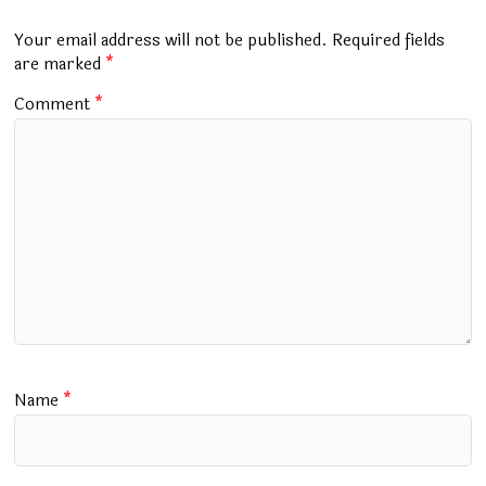
o
A
r
a
o
p
m
Your email address will not be published.
Required fields
k
p
are marked
*
Comment
*
Name
*