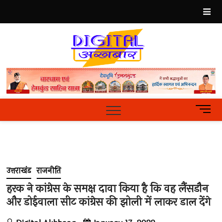
Skip
to
content
Best
Hindi
News
Portal
M
e
n
u
B
u
उत्तराखंड
राजनीति
t
t
हरक ने कांग्रेस के समक्ष दावा किया है कि वह लैंसडौन
o
और डोईवाला सीट कांग्रेस की झोली में लाकर डाल देंगे
n