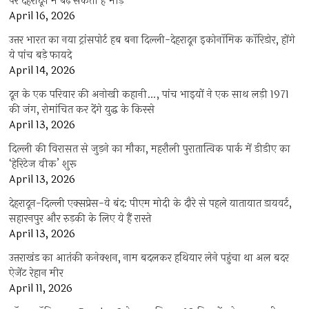
पर देहरादून में बढ़ सकती है भीड़
April 16, 2026
उत्तर भारत का नया ट्रांसपोर्ट हब बना दिल्ली-देहरादून इकोनॉमिक कॉरिडोर, होंगे
ये पांच बड़े फायदे
April 14, 2026
दून के एक परिवार की अनोखी कहानी…, पांच भाइयों ने एक साथ लड़ी 1971
की जंग, रोमांचित कर देंगे युद्ध के किस्से
April 13, 2026
दिल्ली की विरासत से जुड़ने का मौका, महरौली पुरातात्विक पार्क में डीडीए का
‘हेरिटेज वीक’ शुरू
April 13, 2026
देहरादून-दिल्ली एक्सप्रेस-वे बंद: पीएम मोदी के दौरे से पहले यातायात डायवर्ट,
सहारनपुर और रुड़की के लिए ये हैं रास्ते
April 13, 2026
उत्तराखंड का आतंकी कनेक्शन, नाम बदलकर हथियार लेने पहुंचा था अल बदर
ऐजेंट रेहान मीर
April 11, 2026