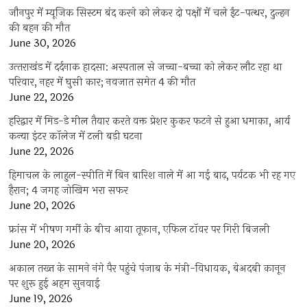
जौनपुर में म्यूजिक सिस्टम बंद करने को लेकर दो पक्षों में चले ईंट-पत्थर, दुल्हन
की बहन की मौत
June 30, 2026
उत्‍तराखंड में दर्दनाक हादसा: अस्पताल से जच्चा-बच्चा को लेकर लौट रहा था
परिवार, नहर में घुसी कार; नवजात समेत 4 की मौत
June 22, 2026
हरिद्वार में मिड-डे मील तैयार करते वक्त प्रेशर कुकर फटने से हुआ धमाका, आर्य
कन्या इंटर कॉलेज में टली बड़ी घटना
June 22, 2026
हिमाचल के लाहुल-स्पीति में बिन बारिश नाले में आ गई बाढ़, पर्यटक भी रह गए
हैरान; 4 जगह जोखिम भरा सफर
June 20, 2026
फ्रांस में भीषण गर्मी के बीच आया तूफान, एफिल टॉवर पर गिरी बिजली
June 20, 2026
अकाल तख्त के सामने नंगे पैर पहुंचे पंजाब के मंत्री-विधायक, बेअदबी कानून
पर शुरू हुई अहम सुनवाई
June 19, 2026