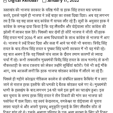
Digital Akhbaar
January 17, 2022
उत्तराखंड की भाजपा सरकार के वरिष्ठ मंत्री डा हरक सिंह रावत बड़ा धमाका
करते, इससे पहले ही भाजपा ने उन्हें बाहर का रास्ता दिखा दिया। अब यह लगभग
तय है कि वह छह साल बाद कांग्रेस में वापस लौट रहे हैं। सूत्रों के अनुसार हरक ने
कांग्रेस के समक्ष दावा किया है कि वह लैंसडौन और डोईवाला सीट कांग्रेस की
झोली में लाकर डाल देंगे। पिछली बार दोनों ही सीटें भाजपा ने जीती थीं।हरक
सिंह रावत मार्च 2016 में आठ अन्य विधायकों के साथ कांग्रेस से भाजपा में आए
थे। भाजपा ने उन्हें टिकट दिया और सत्ता में आने पर मंत्री भी बनाया। त्रिवेंद्र सिंह
रावत के बाद तीरथ सिंह रावत व पुष्कर सिंह धामी सरकार में भी वह मंत्री रहे।
यह बात अलग है कि वह पिछले पांच साल के दौरान तमाम कारणों से ज्यादा
चर्चा में रहे। कभी तत्कालीन मुख्यमंत्री त्रिवेंद्र सिंह रावत के साथ मतभेद तो कभी
नौकरशाही के साथ टकराव को लेकर उन्होंने सुर्खियां बटोरी। ऐसे भी कई मौके
आए, जब अटकलें लगीं कि हरक भाजपा छोड़कर कांग्रेस में लौटने जा रहे हैं।
पिछले ही महीने कोटद्वार मेडिकल कालेज से संबंधित प्रस्ताव कैबिनेट में न लाए
जाने से नाराज हरक इस्तीफे की धमकी दे बैठक छोड़कर चले गए थे। मुख्यमंत्री
धामी के हस्तक्षेप के बाद लगभग 24 घंटे चले इस ड्रामे का पटाक्षेप हुआ। इस
बार चुनाव के समय हरक सिंह रावत ने तीन टिकटों की मांग कर भाजपा को
पसोपेश में डाल दिया। वह स्वयं केदारनाथ, यमकेश्वर या डोईवाला से चुनाव
लड़ना चाहते थे और अपनी पुत्रवधू अनुकृति गुसाईं के लिए लैंसडौन सीट से
टिकट मांग रहे थे। इसके अलावा परिवार के एक अन्य सदस्य के लिए भी टिकट