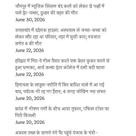
जौनपुर में म्यूजिक सिस्टम बंद करने को लेकर दो पक्षों में
चले ईंट-पत्थर, दुल्हन की बहन की मौत
June 30, 2026
उत्‍तराखंड में दर्दनाक हादसा: अस्पताल से जच्चा-बच्चा को
लेकर लौट रहा था परिवार, नहर में घुसी कार; नवजात
समेत 4 की मौत
June 22, 2026
हरिद्वार में मिड-डे मील तैयार करते वक्त प्रेशर कुकर फटने से
हुआ धमाका, आर्य कन्या इंटर कॉलेज में टली बड़ी घटना
June 22, 2026
हिमाचल के लाहुल-स्पीति में बिन बारिश नाले में आ गई
बाढ़, पर्यटक भी रह गए हैरान; 4 जगह जोखिम भरा सफर
June 20, 2026
फ्रांस में भीषण गर्मी के बीच आया तूफान, एफिल टॉवर पर
गिरी बिजली
June 20, 2026
अकाल तख्त के सामने नंगे पैर पहुंचे पंजाब के मंत्री-