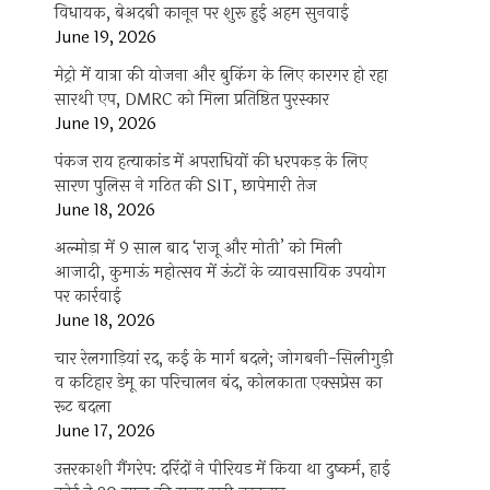
विधायक, बेअदबी कानून पर शुरू हुई अहम सुनवाई
June 19, 2026
मेट्रो में यात्रा की योजना और बुकिंग के लिए कारगर हो रहा
सारथी एप, DMRC को मिला प्रतिष्ठित पुरस्कार
June 19, 2026
पंकज राय हत्याकांड में अपराधियों की धरपकड़ के लिए
सारण पुलिस ने गठित की SIT, छापेमारी तेज
June 18, 2026
अल्मोड़ा में 9 साल बाद ‘राजू और मोती’ को मिली
आजादी, कुमाऊं महोत्सव में ऊंटों के व्यावसायिक उपयोग
पर कार्रवाई
June 18, 2026
चार रेलगाड़ियां रद, कई के मार्ग बदले; जोगबनी-सिलीगुड़ी
व कटिहार डेमू का परिचालन बंद, कोलकाता एक्सप्रेस का
रूट बदला
June 17, 2026
उत्तरकाशी गैंगरेप: दरिंदों ने पीरियड में किया था दुष्कर्म, हाई