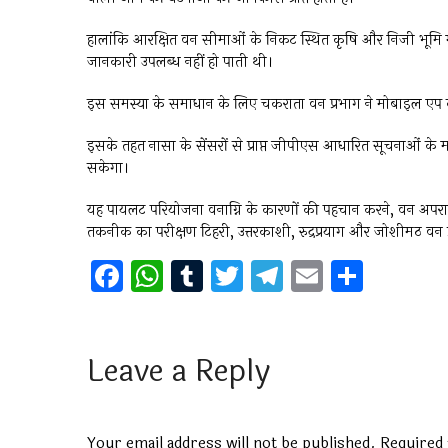
हालांकि आरक्षित वन सीमाओं के निकट स्थित कृषि और निजी भूमि म
जानकारी उपलब्ध नहीं हो पाती थी।
इस समस्या के समाधान के लिए चकराता वन प्रभाग ने मोबाइल एप का 
इसके तहत नासा के सेंसरों से प्राप्त जीपीएस आधारित सूचनाओं के 
सकेगा।
यह पायलट परियोजना वनाग्नि के कारणों की पहचान करने, वन अपराधों 
तकनीक का परीक्षण टिहरी, उत्तरकाशी, रुद्रप्रयाग और जोशीमठ वन प्
F
W
T
T
T
E
S
a
h
u
wi
el
m
h
ce
at
m
tt
e
ai
ar
b
s
bl
er
gr
l
e
Leave a Reply
o
A
r
a
o
p
m
Your email address will not be published.
Required 