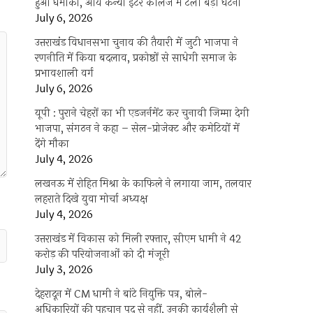
हुआ धमाका, आर्य कन्या इंटर कॉलेज में टली बड़ी घटना
July 6, 2026
उत्तराखंंड विधानसभा चुनाव की तैयारी में जुटी भाजपा ने
रणनीति में किया बदलाव, प्रकोष्ठों से साधेगी समाज के
प्रभावशाली वर्ग
July 6, 2026
यूपी : पुराने चेहरों का भी एडजर्नमेंट कर चुनावी जिम्मा देगी
भाजपा, संगठन ने कहा – सेल-प्रोजेक्ट और कमेटियों में
देंगे मौका
July 4, 2026
लखनऊ में रोहित मिश्रा के काफिले ने लगाया जाम, तलवार
लहराते दिखे युवा मोर्चा अध्यक्ष
July 4, 2026
उत्तराखंड में विकास को मिली रफ्तार, सीएम धामी ने 42
करोड़ की परियोजनाओं को दी मंजूरी
July 3, 2026
देहरादून में CM धामी ने बांटे नियुक्ति पत्र, बोले-
अधिकारियों की पहचान पद से नहीं, उनकी कार्यशैली से