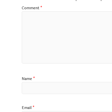
k
p
Comment
*
Name
*
Email
*