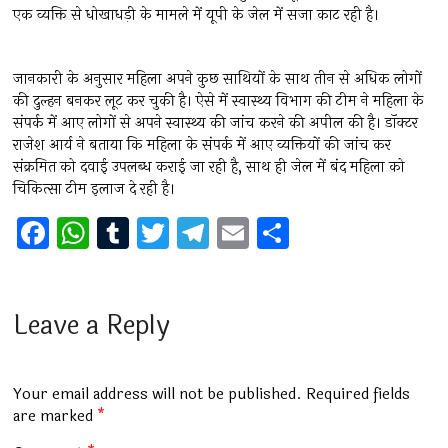
एक व्यक्ति से धोखाधड़ी के मामले में यूपी के जेल में सजा काट रही है।
जानकारी के अनुसार महिला अपने कुछ साथियों के साथ तीन से अधिक लोगों
की दुल्हन बनकर लूट कर चुकी है। ऐसे में स्वास्थ्य विभाग की टीम ने महिला के
संपर्क में आए लोगों से अपने स्वास्थ्य की जांच करने की अपील की है। डॉक्टर
राजेश आर्य ने बताया कि महिला के संपर्क में आए व्यक्तियों की जांच कर
संक्रमित को दवाई उपलब्ध कराई जा रही है, साथ ही जेल में बंद महिला को
चिकित्सा टीम इलाज दे रही है।
F
W
T
T
T
E
S
a
h
u
wi
el
m
h
ce
at
m
tt
e
ai
ar
b
s
bl
er
gr
l
e
Leave a Reply
o
A
r
a
o
p
m
Your email address will not be published.
Required fields
k
p
are marked
*