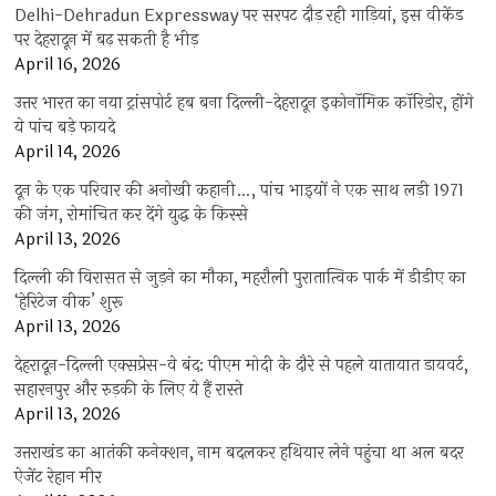
Delhi-Dehradun Expressway पर सरपट दौड़ रही गाड़ियां, इस वीकेंड
पर देहरादून में बढ़ सकती है भीड़
April 16, 2026
उत्तर भारत का नया ट्रांसपोर्ट हब बना दिल्ली-देहरादून इकोनॉमिक कॉरिडोर, होंगे
ये पांच बड़े फायदे
April 14, 2026
दून के एक परिवार की अनोखी कहानी…, पांच भाइयों ने एक साथ लड़ी 1971
की जंग, रोमांचित कर देंगे युद्ध के किस्से
April 13, 2026
दिल्ली की विरासत से जुड़ने का मौका, महरौली पुरातात्विक पार्क में डीडीए का
‘हेरिटेज वीक’ शुरू
April 13, 2026
देहरादून-दिल्ली एक्सप्रेस-वे बंद: पीएम मोदी के दौरे से पहले यातायात डायवर्ट,
सहारनपुर और रुड़की के लिए ये हैं रास्ते
April 13, 2026
उत्तराखंड का आतंकी कनेक्शन, नाम बदलकर हथियार लेने पहुंचा था अल बदर
ऐजेंट रेहान मीर