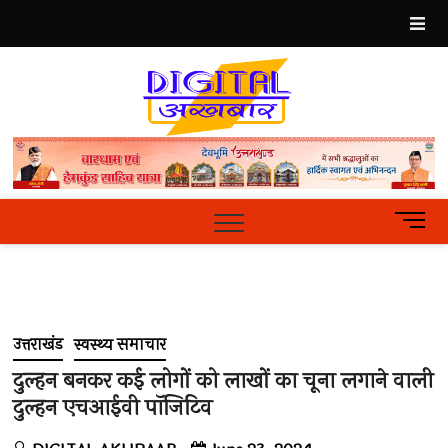
Skip
to
content
Best
Hindi
News
Portal
M
e
n
u
B
u
उत्तराखंड
स्वस्थ्य समाचार
t
t
दुल्हन बनकर कई लोगों को लाखों का चूना लगाने वाली
o
दुल्हन एचआईवी पॉजिटिव
n