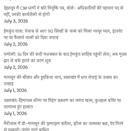
देहरादून में CM धामी ने बांटे नियुक्ति पत्र, बोले- अधिकारियों की पहचान पद से
नहीं, उनकी कार्यशैली से होगी
July 3, 2026
हेमकुंड यात्रा: पंजाब से आए 90 सिखों के जत्थे को मिला भरपूर प्यार, इंटरनेट
पर डर फैलाने वालों को दिया जवाब
July 2, 2026
चमोली: 16 दिन की कड़ी मशक्कत के बाद हेमकुंड साहिब पहुंची सेना, अब मुख्य
द्वार से बर्फ हटाने का काम शुरू
July 2, 2026
मानसून की बौछार और हुड़किया थाप, उत्तराखंड में धान रोपाई के उत्सव का
उत्साह
July 1, 2026
उत्तराखंड-हिमाचल सीमा पर निहंग प्रकरण का तनाव खत्म, कुल्हाल बॉर्डर पर
सामान्य हुए हालात
July 1, 2026
नैनीताल में प्री-मानसून की झमाझम बारिश, झील का जलस्तर बढ़ा; पेड़ गिरने
से हल्द्वानी-पंगोट मार्ग बाधित