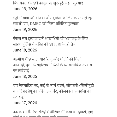
विधायक, बेअदबी कानून पर शुरू हुई अहम सुनवाई
June 19, 2026
मेट्रो में यात्रा की योजना और बुकिंग के लिए कारगर हो रहा
सारथी एप, DMRC को मिला प्रतिष्ठित पुरस्कार
June 19, 2026
पंकज राय हत्याकांड में अपराधियों की धरपकड़ के लिए
सारण पुलिस ने गठित की SIT, छापेमारी तेज
June 18, 2026
अल्मोड़ा में 9 साल बाद ‘राजू और मोती’ को मिली
आजादी, कुमाऊं महोत्सव में ऊंटों के व्यावसायिक उपयोग
पर कार्रवाई
June 18, 2026
चार रेलगाड़ियां रद, कई के मार्ग बदले; जोगबनी-सिलीगुड़ी
व कटिहार डेमू का परिचालन बंद, कोलकाता एक्सप्रेस का
रूट बदला
June 17, 2026
उत्तरकाशी गैंगरेप: दरिंदों ने पीरियड में किया था दुष्कर्म, हाई