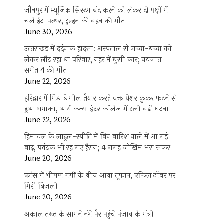
जौनपुर में म्यूजिक सिस्टम बंद करने को लेकर दो पक्षों में
चले ईंट-पत्थर, दुल्हन की बहन की मौत
June 30, 2026
उत्‍तराखंड में दर्दनाक हादसा: अस्पताल से जच्चा-बच्चा को
लेकर लौट रहा था परिवार, नहर में घुसी कार; नवजात
समेत 4 की मौत
June 22, 2026
हरिद्वार में मिड-डे मील तैयार करते वक्त प्रेशर कुकर फटने से
हुआ धमाका, आर्य कन्या इंटर कॉलेज में टली बड़ी घटना
June 22, 2026
हिमाचल के लाहुल-स्पीति में बिन बारिश नाले में आ गई
बाढ़, पर्यटक भी रह गए हैरान; 4 जगह जोखिम भरा सफर
June 20, 2026
फ्रांस में भीषण गर्मी के बीच आया तूफान, एफिल टॉवर पर
गिरी बिजली
June 20, 2026
अकाल तख्त के सामने नंगे पैर पहुंचे पंजाब के मंत्री-