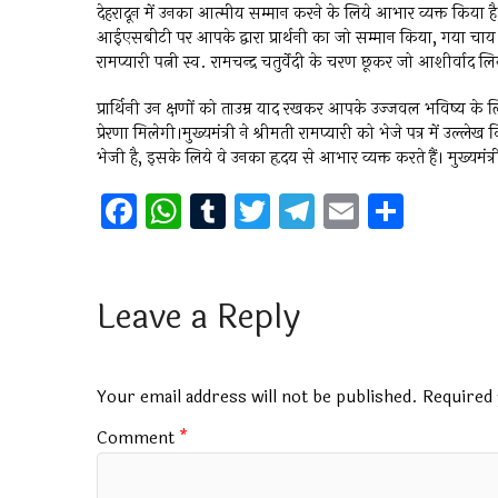
देहरादून में उनका आत्मीय सम्मान करने के लिये आभार व्यक्त किया है।
आईएसबीटी पर आपके द्वारा प्रार्थनी का जो सम्मान किया, गया चाय पिल
रामप्यारी पत्नी स्व. रामचन्द्र चतुर्वेदी के चरण छूकर जो आशीर्वाद ल
प्रार्थिनी उन क्षणों को ताउम्र याद रखकर आपके उज्जवल भविष्य के लिए
प्रेरणा मिलेगी।मुख्यमंत्री ने श्रीमती रामप्यारी को भेजे पत्र में उल्
भेजी है, इसके लिये वे उनका हृदय से आभार व्यक्त करते हैं। मुख्यमंत्र
F
W
T
T
T
E
S
a
h
u
wi
el
m
h
ce
at
m
tt
e
ai
ar
b
s
bl
er
gr
l
e
Leave a Reply
o
A
r
a
o
p
m
Your email address will not be published.
Required 
k
p
Comment
*