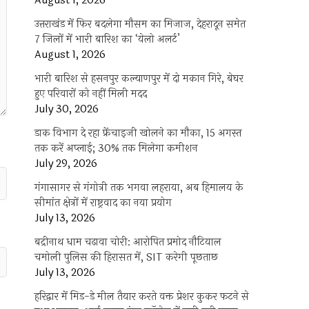
August 1, 2026
उत्तराखंड में फिर बदलेगा मौसम का मिजाज, देहरादून समेत
7 जिलों में भारी बारिश का ‘येलो अलर्ट’
August 1, 2026
भारी बारिश से हसनपुर कल्याणपुर में दो मकान गिरे, बेघर
हुए परिवारों को नहीं मिली मदद
July 30, 2026
डाक विभाग दे रहा फ्रेंचाइजी खोलने का मौका, 15 अगस्त
तक करें अप्लाई; 30% तक मिलेगा कमीशन
July 29, 2026
गंगासागर से गंगोत्री तक भगवा लहराया, अब हिमालय के
सीमांत क्षेत्रों में राष्ट्रवाद का नया प्रयोग
July 13, 2026
बद्रीनाथ धाम चढ़ावा चोरी: आरोपित प्रमोद नौटियाल
चमोली पुलिस की हिरासत में, SIT करेगी पूछताछ
July 13, 2026
हरिद्वार में मिड-डे मील तैयार करते वक्त प्रेशर कुकर फटने से