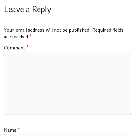
ce
at
m
tt
e
ai
ar
b
s
bl
er
gr
l
e
Leave a Reply
o
A
r
a
o
p
m
Your email address will not be published.
Required fields
k
p
are marked
*
Comment
*
Name
*