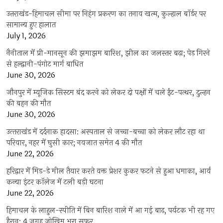
उत्तराखंड-हिमाचल सीमा पर निहंग प्रकरण का तनाव खत्म, कुल्हाल बॉर्डर पर
सामान्य हुए हालात
July 1, 2026
नैनीताल में प्री-मानसून की झमाझम बारिश, झील का जलस्तर बढ़ा; पेड़ गिरने
से हल्द्वानी-पंगोट मार्ग बाधित
June 30, 2026
जौनपुर में म्यूजिक सिस्टम बंद करने को लेकर दो पक्षों में चले ईंट-पत्थर, दुल्हन
की बहन की मौत
June 30, 2026
उत्‍तराखंड में दर्दनाक हादसा: अस्पताल से जच्चा-बच्चा को लेकर लौट रहा था
परिवार, नहर में घुसी कार; नवजात समेत 4 की मौत
June 22, 2026
हरिद्वार में मिड-डे मील तैयार करते वक्त प्रेशर कुकर फटने से हुआ धमाका, आर्य
कन्या इंटर कॉलेज में टली बड़ी घटना
June 22, 2026
हिमाचल के लाहुल-स्पीति में बिन बारिश नाले में आ गई बाढ़, पर्यटक भी रह गए
हैरान; 4 जगह जोखिम भरा सफर