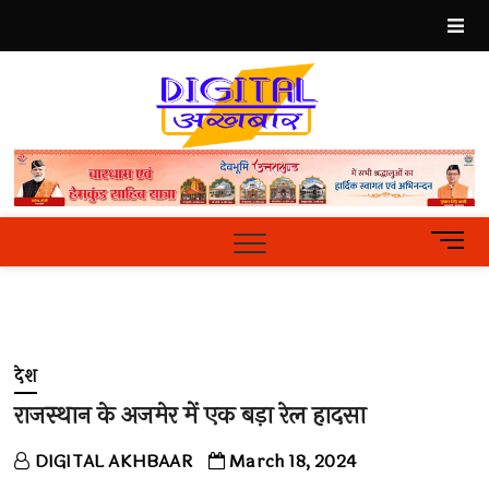
Skip
to
content
Best
Hindi
News
Portal
M
e
n
u
B
u
देश
t
t
राजस्थान के अजमेर में एक बड़ा रेल हादसा
o
n
DIGITAL AKHBAAR
March 18, 2024