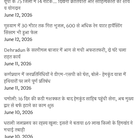
यूपी के 75 जिलों में 14 नाटक… दिखेगा क्रांतिवीरों और साहित्यकारों का शौर्य
व योगदान
June 12, 2026
गुरुग्राम में 30 मीटर तक गिरा भूजल, 600 से अधिक रेन वाटर हार्वेस्टिंग
सिस्टम भी हुआ फेल
June 12, 2026
Dehradun के सरनीमल बाजार में आग से मची अफरातफरी, दो घंटे चला
राहत कार्य
June 11, 2026
कर्णप्रयाग में जनप्रतिनिधियों ने डीएम-एसपी को घेरा, बोले- हेमकुंड यात्रा में
हथियारों पर लगे पूर्ण प्रतिबंध
June 11, 2026
चमोली: 16 दिन की कड़ी मशक्कत के बाद हेमकुंड साहिब पहुंची सेना, अब मुख्य
द्वार से बर्फ हटाने का काम शुरू
June 10, 2026
धराली जलप्रलय का रहस्य खुला: इसरो ने बताया 69 लाख किलो के हिमखंड ने
मचाई तबाही
June 10, 2026