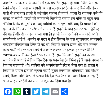
अजमेर
– राजस्थान के अजमेर में एक बड़ा रेल हादसा हो गया। जिले के मदार
रेलवे स्टेशन के पास साबरमती-आगरा सुपरफास्ट ट्रेन के चार डिब्बे और इंजन
पटरी से उतर गए। हादसे में कई लोग घायल हो गए हैं। घटना देर रात एक बजे की
बताई जा रही है। हादसे की जानकारी मिलते ही बचाव दल मौके पर पहुंच गया।
मीडिया रिपोर्ट के मुताबिक, कई यात्रियों को मामूली चोटें आई हैं। घायलों को
इलाज के लिए अजमेर स्टेशन भेजा गया है।हादसे के बाद इस रूट पर 5 ट्रेनें रद्द
की गई हैं और दो का रूट बदला गया है। हादसे के कारणों की जानकारी अभी
सामने नहीं आई है। अजमेर के मदार में होम सिग्नल के पास सुपरफास्ट साबरमती
एक्सप्रेस रविवार रात डिरेल हो गई थी, जिसके कारण इंजन और चार जनरल
कोच पटरी से उतर गए। रेलवे ने अजमेर जंक्शन पर हेल्पलाइन नंबर 0145-
2429642 जारी कर हेल्प डेस्क बनाया है। हालांकि अभी हादसे का कारण
सामने नहीं आया है लेकिन जिस ट्रैक पर एक्सप्रेस ट्रेन डिरेल हुई है उसके बगल के
ट्रैक पर मालगाड़ी थी। यात्रियों को अजमेर रेलवे स्टेशन भेजा गया है। हादसे में
किसी के घायल होने की सूचना नहीं है।मुख्य जनसंपर्क अधिकारी, उत्तर पश्चिम
रेलवे, कैप्टन शशिकिरण ने बताया कि ट्रैक रेस्टोरेशन का काम किया जा रहा है।
डाउन लाइन पर ट्रेनों का संचालन शुरू कर दिया गया है।
F
W
T
T
T
E
S
a
h
u
wi
el
m
h