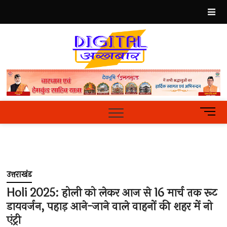
Skip
to
content
Best
Hindi
News
Portal
M
e
n
u
B
u
उत्तराखंड
t
t
Holi 2025: होली को लेकर आज से 16 मार्च तक रूट
o
डायवर्जन, पहाड़ आने-जाने वाले वाहनों की शहर में नो
n
एंट्री