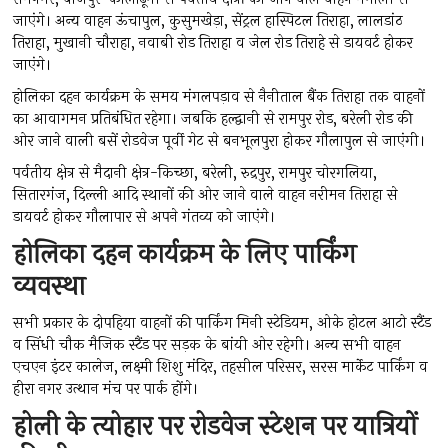
जाएंगे। अन्य वाहन ऊंचापुल, कुसुमखेड़ा, सेंट्रल हास्पिटल तिराहा, लालडांठ
तिराहा, मुखानी चौराहा, नवाबी रोड तिराहा व जेल रोड तिराहे से डायवर्ट होकर
जाएंगे।
होलिका दहन कार्यक्रम के समय मंगलपड़ाव से नैनीताल बैंक तिराहा तक वाहनों
का आवागमन प्रतिबंधित रहेगा। जबकि हल्द्वानी से रामपुर रोड, बरेली रोड की
ओर जाने वाली बसें रोडवेज पूर्वी गेट से बनभूलपुरा होकर गौलापुल से जाएंगी।
पर्वतीय क्षेत्र से मैदानी क्षेत्र-किच्छा, बरेली, रुद्रपुर, रामपुर चोरगलिया,
सितारगंज, दिल्ली आदि स्थानों की ओर जाने वाले वाहन नरीमन तिराहा से
डायवर्ट होकर गौलापार से अपने गंतव्य को जाएंगे।
होलिका दहन कार्यक्रम के लिए पार्किंग
व्यवस्था
सभी प्रकार के दोपहिया वाहनों की पार्किंग मिनी स्टेडियम, ओके होटल आटो स्टैंड
व सिंधी चौक मैजिक स्टैंड पर सड़क के बांयी ओर रहेगी। अन्य सभी वाहन
एचएन इंटर कालेज, लक्ष्मी शिशु मंदिर, तहसील परिसर, सरस मार्केट पार्किंग व
हीरा नगर उत्थान मंच पर पार्क होंगे।
होली के त्योहार पर रोडवेज स्टेशन पर यात्रियों