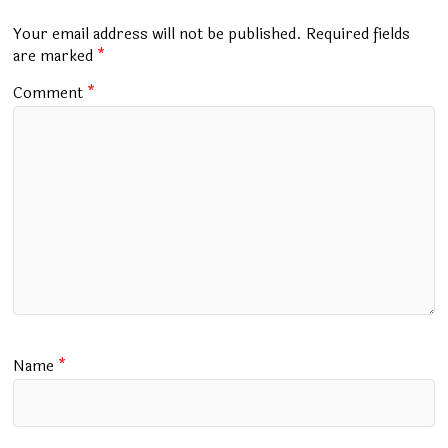
o
A
r
a
o
p
m
Your email address will not be published.
Required fields
k
p
are marked
*
Comment
*
Name
*