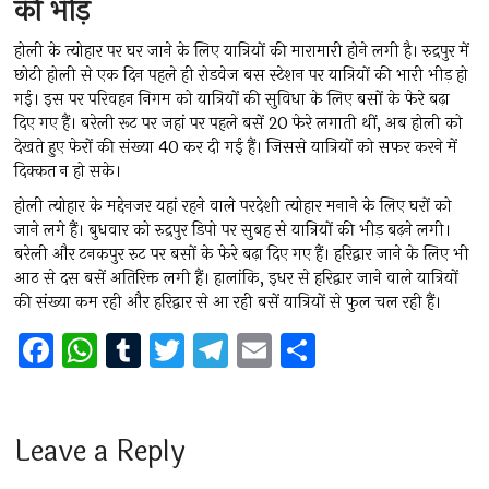
की भीड़
होली के त्योहार पर घर जाने के लिए यात्रियों की मारामारी होने लगी है। रुद्रपुर में
छोटी होली से एक दिन पहले ही रोडवेज बस स्टेशन पर यात्रियों की भारी भीड़ हो
गई। इस पर परिवहन निगम को यात्रियों की सुविधा के लिए बसों के फेरे बढ़ा
दिए गए हैं। बरेली रूट पर जहां पर पहले बसें 20 फेरे लगाती थीं, अब होली को
देखते हुए फेरों की संख्या 40 कर दी गई हैं। जिससे यात्रियों को सफर करने में
दिक्कत न हो सके।
होली त्योहार के मद्देनजर यहां रहने वाले परदेशी त्योहार मनाने के लिए घरों को
जाने लगे हैं। बुधवार को रुद्रपुर डिपो पर सुबह से यात्रियों की भीड़ बढ़ने लगी।
बरेली और टनकपुर रुट पर बसों के फेरे बढ़ा दिए गए हैं। हरिद्वार जाने के लिए भी
आठ से दस बसें अतिरिक्त लगी हैं। हालांकि, इधर से हरिद्वार जाने वाले यात्रियों
की संख्या कम रही और हरिद्वार से आ रही बसें यात्रियों से फुल चल रही हैं।
F
W
T
T
T
E
S
a
h
u
wi
el
m
h
ce
at
m
tt
e
ai
ar
b
s
bl
er
gr
l
e
Leave a Reply