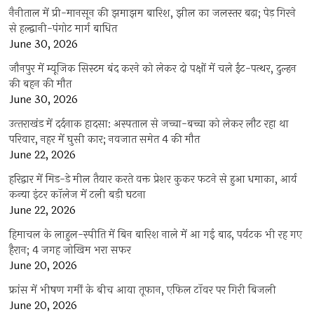
नैनीताल में प्री-मानसून की झमाझम बारिश, झील का जलस्तर बढ़ा; पेड़ गिरने
से हल्द्वानी-पंगोट मार्ग बाधित
June 30, 2026
जौनपुर में म्यूजिक सिस्टम बंद करने को लेकर दो पक्षों में चले ईंट-पत्थर, दुल्हन
की बहन की मौत
June 30, 2026
उत्‍तराखंड में दर्दनाक हादसा: अस्पताल से जच्चा-बच्चा को लेकर लौट रहा था
परिवार, नहर में घुसी कार; नवजात समेत 4 की मौत
June 22, 2026
हरिद्वार में मिड-डे मील तैयार करते वक्त प्रेशर कुकर फटने से हुआ धमाका, आर्य
कन्या इंटर कॉलेज में टली बड़ी घटना
June 22, 2026
हिमाचल के लाहुल-स्पीति में बिन बारिश नाले में आ गई बाढ़, पर्यटक भी रह गए
हैरान; 4 जगह जोखिम भरा सफर
June 20, 2026
फ्रांस में भीषण गर्मी के बीच आया तूफान, एफिल टॉवर पर गिरी बिजली
June 20, 2026