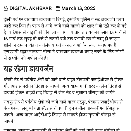
DIGITAL AKHBAAR
March 13, 2025
होली पर्व पर यातायात व्यवस्था न बिगड़े, इसलिए पुलिस ने रूट डायवर्जन प्लान
जारी कर दिया है। पहाड़ से आने-जाने वाले वाहनों की शहर में नो एंट्री कर दी गई
है। बाईपास से वाहनों को निकाला जाएगा। यातायात डायवर्जन प्लान 13 मार्च से
16 मार्च तक सुबह नौ बजे से रात नौ बजे तक प्रभावी रूप से लागू हो जाएगा।
होलिका दहन कार्यक्रम के लिए वाहनों के रूट व पार्किंग स्थल बनाए गए हैं।
एसएसपी प्रह्लाद नारायण मीणा ने यातायात व्यवस्था बनाए रखने के लिए लोगों
से सहयोग की अपील की है।
यह रहेगा डायवर्जन
बरेली रोड से पर्वतीय क्षेत्रों को जाने वाले वाहन तीनपानी फ्लाईओवर से होकर
गौलापार से नरीमन तिराहा से जाएंगे। अन्य वाहन गांधी इंटर कालेज तिराहे से
डायवर्ट होकर आइटीआइ तिराहा से जेल रोड व मुखानी चौराहा को जाएंगे।
रामपुर रोड से पर्वतीय क्षेत्रों को जाने वाले वाहन रुद्रपुर, पंतनगर फ्लाईओवर से
पंतनगर-लालकुआं गन्ना सेंटर से तीनपानी होकर गौलापार-नरीमन तिराहा से
जाएंगे। अन्य वाहन आईटीआई तिराहा से डायवर्ट होकर मुखानी चौराहा से
जाएंगे।
रामनगर, बाजपुर-कालाढूंगी से पर्वतीय क्षेत्रों को जाने वाले वाहन मंगोली से