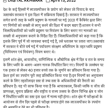
DIGITAL AKHBAAR
April 15, 2022
देश के कई हिस्सों में लाउडस्पीकर के प्रयोग को लेकर उठे विवाद के बाद
उत्तराखंड सरकार ने इस दिशा में सक्रियता दिखाई है। सरकार ने लाउडस्पीकर
समेत सभी तरह के ध्वनि प्रदूषण के मामलों पर मई 2021 में कैबिनेट द्वारा लिए
गए निर्णयों को सख्ती से लागू करने की दिशा में कदम बढ़ाए हैं।शासन ने सभी
जिलाधिकारियों को ध्वनि प्रदूषण पर नियंत्रण के लिए बनाए गए मानकों का
सख्ती से अनुपालन कराने के निर्देश दिए हैं। जिलाधिकारियों को कहा गया है कि
इसके लिए पूर्व में जो व्यवस्था बनाई गई है, उसे धरातल पर उतारा जाए।उत्तराखंड
में सरकार ने बीते वर्ष मई में पर्यावरण संरक्षण अधिनियम के तहत ध्वनि प्रदूषण
(विनियमन एवं नियंत्रण) नियम बनाए थे।
इसमें शांत क्षेत्र, आवासीय, वाणिज्यिक व औद्योगिक क्षेत्र में दिन व रात के समय
के लिए ध्वनि के अलग-अलग मानक निर्धारित किए गए। नियमों के उल्लंघन पर
एक हजार से लेकर 40 हजार रुपये तक के जुर्माने का प्रविधान किया गया है।
प्रेशर हार्न का उपयोग पूरी तरह प्रतिबंधित किया गया है।इन नियमों का अनुपालन
करने के लिए तहसीलदार स्तर से उच्च स्तर के अधिकारियों की तैनाती का
प्रविधान है। यह भी साफ किया गया है कि आपातकाल, किसी व्यक्ति व जीव की
प्राणरक्षा, चुनाव प्रक्रिया और राष्ट्रीय व राज्य उत्सव के दौरान विभिन्न क्षेत्र व जोन
में निर्धारित ध्वनि का स्तर इस दशा में मान्य नहीं होगा। शांत क्षेत्र में परीक्षाओं के
आयोजन से तीन दिन पहले से परीक्षा समाप्त होने तक लाउउस्पीकर के उपयोग
की अनुमति न देने का भी प्रविधान है।