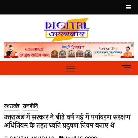
Skip
to
content
Best
Hindi
News
Portal
M
e
n
u
B
u
उत्तराखंड
राजनीति
t
t
उत्तराखंड में सरकार ने बीते वर्ष मई में पर्यावरण संरक्षण
o
अधिनियम के तहत ध्वनि प्रदूषण नियम बनाए थे
n