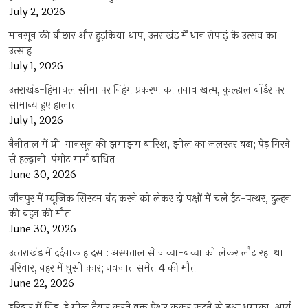
July 2, 2026
मानसून की बौछार और हुड़किया थाप, उत्तराखंड में धान रोपाई के उत्सव का
उत्साह
July 1, 2026
उत्तराखंड-हिमाचल सीमा पर निहंग प्रकरण का तनाव खत्म, कुल्हाल बॉर्डर पर
सामान्य हुए हालात
July 1, 2026
नैनीताल में प्री-मानसून की झमाझम बारिश, झील का जलस्तर बढ़ा; पेड़ गिरने
से हल्द्वानी-पंगोट मार्ग बाधित
June 30, 2026
जौनपुर में म्यूजिक सिस्टम बंद करने को लेकर दो पक्षों में चले ईंट-पत्थर, दुल्हन
की बहन की मौत
June 30, 2026
उत्‍तराखंड में दर्दनाक हादसा: अस्पताल से जच्चा-बच्चा को लेकर लौट रहा था
परिवार, नहर में घुसी कार; नवजात समेत 4 की मौत
June 22, 2026
हरिद्वार में मिड-डे मील तैयार करते वक्त प्रेशर कुकर फटने से हुआ धमाका, आर्य