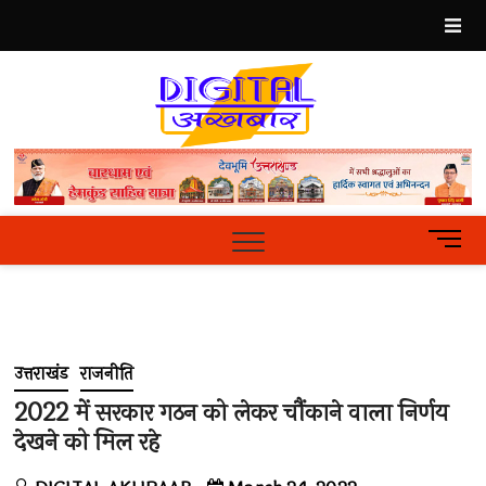
Skip
to
content
Best
Hindi
News
Portal
M
e
n
u
B
u
उत्तराखंड
राजनीति
t
t
2022 में सरकार गठन को लेकर चौंकाने वाला निर्णय
o
देखने को मिल रहे
n