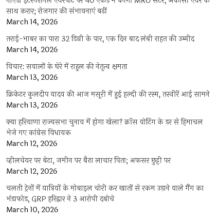
नोएडा इंटरनेशनल एयरपोर्ट पर 40 एकड़ में बनेगा MRO सेंटर, अकासा एयर के
साथ करार; रोजगार की संभावनाएं बढ़ीं
March 14, 2026
तराई-भाबर का पारा 32 डिग्री के पार, एक दिन बाद लंबी राहत की उम्मीद
March 14, 2026
विचार: सवालों के घेरे में राहुल की नेतृत्व क्षमता
March 13, 2026
क्रिकेटर कुलदीप यादव की आज मसूरी में हुई हल्दी की रस्म, तस्वीरें आई सामने
March 13, 2026
क्या हरियाणा राज्यसभा चुनाव में होगा खेला? क्रॉस वोटिंग के डर से हिमाचल
भेजे गए कांग्रेस विधायक
March 12, 2026
व्हीलचेयर पर बेटा, जमीन पर बैठा लाचार पिता; अफसर छुट्टी पर
March 12, 2026
चलती ट्रेनों में यात्रियों के मोबाइल चोरी कर खातों से रकम उड़ाने वाले गैंग का
भंडाफोड़, GRP हरिद्वार ने 3 आरोपी दबोचे
March 10, 2026