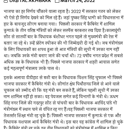
DIGITAL AKHBAAR
March 24, 2022
भाजपा का हर निर्णय चौंकाने वाला रहता है। 2022 में सरकार गठन को लेकर
भी ऐसे ही निर्णय देखने को मिल रहे हैं। जहां पुष्कर सिंह धामी को विधानसभा में
हार के बावजूद सीएम बनाया गया। पिछली सरकार में कैबिनेट में शामिल
कुमाऊं के तीन वरिष्ठ मंत्रियों को लेकर सस्पेंस बरकरार रख दिया है।कालाढूंगी
सीट से सातवीं बार के विधायक बंशीधर भगत पहले तो मुख्यमंत्री की रेस में
बताए जा रहे थे। उन्हें प्रोटेम स्पीकर की भी जिम्मेदारी दी गई थी। जब मंत्रीमंडल
के लिए विधायकों का शपथ हुआ तो आठ मंत्रियों की सूची में उनका नाम नहीं
था। जबकि उनके मंत्री बनाए जाने की चर्चा थी। 72 वर्षीय भगत प्रदेश में सबसे
अधिक उम्र के विधायक भी हैं। पिछले भाजपा सरकार में शहरी आवास समेत
कई महत्वपूर्ण मंत्रालय उनके पास थे।
इसके अलावा डीडीहाट से छठी बार के विधायक विशन सिंह चुफाल भी पिछले
भाजपा सरकार में कैबिनेट मंत्री थे। सीमांत क्षेत्र पिथौरागढ़ जिले से आने वाले
चुफाल को उम्मीद थी कि वह मंत्री बन सकते हैं, लेकिन पहली सूची में उनका
नाम शामिल नहीं हो सका। वह पेयजल समेत कई विभागों के मंत्री थे। ऊधम
सिंह नगर जिले की गदरपुर सीट से पांचवी बार के विधायक अरविंद पांडे भी
मंत्रीमंडल में स्थान पाने से वंचित रह गए हैं।वह पिछली भाजपा सरकार में
तेजतर्रार शिक्षा मंत्री रह चुके हैं। पिछली भाजपा सरकार में कुमाऊं से एक और
विधायक यशपाल आर्य कैबिनेट मंत्री थे। इस बार वह कांग्रेस में शामिल हो चुके
हैं। कैबिनेट मंत्री रह चुके इन तीन विधायकों को मंत्रीमंडल में शामिल न किए