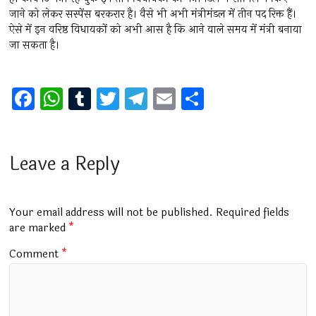
जाने को लेकर सस्पेंस बरकरार है। वैसे भी अभी मंत्रीमंडल में तीन पद रिक्त हैं।
ऐसे में इन वरिष्ठ विधायकों को अभी आस है कि आने वाले समय में मंत्री बनाया
जा सकता है।
F
W
T
T
T
E
S
a
h
u
wi
el
m
h
ce
at
m
tt
e
ai
ar
b
s
bl
er
gr
l
e
Leave a Reply
o
A
r
a
o
p
m
Your email address will not be published.
Required fields
k
p
are marked
*
Comment
*